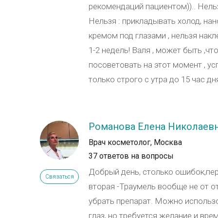
рекомендаций пациентом)).. Нельз
Нельзя : прикладывать холод, на
кремом под глазами , нельзя накле
1-2 недель! Валя , может быть ,ч
посоветовать на этот момент , ус
только строго с утра до 15 час дн
Романова Елена Николаев
Врач косметолог, Москва
37 ответов на вопросы
Добрый день, столько ошибок,пер
Связаться
вторая -Траумель вообще не от от
убрать препарат. Можно использо
глаз, но требуется желание и врем