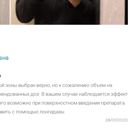
вна
в
ой зоны выбран верно, но к сожалению объём на
ендованных доз. В вашем случае наблюдается эффект
 это возможно при поверхностном введении препарата.
авить с помощью лонгидазы.
28/01/2020