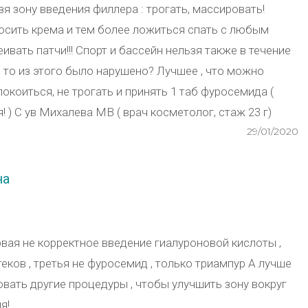
я зону введения филлера : трогать, массировать!
носить крема и тем более ложиться спать с любым
ивать патчи!!! Спорт и бассейн нельзя также в течение
то то из этого было нарушено? Лучшее , что можно
покоиться, не трогать и принять 1 таб фуросемида (
я! ) С ув Михалева МВ ( врач косметолог, стаж 23 г)
29/01/2020
на
вая не корректное введение гиалуроновой кислоты ,
еков , третья не фуросемид , только триампур А лучше
вать другие процедуры , чтобы улучшить зону вокруг
я!