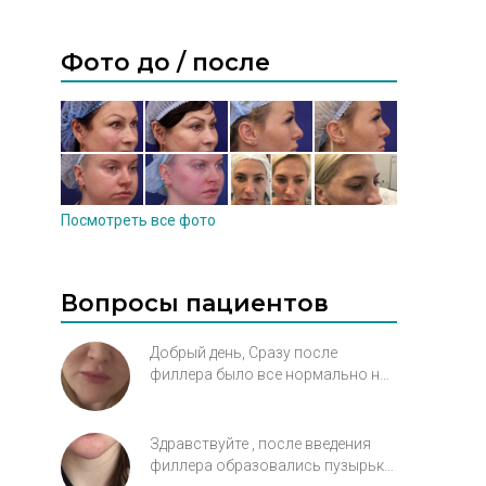
Фото до / после
Посмотреть все фото
Вопросы пациентов
Добрый день, Сразу после
филлера было все нормально но
через какое то время он то ли
сместился или еще что-то и
появилась ужасная складка от
Здравствуйте , после введения
нижнего уголка рта с одной
филлера образовались пузырьки
стороны где было залито