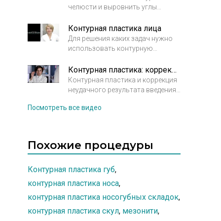
вмешательство должно быть уже
челюсти и выровнить углы
не только панацеей от признаков
кардинальным.
челюсти, создать так
старения, но и надежным
называемый контур Джоли? В
помощником в исправлении
Контурная пластика лица
этом видео врач косметолог
дефектов кожи.
Для решения каких задач нужно
рассказывает причины
использовать контурную
возникновения неровностей
пластику лица. С какими
овала лица, взаимосвязь
филлерами и в каких случаях
Контурная пластика: коррекция неудачного результата. Рассказывает врач косметолог Кирова А.М.
строения черепа и внешнего вида
стоит работать.
Контурная пластика и коррекция
лица.
неудачного результата введения
филлера. Как происходит
Посмотреть все видео
удаление геля на основе
гиалуроновой кислоты.
Похожие процедуры
Контурная пластика губ
,
контурная пластика носа
,
контурная пластика носогубных складок
,
контурная пластика скул
,
мезонити
,