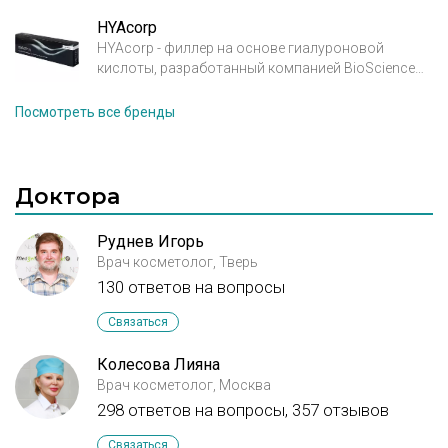
фармацевтического концерна (Croma, GBH,
Австрия) на основе натуральной
HYAcorp
высокоочищенной гиалуроновой кислоты
HYAcorp - филлер на основе гиалуроновой
неживотного происхождения. Благодаря
кислоты, разработанный компанией BioScience
предельно низкой концентрации в продуктах
(Германия) - новый инновационный продукт в
сшивающего агента BDDE семейство филлеров
эстетической медицине.
Посмотреть все бренды
Hyal Style® является одним из самых безопасных
Уникальность препарата в применении
на рынке препаратов для контурной пластики.
новейшего метода стабилизации гиалуроновой
кислоты, технологии THIXOTROPY.
Доктора
Руднев Игорь
Врач косметолог, Тверь
130 ответов на вопросы
Связаться
Колесова Лияна
Врач косметолог, Москва
298 ответов на вопросы,
357 отзывов
Связаться