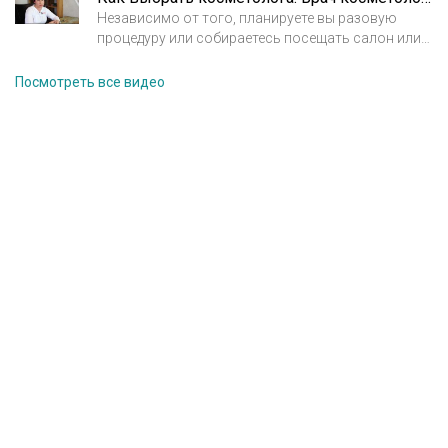
Независимо от того, планируете вы разовую
процедуру или собираетесь посещать салон или
клинику регулярно, подход к выбору косметолога
должен быть максимально тщательным и
Посмотреть все видео
продуманным – от действий специалиста зависят
ваш внешний вид и состояние здоровья. Врач
косметолог Арбекова Ольга Александровна.