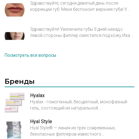
знает что с этим делать и как это выравнивать.
Здравствуйте, сегодня девятый день после
коррекции губ. Меня беспокоит верхняя губа! У
меня посередине рубец. Косметолог говорит что
это анатомическая проблема, очень активная
верхняя губа и нужно колоть ботокс. Что
Здравствуйте! Увеличила губы 9 дней назад,с
посоветуете? Прикрепила фото сверху и анфас.
левой стороны филлер сместился под кожу.Иза
этого губы стали выглядеть утиными хотелось бы
узнать это временно отек или действительно
произошло смещение филлера,чувствую слабый
Посмотреть все вопросы
дискомфорт губ чешется чуть чуть жет
Бренды
Hyalax
Hyalax - гомогенный, бесцветный, монофазный
гель, состоящий из натуральной
высокоочищенной гиалуроновой кислоты
неживотного происхождения, получаемой при
Hyal Style
бактериальной ферментации Streptococcus Equi.
Hyal Style® — линия из трех современных,
безопасных филлеров известного