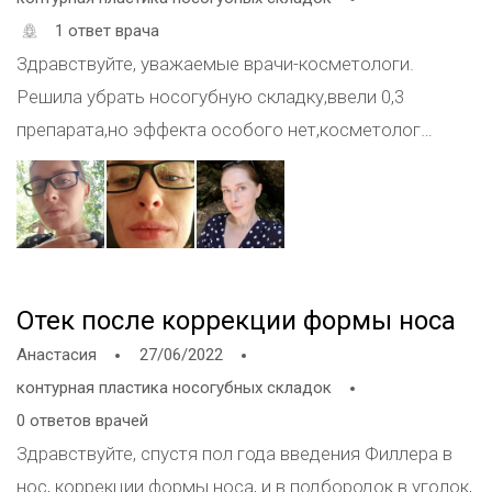
1 ответ врача
Здравствуйте, уважаемые врачи-косметологи.
Решила убрать носогубную складку,ввели 0,3
препарата,но эффекта особого нет,косметолог
предлагает добавить еще. Что бы вы
посоветовали,добавлять еще филлер или нужен
другой вид коррекции?
Отек после коррекции формы носа
Анастасия
27/06/2022
контурная пластика носогубных складок
0 ответов врачей
Здравствуйте, спустя пол года введения Филлера в
нос, коррекции формы носа, и в подбородок в уголок,