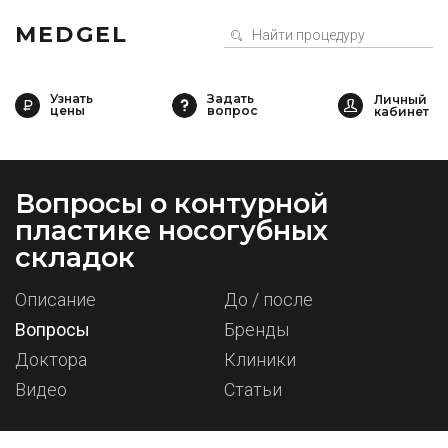
MEDGEL
Узнать
Задать
цены
вопрос
Вопросы о контурной
пластике носогубных
складок
Описание
До / после
Вопросы
Бренды
Доктора
Клиники
Видео
Статьи