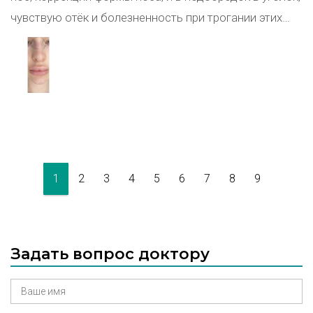
чувствую отёк и болезненность при трогании этих
мест. Нос немного покраснел. Вчера была высокая
температура 38,5 но она быстро спала, на фоне
пищевого отравления.Очень сильно переживаю,
скажите пожалуйста это не страшно или есть повод
для переживания? Написала врачу кто делал
инъекции говорит что все пройдёт, прошло
достаточно времени для каких либо осложнений … а
1
2
3
4
5
6
7
8
9
губы кстати , не болят.
Задать вопрос доктору