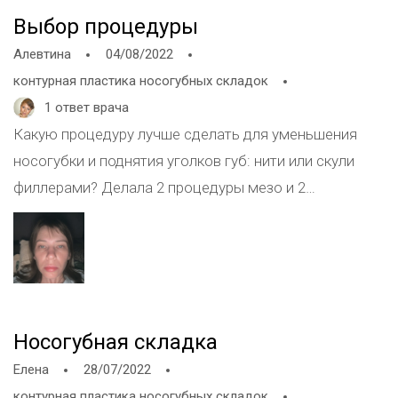
Выбор процедуры
Алевтина
04/08/2022
контурная пластика носогубных складок
1 ответ врача
Какую процедуру лучше сделать для уменьшения
носогубки и поднятия уголков губ: нити или скули
филлерами? Делала 2 процедуры мезо и 2
плазмотерапии ,стало лучше но все равно не то. И
какой лучше препарат (название). 29 л. Спасибо!
Носогубная складка
Елена
28/07/2022
контурная пластика носогубных складок