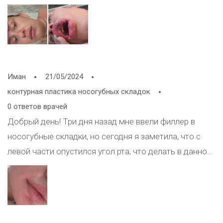
косметолога(Сказала,что должно пройти(Боюсь не
ищемия ли это?
Иман
21/05/2024
контурная пластика носогубных складок
0 ответов врачей
Добрый день! Три дня назад мне ввели филлер в
носогубные складки, но сегодня я заметила, что с
левой части опустился угол рта, что делать в данном
случае?