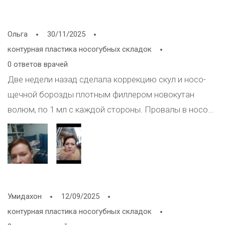
Ольга
30/11/2025
контурная пластика носогубных складок
0 ответов врачей
Две недели назад сделала коррекцию скул и носо-
щечной борозды плотным филлером новокутан
волюм, по 1 мл с каждой стороны. Провалы в носо
щечной борозде пропалм, но появилоч что то вроде
отека или молярных мешков чуть ниже области глаз.
Как это можно откорректировать. Первое фото
после, второе, до
Умидахон
12/09/2025
контурная пластика носогубных складок