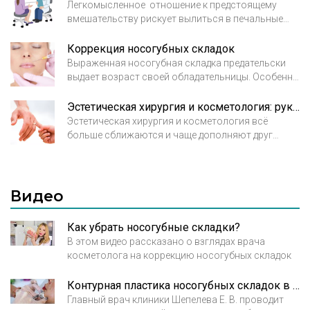
Легкомысленное отношение к предстоящему
вмешательству рискует вылиться в печальные
последствия. Хорошо, если врач проницателен и
вовремя распознал, что скрывает пациент. Но
Коррекция носогубных складок
что бывает, если врач полностью положился на
Выраженная носогубная складка предательски
слова пациента? Тогда последствия контурной
выдает возраст своей обладательницы. Особенно
пластики могут быть плачевными и даже
при крупно-морщинистом типе старения залом в
трагическими.
этой зоне становится явно выраженным и портит
Эстетическая хирургия и косметология: рука об руку
женщинам настроение. Какие способы коррекции
Эстетическая хирургия и косметология всё
носогубных складок предлагает нам сегодня
больше сближаются и чаще дополняют друг
эстетическая медицина, какие из них наиболее
друга. Малоинвазивные методики в хирургии и,
эффективны, и каких результатов стоит ожидать?
напротив, появление более серьезных по
вмешательству процедур в косметологии
является современной тенденцией. Одного
Видео
оперативного вмешательства зачастую
недостаточно для идеального результата.
Как убрать носогубные складки?
В этом видео рассказано о взглядах врача
косметолога на коррекцию носогубных складок
Контурная пластика носогубных складок в Брюсов клиник
Главный врач клиники Шепелева Е. В. проводит