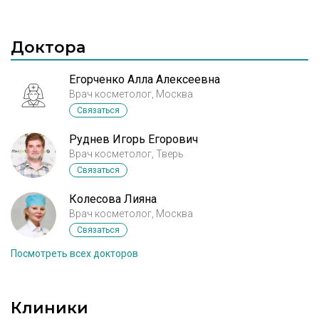
Hyal Style® является одним из самых безопасных
специализируется на медико-биологических и
на рынке препаратов для контурной пластики.
фармацевтических исследованиях. В
производстве филлера YVOIRE используется
Доктора
HESH технологии, запатентованная компанией
LGLS.
Егорченко Алла Алексеевна
Врач косметолог, Москва
Связаться
Руднев Игорь Егорович
Врач косметолог, Тверь
Связаться
Колесова Лияна
Врач косметолог, Москва
Связаться
Посмотреть всех докторов
Клиники