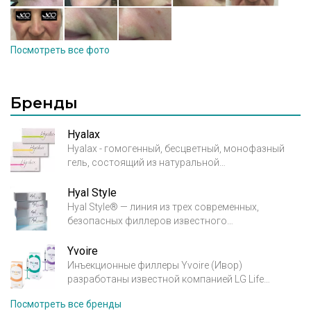
Посмотреть все фото
Бренды
Hyalax
Hyalax - гомогенный, бесцветный, монофазный
гель, состоящий из натуральной
высокоочищенной гиалуроновой кислоты
неживотного происхождения, получаемой при
Hyal Style
бактериальной ферментации Streptococcus Equi.
Hyal Style® — линия из трех современных,
безопасных филлеров известного
фармацевтического концерна (Croma, GBH,
Австрия) на основе натуральной
Yvoire
высокоочищенной гиалуроновой кислоты
Инъекционные филлеры Yvoire (Ивор)
неживотного происхождения. Благодаря
разработаны известной компанией LG Life
предельно низкой концентрации в продуктах
Sciences, которая входит во всемирно известную
Посмотреть все бренды
сшивающего агента BDDE семейство филлеров
технологическую корпорацию LG и