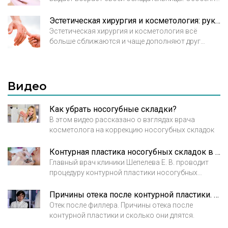
при крупно-морщинистом типе старения залом в
этой зоне становится явно выраженным и портит
Эстетическая хирургия и косметология: рука об руку
женщинам настроение. Какие способы коррекции
Эстетическая хирургия и косметология всё
носогубных складок предлагает нам сегодня
больше сближаются и чаще дополняют друг
эстетическая медицина, какие из них наиболее
друга. Малоинвазивные методики в хирургии и,
эффективны, и каких результатов стоит ожидать?
напротив, появление более серьезных по
вмешательству процедур в косметологии
является современной тенденцией. Одного
Видео
оперативного вмешательства зачастую
недостаточно для идеального результата.
Как убрать носогубные складки?
В этом видео рассказано о взглядах врача
косметолога на коррекцию носогубных складок
Контурная пластика носогубных складок в Брюсов клиник
Главный врач клиники Шепелева Е. В. проводит
процедуру контурной пластики носогубных
складок. Демонстрация процедуры.
Причины отека после контурной пластики. Рассказывает врач косметолог Кирова А.М.
Отек после филлера. Причины отека после
контурной пластики и сколько они длятся.