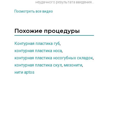
лица.
неудачного результата введения
филлера. Как происходит
Посмотреть все видео
удаление геля на основе
гиалуроновой кислоты.
Похожие процедуры
Контурная пластика губ
,
контурная пластика носа
,
контурная пластика носогубных складок
,
контурная пластика скул
,
мезонити
,
нити aptos