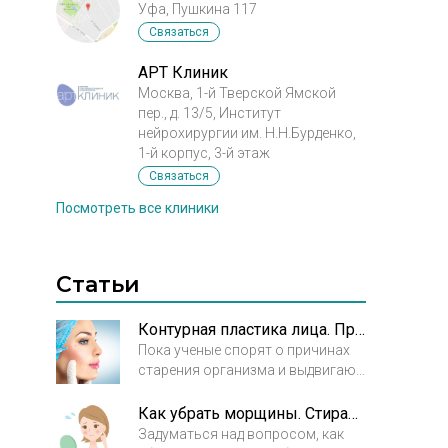
Уфа, Пушкина 117
Связаться
АРТ Клиник
Москва, 1-й Тверской Ямской
пер., д. 13/5, Институт
нейрохирургии им. Н.Н.Бурденко,
1-й корпус, 3-й этаж
Связаться
Посмотреть все клиники
Статьи
Контурная пластика лица. Прогресс налицо
Пока ученые спорят о причинах
старения организма и выдвигают
все новые и новые теории,
эстетическая медицина движется
Как убрать морщины. Стираем возраст
вперед, разрабатывая все более
Задуматься над вопросом, как