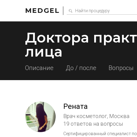
MEDGEL
Доктора прак
лица
Описание
До / после
Вопросы
Рената
Врач косметолог, Москва
19 ответов на вопросы
Сертифицированный специалист по 