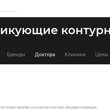
тикующие контурн
Бренды
Доктора
Клиники
Цены
ботулинотерапии, контурной пластике, биоревитализации,