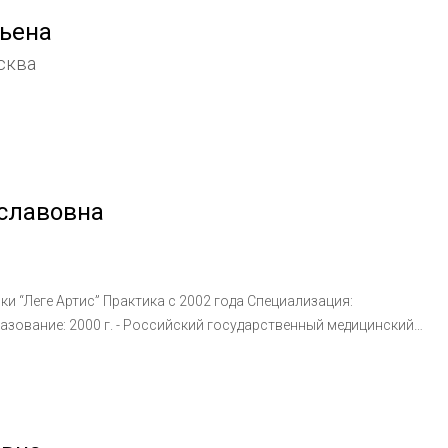
рьена
сква
славовна
с 2002 года Специализация:
оссийского Университета Дружбы Народов “Физиотерапия
 “Косметический массаж лица” 2003 г. - ERICSON