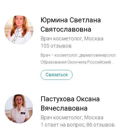
Юрмина Светлана
Святославовна
Врач косметолог, Москва
105 отзывов
Врач – косметолог, дерматовенеролог.
Образование Окончила Российский
Государственный Медицинский
Связаться
Университет им. Н.И. Пирогова по
специальности «Педиатрия», ординатуру по
специальности «Дерматовенерология»,
курс повышения классификации по
Пастухова Оксана
специальности «Врач-Косметолог». Опыт
Вячеславовна
работы в эстетической косметологии с
Врач косметолог, Москва
2007 года. Владеет методиками: -
1 ответ на вопрос,
86 отзывов
Профессиональные уходы по лицу -