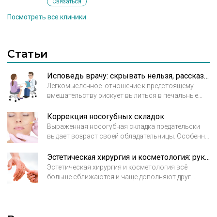
Связаться
Посмотреть все клиники
Статьи
Исповедь врачу: скрывать нельзя, рассказывать!
Легкомысленное отношение к предстоящему
вмешательству рискует вылиться в печальные
последствия. Хорошо, если врач проницателен и
вовремя распознал, что скрывает пациент. Но
Коррекция носогубных складок
что бывает, если врач полностью положился на
Выраженная носогубная складка предательски
слова пациента? Тогда последствия контурной
выдает возраст своей обладательницы. Особенно
пластики могут быть плачевными и даже
при крупно-морщинистом типе старения залом в
трагическими.
этой зоне становится явно выраженным и портит
Эстетическая хирургия и косметология: рука об руку
женщинам настроение. Какие способы коррекции
Эстетическая хирургия и косметология всё
носогубных складок предлагает нам сегодня
больше сближаются и чаще дополняют друг
эстетическая медицина, какие из них наиболее
друга. Малоинвазивные методики в хирургии и,
эффективны, и каких результатов стоит ожидать?
напротив, появление более серьезных по
вмешательству процедур в косметологии
является современной тенденцией. Одного