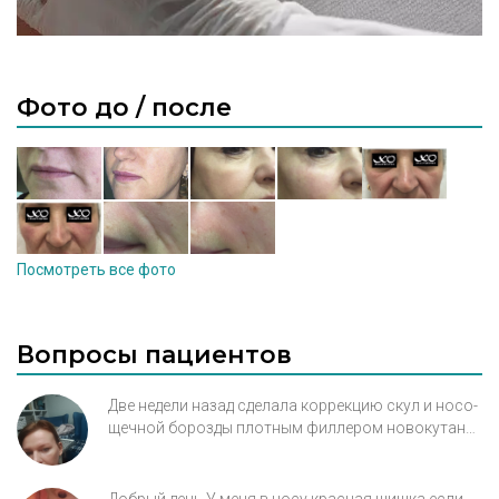
Фото до / после
Посмотреть все фото
Вопросы пациентов
Две недели назад сделала коррекцию скул и носо-
щечной борозды плотным филлером новокутан
волюм, по 1 мл с каждой стороны. Провалы в
носо щечной борозде пропалм, но появилоч что
то вроде отека или молярных мешков чуть ниже