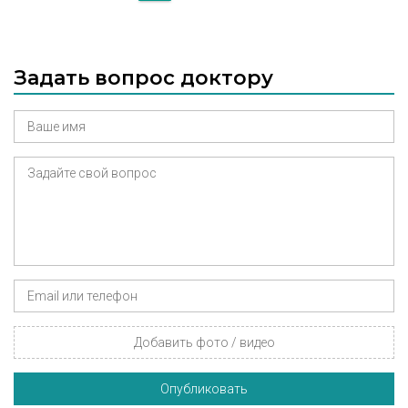
фракционной шлифовки, Термаж,
Скульптра, Нитевой лифтинг Аптос,
биоревитализация и биоармирование и т.д.
Задать вопрос доктору
Добавить фото / видео
Опубликовать