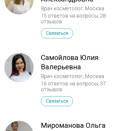
Aptos ,биоревитализации, мезотерапии,
Врач косметолог, Москва
термолифтингу. Собственные методики
15 ответов на вопросы,
28
омоложения верхней, средней и нижней
отзывов
третей лица. Собственные методики
омоложения интимной зоны у женщин.
Связаться
Самойлова Юлия
Валерьевна
Врач косметолог, Москва
16 ответов на вопросы,
37
отзывов
Связаться
Мироманова Ольга