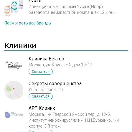
Yvoire
открываю рот с правой стороны не
высокоочищенной гиалуроновой кислоты
Инъекционные филлеры Yvoire (Ивор)
пропорциональный мешок на слизистой, когда
неживотного происхождения. Благодаря
разработаны известной компанией LG Life
рот закрыт всё равно видно комок.
предельно низкой концентрации в продуктах
Sciences, которая входит во всемирно известную
Посмотреть все бренды
сшивающего агента BDDE семейство филлеров
технологическую корпорацию LG и
Hyal Style® является одним из самых безопасных
специализируется на медико-биологических и
на рынке препаратов для контурной пластики.
фармацевтических исследованиях. В
производстве филлера YVOIRE используется
Клиники
HESH технологии, запатентованная компанией
LGLS.
Клиника Вектор
Москва, ул. Крупской, дом 19/17
Связаться
Секреты совершенства
Уфа, Пушкина 117
Связаться
АРТ Клиник
Москва, 1-й Тверской Ямской пер., д. 13/5,
Институт нейрохирургии им. Н.Н.Бурденко, 1-й
корпус, 3-й этаж