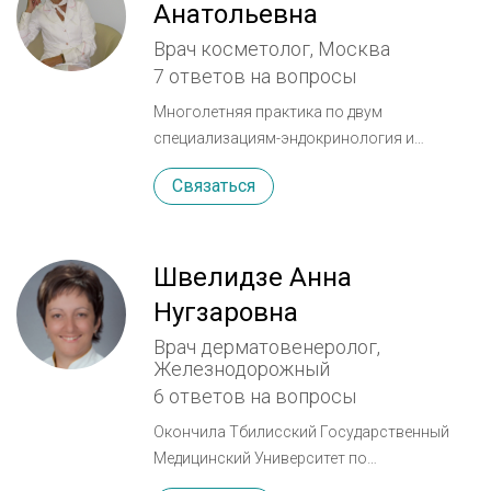
Анатольевна
Врач косметолог, Москва
7 ответов на вопросы
Многолетняя практика по двум
специализациям-эндокринология и
дерматокосметология.Большой опыт
Связаться
работы с препаратами для контурной
пластики,плазмолифтингом,
ботулинотерапией, мезотерапией,
биоревитализацией, объемным
Швелидзе Анна
моделированием,озонотерапией. Нитевой
Нугзаровна
лифтинг(Аптос и мезонити).Лечение
Врач дерматовенеролог,
алопеции. Комплексное лечение угревой
Железнодорожный
болезни. Лаеннек-терапия в помощь
6 ответов на вопросы
системному омоложению
организма.Стажировка в Швеции и
Окончила Тбилисский Государственный
Швейцарии
Медицинский Университет по
специальности «Лечебное дело», затем