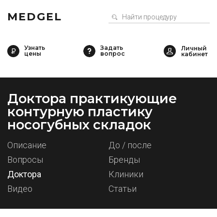
MEDGEL
Узнать
Задать
цены
вопрос
Доктора практикующие
контурную пластику
носогубных складок
Описание
До / после
Вопросы
Бренды
Доктора
Клиники
Видео
Статьи