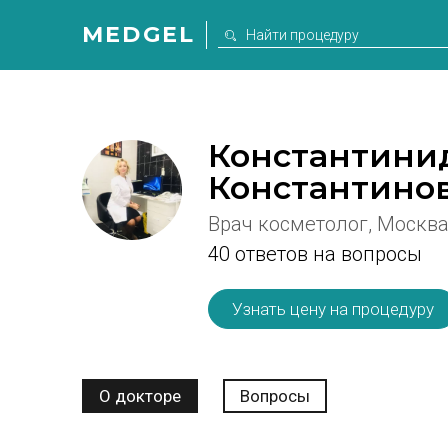
MEDGEL
Константини
Константино
Врач косметолог, Москв
40 ответов на вопросы
Узнать цену на процедуру
О докторе
Вопросы