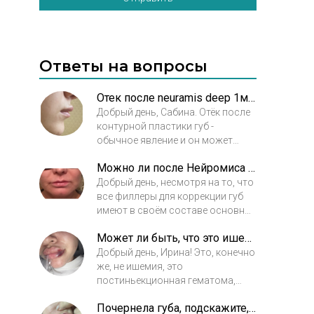
Ответы на вопросы
Отек после neuramis deep 1мл это норма?
Добрый день, Сабина. Отёк после
контурной пластики губ -
обычное явление и он может
держаться до 14 дней. Если после
Можно ли после Нейромиса применять другой препарат?
этого срока отёчность ещё будет
беспокоить, то рекомендую
Добрый день, несмотря на то, что
проконсультироваться у врача,
все филлеры для коррекции губ
который делал контурную
имеют в своём составе основное
пластику, для решения вопроса.
действующее вещество -
Может ли быть, что это ишемия?
гиалуроновую кислоту, они могут
различаться по остальным
Добрый день, Ирина! Это, конечно
ингредиентам, из за чего филлеры
же, не ишемия, это
разных производителей могут
постиньекционная гематома,
вступать в конфликт и давать
которая иногда возникает при
Почернела губа, подскажите, пожалуйста, это некроз? Что делать?
нежелательные реакции, если их
контурной инъекционной