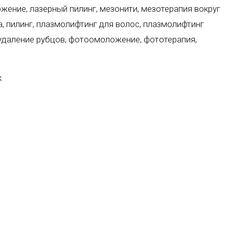
ожение
,
лазерный пилинг
,
мезонити
,
мезотерапия вокруг
а
,
пилинг
,
плазмолифтинг для волос
,
плазмолифтинг
удаление рубцов
,
фотоомоложение
,
фототерапия
,
к