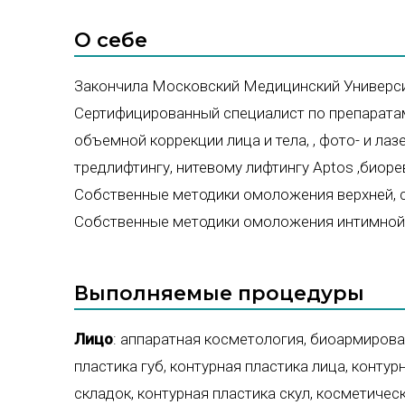
О себе
Закончила Московский Медицинский Универси
Сертифицированный специалист по препаратам
объемной коррекции лица и тела, , фото- и л
тредлифтингу, нитевому лифтингу Aptos ,биоре
Собственные методики омоложения верхней, с
Собственные методики омоложения интимной
Выполняемые процедуры
Лицо
:
аппаратная косметология
,
биоармирова
пластика губ
,
контурная пластика лица
,
контур
складок
,
контурная пластика скул
,
косметическ