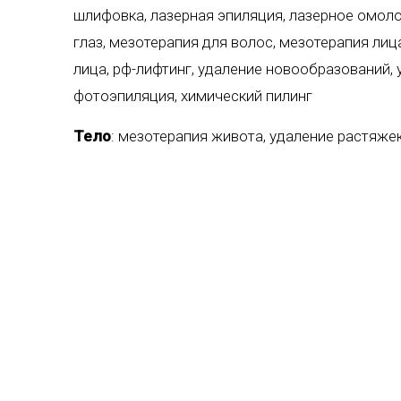
шлифовка
,
лазерная эпиляция
,
лазерное омол
глаз
,
мезотерапия для волос
,
мезотерапия лиц
лица
,
рф-лифтинг
,
удаление новообразований
,
фотоэпиляция
,
химический пилинг
Тело
:
мезотерапия живота
,
удаление растяже