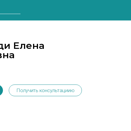
ди Елена
вна
а
Получить консультациию