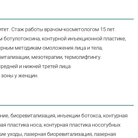
тет. Стаж работы врачом-косметологом 15 лет.
 ботулотоксина, контурной инъекционной пластике,
азерным методикам омоложения лица и тела,
витализации, мезотерапии, термолифтингу.
редней и нижней третей лица.
 зоны у женщин.
ние
,
биоревитализация
,
инъекции ботокса
,
контурная
ная пластика носа
,
контурная пластика носогубных
ие уходы
,
лазерная биоревитализация
,
лазерная