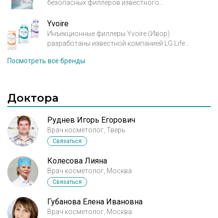
безопасных филлеров известного
фармацевтического концерна (Croma, GBH,
Австрия) на основе натуральной
Yvoire
высокоочищенной гиалуроновой кислоты
Инъекционные филлеры Yvoire (Ивор)
неживотного происхождения. Благодаря
разработаны известной компанией LG Life
предельно низкой концентрации в продуктах
Sciences, которая входит во всемирно известную
Посмотреть все бренды
сшивающего агента BDDE семейство филлеров
технологическую корпорацию LG и
Hyal Style® является одним из самых безопасных
специализируется на медико-биологических и
на рынке препаратов для контурной пластики.
фармацевтических исследованиях. В
производстве филлера YVOIRE используется
Доктора
HESH технологии, запатентованная компанией
LGLS.
Руднев Игорь Егорович
Врач косметолог, Тверь
Связаться
Колесова Лияна
Врач косметолог, Москва
Связаться
Губанова Елена Ивановна
Врач косметолог, Москва