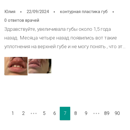
Юлия
22/09/2024
контурная пластика губ
0 ответов врачей
Здравствуйте, увеличивала губы около 1,5 года
назад. Месяца четыре назад появились вот такие
уплотнения на верхней губе и не могу понять , что это
может быть за причина и связано ли это как-то с
веденным препаратом или это что-то еще? Пропила
противогрипковые препараты , ничего не помогло.
1
2
5
6
7
8
9
89
90