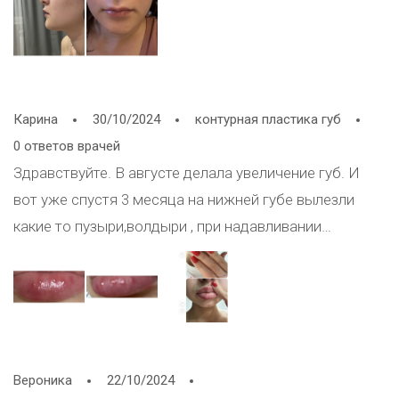
больше. Что можно сделать сейчас? Хочу добиться
эффекта обычных губ правильной формы, чтобы
верхняя и нижняя были на одном уровне, если
смотреть сбоку Первые 3 фото до увеличения,
остальные сейчас
Карина
30/10/2024
контурная пластика губ
0 ответов врачей
Здравствуйте. В августе делала увеличение губ. И
вот уже спустя 3 месяца на нижней губе вылезли
какие то пузыри,волдыри , при надавливании
образуется немного жидкости .на герпес это совсем
не похоже,его не спутаю ни с чем. Что это может
быть ?
Вероника
22/10/2024