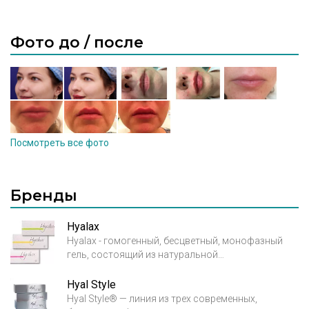
Фото до / после
Посмотреть все фото
Бренды
Hyalax
Hyalax - гомогенный, бесцветный, монофазный
гель, состоящий из натуральной
высокоочищенной гиалуроновой кислоты
неживотного происхождения, получаемой при
Hyal Style
бактериальной ферментации Streptococcus Equi.
Hyal Style® — линия из трех современных,