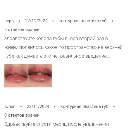
лера
27/11/2024
контурная пластика губ
0 ответов врачей
здравствуйте,колола губы вчера второй раз в
жизни,появилось какое то пространство на верхней
губе.как думаете,это неправильное введение
препарата,и его нужно выводить,или само пройдет
со временем?
Юлия
22/11/2024
контурная пластика губ
0 ответов врачей
Здравствуйте,спустя месяц после увеличения