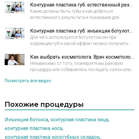
Контурная пластика губ: естественный результат. Полина Григорова-Рудыковская, врач косметолог.
Какие должны быть губы и как добиться
естественного результата и показания для
коррекции. Полина Григорова-Рудыковская, врач
косметолог. Клиника Мелисса
Контурная пластика губ: инъекции ботулотоксина. Полина Григорова-Рудыковская, врач косметолог.
Для чего используется ботулотоксин при
коррекции губ и какой эффект можно получить.
Полина Григорова-Рудыковская, врач
косметолог. Клиника Мелисса.
Как выбрать косметолога. Врач косметолог Арбекова Ольга Александровна
Независимо от того, планируете вы разовую
процедуру или собираетесь посещать салон или
клинику регулярно, подход к выбору косметолога
Посмотреть все видео
должен быть максимально тщательным и
продуманным – от действий специалиста зависят
ваш внешний вид и состояние здоровья. Врач
косметолог Арбекова Ольга Александровна.
Похожие процедуры
Инъекции ботокса
,
контурная пластика лица
,
контурная пластика носа
,
контурная пластика носогубных складок
,