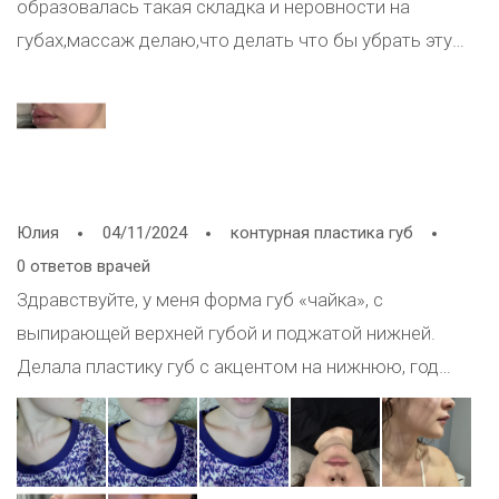
образовалась такая складка и неровности на
губах,массаж делаю,что делать что бы убрать эту
складку?
Юлия
04/11/2024
контурная пластика губ
0 ответов врачей
Здравствуйте, у меня форма губ «чайка», с
выпирающей верхней губой и поджатой нижней.
Делала пластику губ с акцентом на нижнюю, год
назад, гель в губах еще остался, после увеличения
верхняя губа вывернулась и стала выглядеть более
менее симпатично, но в профиль стала выпирать еще