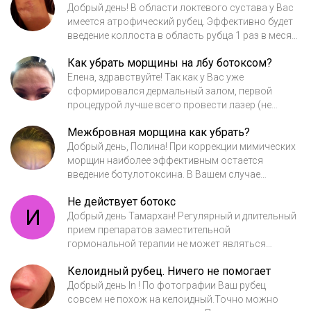
на основе гиалуроновой к-ты.
Добрый день! В области локтевого сустава у Вас
имеется атрофический рубец. Эффективно будет
введение коллоста в область рубца 1 раз в месяц
и чередование с фракционным фототермолизом (
Как убрать морщины на лбу ботоксом?
это эрбиевый лазер, который не будет истончать
кожу, а стимулировать выработку нового
Елена, здравствуйте! Так как у Вас уже
коллагена) Количество процедур будет
сформировался дермальный залом, первой
определяться в ходе лечения. После окончания
процедурой лучше всего провести лазер (не
курса можно поставить Мягкий филлер на
обязательно абляционный, можно фракционный
Межбровная морщина как убрать?
основе гиалуроновой кислоты. У меня имеется
фототермолиз), далее ч/з две-три недели
положительный опыт в лечении подобных
ботулинотерапия лба и межбровья и уже потом
Добрый день, Полина! При коррекции мимических
проблем. Что по поводу рубца в области бедра,
закамуфлировать мягким филлером. Желаю
морщин наиболее эффективным остается
если он беспокоит и плотный, то необходимо
удачи!
введение ботулотоксина. В Вашем случае
введение лонгидазы, чтобы его размягчить. Далее
достаточно откорректировать только область
Не действует ботокс
закамуфлировать дерматопигментированием (
межбровья, это допустимо.При этом опущение
И
перманентный макияж) Клиника Абсолют мед т 8-
бровей не произойдет. Если через 2-3 недели не
Добрый день Тамархан! Регулярный и длительный
499-662-02-03.
наступит полного разглаживания складок можно
прием препаратов заместительной
ввести филлер- гель гиалуроновой кислоты.
гормональной терапии не может являться
Миграции геля в этом случае не произойдет, т.к.
причиной отсутствия эффекта от
Келоидный рубец. Ничего не помогает
мышцы будут не активны.Эффект при сочетании
ботулинотерапии, т.к. у препарата Анжелик нет
двух процедур будет длиться намного
механизмов воздействия на нервно-мышечную
Добрый день In ! По фотографии Ваш рубец
дольше.Желаю удачи!
проводимость. Причин может быть несколько.:
совсем не похож на келоидный.Точно можно