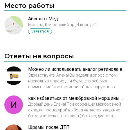
Место работы
Абсолют Мед
Москва, Кочновский пр., 4 корпус 1
Связаться
Ответы на вопросы
Можно ли использовать аналог ретинола во время беременности
Здравствуйте, Алена! Вы задали вопрос о том,
насколько опасно для будущего ребенка
применение "изотретиноина", как наружного
средства. Расчитайте полученную Вами дозу
как избавиться от межбровной морщины ботоксом или филлером?
препарата и обратитесь к вашему акушеру-
И
гинекологу, насколько это опасно на таком
Добрый день Елена! При коррекции межбровной
сроке. Всего наилучшего.
складки процедурой выбора является введение
ботулинического токсина ( ботокс, диспорт,
Релатокс и т.д.) Далее, через 2 недели, если не
Шрамы после ДТП
произошло полной коррекции, вводится филлер