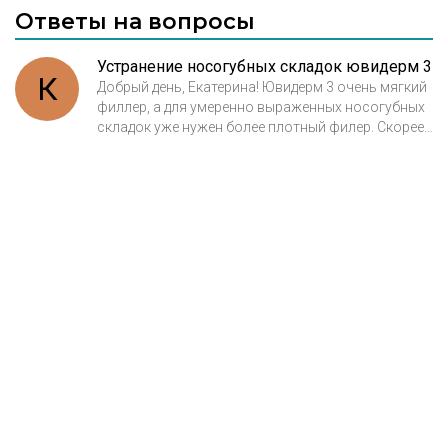
Ответы на вопросы
Устранение носогубных складок ювидерм 3
К
Добрый день, Екатерина! Ювидерм 3 очень мягкий
филлер, а для умеренно выраженных носогубных
складок уже нужен более плотный филер. Скорее
всего, был не правильно выбран препарат для
контурной коррекции. Ювидерм 3 подходит для
коррекции легкой степени выраженности
носогубных складок, практически едва заметных.
Можно попробовать доколоть Вам более
плотный препарат из линейки Ювидерм, тогда
точно будет хороший, стойкий эффект. С
уважением, Пастухова Оксана.