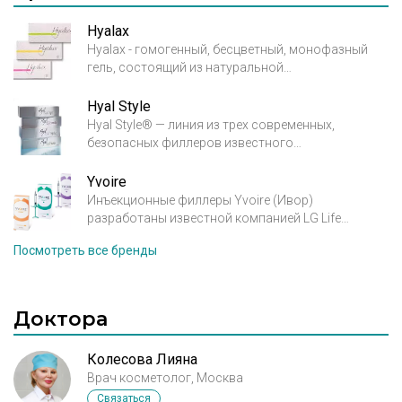
ли быть такая реакция, нет ли опасности?
Hyalax
Hyalax - гомогенный, бесцветный, монофазный
гель, состоящий из натуральной
высокоочищенной гиалуроновой кислоты
неживотного происхождения, получаемой при
Hyal Style
бактериальной ферментации Streptococcus Equi.
Hyal Style® — линия из трех современных,
безопасных филлеров известного
фармацевтического концерна (Croma, GBH,
Австрия) на основе натуральной
Yvoire
высокоочищенной гиалуроновой кислоты
Инъекционные филлеры Yvoire (Ивор)
неживотного происхождения. Благодаря
разработаны известной компанией LG Life
предельно низкой концентрации в продуктах
Sciences, которая входит во всемирно известную
Посмотреть все бренды
сшивающего агента BDDE семейство филлеров
технологическую корпорацию LG и
Hyal Style® является одним из самых безопасных
специализируется на медико-биологических и
на рынке препаратов для контурной пластики.
фармацевтических исследованиях. В
производстве филлера YVOIRE используется
Доктора
HESH технологии, запатентованная компанией
LGLS.
Колесова Лияна
Врач косметолог, Москва
Связаться