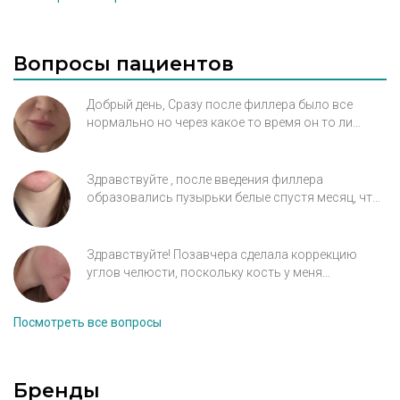
Вопросы пациентов
Добрый день, Сразу после филлера было все
нормально но через какое то время он то ли
сместился или еще что-то и появилась ужасная
складка от нижнего уголка рта с одной стороны
где было залито большее количество ,это из-за
Здравствуйте , после введения филлера
филлера? и что нужно делать?
образовались пузырьки белые спустя месяц, что
это может быть?
Здравствуйте! Позавчера сделала коррекцию
углов челюсти, поскольку кость у меня
расположена далеко, косметолог предложила
выложить углы препаратам визуально в
Посмотреть все вопросы
подкожно-жировую ткань. После введения
канюли вокруг места вкола небольшая краснота,
пощипывание и отек. Написала косметологу -
сказали реакция кожи на микротравму и
Бренды
посоветовали мазать мазью Траумель С. Может