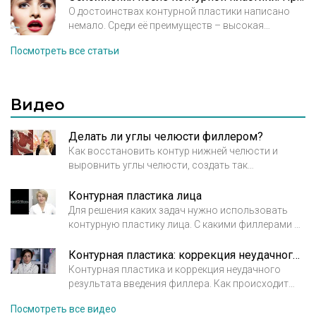
появление.
косметологи. От возраста пациента будет
О достоинствах контурной пластики написано
зависеть, как убрать морщины и вернуть коже
немало. Среди её преимуществ – высокая
молодость. В молодости достаточно легких
эффективность и малая травматичность,
Посмотреть все статьи
средств для профилактики и поддержания кожи в
способность отсрочить хирургическое
тонусе. Средний возраст потребует более
вмешательство на много лет и короткий
пристального и усердного ухода, а в зрелые годы
реабилитационный период. Косметологи
вмешательство должно быть уже кардинальным.
превозносят возможности контурной пластики и
Видео
считают её не только панацеей от признаков
старения, но и надежным помощником в
Делать ли углы челюсти филлером?
исправлении дефектов кожи.
Как восстановить контур нижней челюсти и
выровнить углы челюсти, создать так
называемый контур Джоли? В этом видео врач
косметолог рассказывает причины
Контурная пластика лица
возникновения неровностей овала лица,
Для решения каких задач нужно использовать
взаимосвязь строения черепа и внешнего вида
контурную пластику лица. С какими филлерами и
лица.
в каких случаях стоит работать.
Контурная пластика: коррекция неудачного результата. Рассказывает врач косметолог Кирова А.М.
Контурная пластика и коррекция неудачного
результата введения филлера. Как происходит
удаление геля на основе гиалуроновой кислоты.
Посмотреть все видео