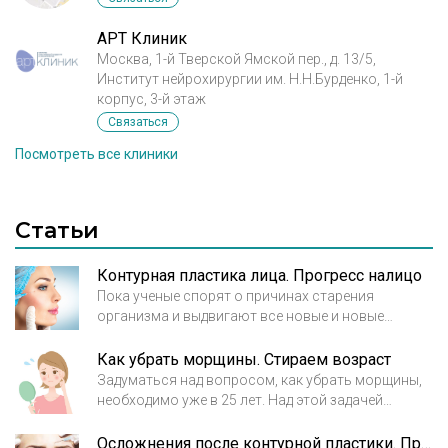
АРТ Клиник
Москва, 1-й Тверской Ямской пер., д. 13/5,
Институт нейрохирургии им. Н.Н.Бурденко, 1-й
корпус, 3-й этаж
Связаться
Посмотреть все клиники
Статьи
Контурная пластика лица. Прогресс налицо
Пока ученые спорят о причинах старения
организма и выдвигают все новые и новые
теории, эстетическая медицина движется вперед,
разрабатывая все более совершенные методы
Как убрать морщины. Стираем возраст
внешнего омоложения организма и устранения
Задуматься над вопросом, как убрать морщины,
следов его старения. Контурная пластика лица –
необходимо уже в 25 лет. Над этой задачей
это процедура, которая не просто избавляет от
бьются производители кремов и пластические
морщин, но и предупреждает их повторное
хирурги, работники индустрии красоты и
Осложнения после контурной пластики. Предупрежден значит вооружен