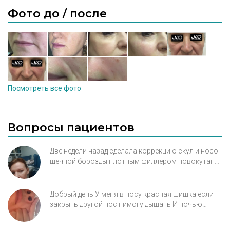
Фото до / после
Посмотреть все фото
Вопросы пациентов
Две недели назад сделала коррекцию скул и носо-
щечной борозды плотным филлером новокутан
волюм, по 1 мл с каждой стороны. Провалы в
носо щечной борозде пропалм, но появилоч что
то вроде отека или молярных мешков чуть ниже
Добрый день У меня в носу красная шишка если
области глаз. Как это можно откорректировать.
закрыть другой нос нимогу дышать И ночью
Первое фото после, второе, до
скрипит зубы сильные головные боли каждый
день