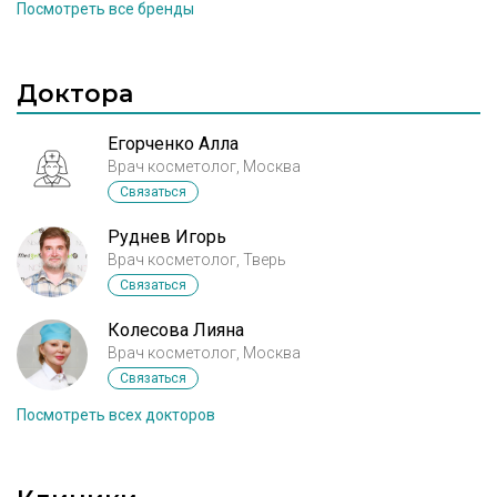
Посмотреть все бренды
сшивающего агента BDDE семейство филлеров
технологическую корпорацию LG и
Hyal Style® является одним из самых безопасных
специализируется на медико-биологических и
на рынке препаратов для контурной пластики.
фармацевтических исследованиях. В
производстве филлера YVOIRE используется
Доктора
HESH технологии, запатентованная компанией
LGLS.
Егорченко Алла
Врач косметолог, Москва
Связаться
Руднев Игорь
Врач косметолог, Тверь
Связаться
Колесова Лияна
Врач косметолог, Москва
Связаться
Посмотреть всех докторов