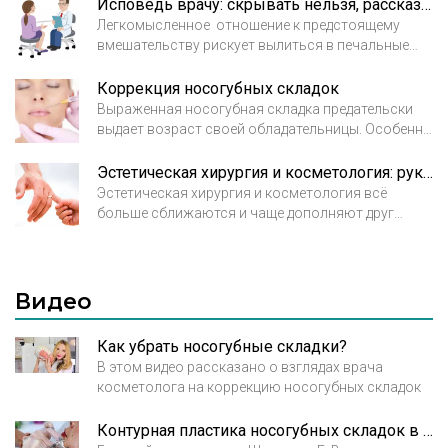
Исповедь врачу: скрывать нельзя, рассказывать!
Легкомысленное отношение к предстоящему
вмешательству рискует вылиться в печальные
последствия. Хорошо, если врач проницателен и
вовремя распознал, что скрывает пациент. Но
Коррекция носогубных складок
что бывает, если врач полностью положился на
Выраженная носогубная складка предательски
слова пациента? Тогда последствия контурной
выдает возраст своей обладательницы. Особенно
пластики могут быть плачевными и даже
при крупно-морщинистом типе старения залом в
трагическими.
этой зоне становится явно выраженным и портит
Эстетическая хирургия и косметология: рука об руку
женщинам настроение. Какие способы коррекции
Эстетическая хирургия и косметология всё
носогубных складок предлагает нам сегодня
больше сближаются и чаще дополняют друг
эстетическая медицина, какие из них наиболее
друга. Малоинвазивные методики в хирургии и,
эффективны, и каких результатов стоит ожидать?
напротив, появление более серьезных по
вмешательству процедур в косметологии
является современной тенденцией. Одного
Видео
оперативного вмешательства зачастую
недостаточно для идеального результата.
Как убрать носогубные складки?
В этом видео рассказано о взглядах врача
косметолога на коррекцию носогубных складок
Контурная пластика носогубных складок в Брюсов клиник