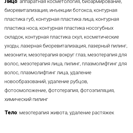
Лицо
:
аппаратная косметология
,
биоармирование
,
биоревитализация
,
инъекции ботокса
,
контурная
пластика губ
,
контурная пластика лица
,
контурная
пластика носа
,
контурная пластика носогубных
складок
,
контурная пластика скул
,
косметические
уходы
,
лазерная биоревитализация
,
лазерный пилинг
,
мезонити
,
мезотерапия вокруг глаз
,
мезотерапия для
волос
,
мезотерапия лица
,
пилинг
,
плазмолифтинг для
волос
,
плазмолифтинг лица
,
удаление
новообразований
,
удаление рубцов
,
фотоомоложение
,
фототерапия
,
фотоэпиляция
,
химический пилинг
Тело
:
мезотерапия живота
,
удаление растяжек