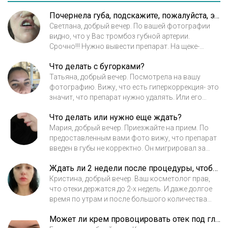
Почернела губа, подскажите, пожалуйста, это некроз? Что делать?
Светлана, добрый вечер. По вашей фотографии
видно, что у Вас тромбоз губной артерии.
Срочно!!! Нужно вывести препарат. На щеке-
последствия повреждения артерии и нарушение
Что делать с бугорками?
кровоснабжения близлежащих тканей. Если не
принять срочных мер, все может плохо
Татьяна, добрый вечер. Посмотрела на вашу
закончится.
фотографию. Вижу, что есть гиперкоррекция- это
значит, что препарат нужно удалять. Или его
положили высоко, или препарат выдавило, или
Что делать или нужно еще ждать?
он не правильно подобран. Само это не пройдет.
Приезжайте на прием. М. Курская.
Мария, добрый вечер. Приезжайте на прием. По
предоставленным вами фото вижу, что препарат
введен в губы не корректно. Он мигрировал за
красную кайму. Сейчас такой техникой не
Ждать ли 2 недели после процедуры, чтобы отеки пропали?
работают, это уже устарело. Нужно заново
смоделировать губки. Само это не пройдет
Кристина, добрый вечер. Ваш косметолог прав,
что отеки держатся до 2-х недель. И даже долгое
время по утрам и после большого количества
выпитой жидкости губки по утрам всегда намного
Может ли крем провоцировать отек под глазами после филлера?
больше. Но по вашим фото вижу, что губы у Вас