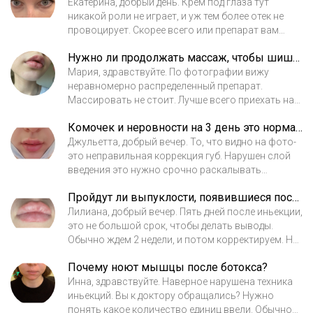
сделаны не симметрично! Стоит сделать
Екатерина, добрый день. Крем под глаза тут
докоррекция..
никакой роли не играет, и уж тем более отек не
провоцирует. Скорее всего или препарат вам
поставили поверхностно, или ваша
Нужно ли продолжать массаж, чтобы шишка пропала?
анатомическая особенность, или препарат
подобран не корректно. Приезжайте на прием,
Мария, здравствуйте. По фотографии вижу
решим, что с этим делать.
неравномерно распределенный препарат.
Массировать не стоит. Лучше всего приехать на
прием и на месте решим, что с этим делать.
Комочек и неровности на 3 день это нормально?
Возможно придется полностью расколоть
препарат..так как есть риск сдавления сосуда.
Джульетта, добрый вечер. То, что видно на фото-
Оттягивать это не стоит.
это неправильная коррекция губ. Нарушен слой
введения это нужно срочно раскалывать
препарат распределен в тканях не равномерно
Пройдут ли выпуклости, появившиеся после введения филлера?
Нужно полностью выводить препарат вы можете
приехать ко мне на эту процедуру.. 8-916-732-23-71
Лилиана, добрый вечер. Пять дней после иньекции,
это не большой срок, чтобы делать выводы.
Обычно ждем 2 недели, и потом корректируем. Но
в вашем случае похоже на то, что гель стоит
Почему ноют мышцы после ботокса?
слишком поверхностно и поэтому, скорее всего
его придется удалять. Порекомендую вам
Инна, здравствуйте. Наверное нарушена техника
каждодневный массаж.
иньекций. Вы к доктору обращались? Нужно
понять какое количество единиц ввели. Обычно