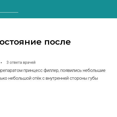
состояние после
3 ответа врачей
 препаратом принцесс филлер, появились небольшие
олько небольшой отёк с внутренней стороны губы