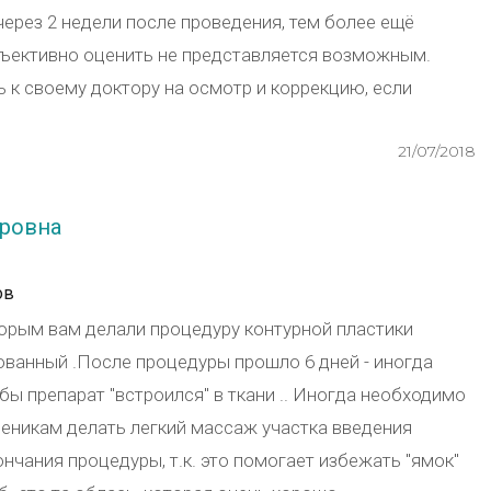
через 2 недели после проведения, тем более ещё
объективно оценить не представляется возможным.
ь к своему доктору на осмотр и коррекцию, если
21/07/2018
ровна
ов
оторым вам делали процедуру контурной пластики
ованный .После процедуры прошло 6 дней - иногда
бы препарат "встроился" в ткани .. Иногда необходимо
ченикам делать легкий массаж участка введения
нчания процедуры, т.к. это помогает избежать "ямок"