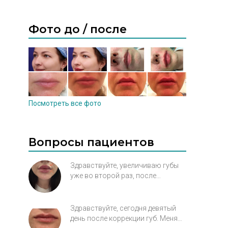
Фото до / после
Посмотреть все фото
Вопросы пациентов
Здравствуйте, увеличиваю губы
уже во второй раз, после
растворения такая же проблема,
одна часть губы вроде бы
нормальная а вторая очень
Здравствуйте, сегодня девятый
сильно западает с слизистую.
день после коррекции губ. Меня
Косметолог не знает что с этим