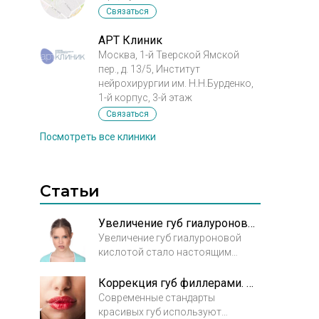
Связаться
АРТ Клиник
Москва, 1-й Тверской Ямской
пер., д. 13/5, Институт
нейрохирургии им. Н.Н.Бурденко,
1-й корпус, 3-й этаж
Связаться
Посмотреть все клиники
Статьи
Увеличение губ гиалуроновой кислотой: эффективность и безопасность
Увеличение губ гиалуроновой
кислотой стало настоящим
прорывом в косметологии
благодаря удивительным
Коррекция губ филлерами. Регулируем форму и объем
свойствам этого продукта.
Современные стандарты
Гиалуроновая кислота - это
красивых губ используют