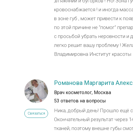
,втяжнний и бугорков ! Но! Зона г
кровоснабжается ! и иногда масс
в зоне губ , может привести к п
по этой причине не "помог" препа
с просьбой убрать неровности и 
легко решит вашу проблему ! Же
Владимировна Институт красоты
Романова Маргарита Алек
Врач косметолог, Москва
53 ответов на вопросы
Ника, добрый день! Прошло ещё с
Связаться
Окончательный результат через 1
тканей, поэтому внешне губы смо