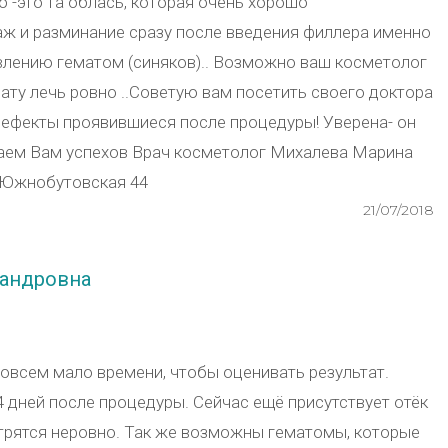
уб -это та облась, которая очень хорошо
аж и разминание сразу после введения филлера именно
оявлению гематом (синяков).. Возможно ваш косметолог
рату лечь ровно ..Советую вам посетить своего доктора
дефекты проявившиеся после процедуры! Уверена- он
лаем Вам успехов Врач косметолог Михалева Марина
 Южнобутовская 44
21/07/2018
сандровна
овсем мало времени, чтобы оценивать результат.
4 дней после процедуры. Сейчас ещё присутствует отёк
трятся неровно. Так же возможны гематомы, которые