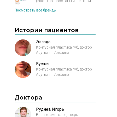
(Ивор) разработаны известной
гиалуроновой кислоты
компанией LG Life Sciences,
Посмотреть все бренды
неживотного происхождения.
которая входит во всемирно
Благодаря предельно низкой
известную технологическую
концентрации в продуктах
корпорацию LG и
сшивающего агента BDDE
специализируется на медико-
Истории пациентов
семейство филлеров Hyal Style®
биологических и
является одним из самых
фармацевтических
безопасных на рынке препаратов
Эллада
исследованиях. В производстве
для контурной пластики.
Контурная пластика губ, доктор
филлера YVOIRE используется
Арутюнян Альвина
HESH технологии,
запатентованная компанией
LGLS.
Вусаля
Контурная пластика губ, доктор
Арутюнян Альвина
Доктора
Руднев Игорь
Врач косметолог, Тверь