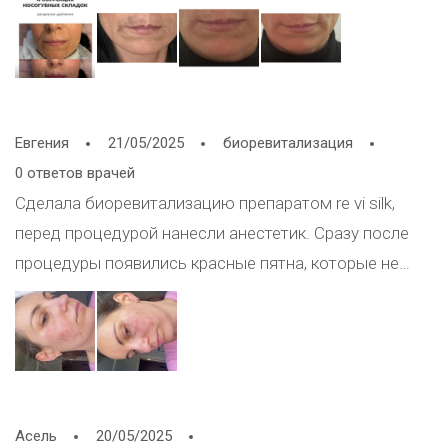
ли заново платить за препарат, если мастер сделал
не корректно работу !?
Евгения
21/05/2025
биоревитализация
0 ответов врачей
Сделала биоревитализацию препаратом re vi silk,
перед процедурой нанесли анестетик. Сразу после
процедуры появились красные пятна, которые не
прошли, хотя я выпила таблетку кларитина и на ночь
намазала адвантан. Подскажите, пожалуйста, что это
и как избавиться поскорее от красноты на лице и
пятен?
Асель
20/05/2025