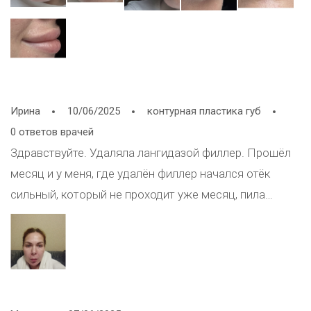
Ирина
10/06/2025
контурная пластика губ
0 ответов врачей
Здравствуйте. Удаляла лангидазой филлер. Прошёл
месяц и у меня, где удалён филлер начался отёк
сильный, который не проходит уже месяц, пила
против алергии, помогло на два дня и опять отекло
лицо, в местах ведения лангидазой. Что делать, я в
панике