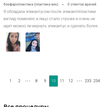
блефаропластика (пластика век)
0 ответов врачей
Я обладала эпикантусом после эпикантлпластики
взгляд поменялс и лицо стало строже и очень не
идет можно ли вернуть эпикантус и сделать более
естественным результат мое лицо было милее
второе фото это до
1
2
8
9
10
11
12
233
234
Все процедуры