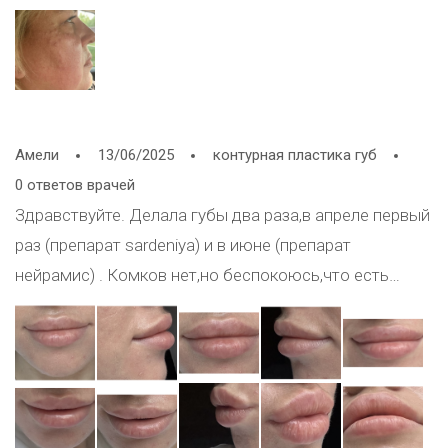
Амели
13/06/2025
контурная пластика губ
0 ответов врачей
Здравствуйте. Делала губы два раза,в апреле первый
раз (препарат sardeniya) и в июне (препарат
нейрамис) . Комков нет,но беспокоюсь,что есть
миграция. Второй косметолог сказал что есть чуть
миграция,и по ней колола, (по её словам) но я сама
не не вижу. Единственное,что я заметила точно,это
на фото где наклонила голову видно,что есть
ассиметрия. Подскажите что с ней еще сделать