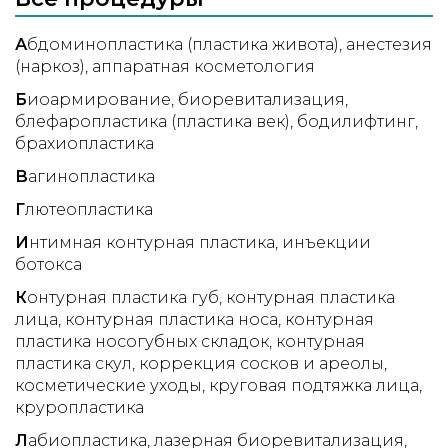
А
бдоминопластика (пластика живота)
анестезия
(наркоз)
аппаратная косметология
Б
иоармирование
биоревитализация
блефаропластика (пластика век)
бодилифтинг
брахиопластика
В
агинопластика
Г
лютеопластика
И
нтимная контурная пластика
инъекции
ботокса
К
онтурная пластика губ
контурная пластика
лица
контурная пластика носа
контурная
пластика носогубных складок
контурная
пластика скул
коррекция сосков и ареолы
косметические уходы
круговая подтяжка лица
круропластика
Л
абиопластика
лазерная биоревитализация