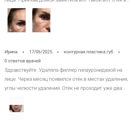
месте введения препарата и вот уже на протяжении
9ти дней отек не проходит. Вводили филлер канюлей.
Да и еще мне кажется, что после процедуры я стала
выглядеть еще хуже, чем до: стали более заметны
малярные мешки (хотя запрос был именно на то,
Ирина
17/06/2025
контурная пластика губ
чтобы их сгладить). Что это может быть и как с этим
0 ответов врачей
бороться? Заранее благодарна за совет!
Здравствуйте. Удаляла филлер гилауронидазой на
лице. Через месяц появился отёк в местах удаления,
углы челюсти удаления. Отёк не проходит уже два
месяца. Надуваются щеки ежедневно.