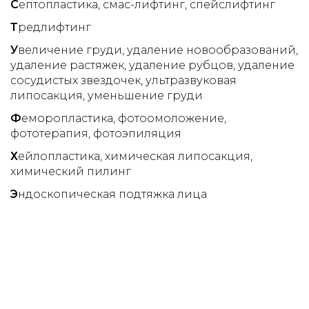
С
ептопластика
смас-лифтинг
спейслифтинг
Т
редлифтинг
У
величение груди
удаление новообразований
удаление растяжек
удаление рубцов
удаление
сосудистых звездочек
ультразвуковая
липосакция
уменьшение груди
Ф
еморопластика
фотоомоложение
фототерапия
фотоэпиляция
Х
ейлопластика
химическая липосакция
химический пилинг
Э
ндоскопическая подтяжка лица