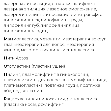
лазерная липосакция
лазерная шлифовка
лазерная эпиляция
лазерное омоложение
лазерный пилинг
липосакция
липотрансфер
липофилинг век
липофилинг груди
липофилинг губ
липофилинг лица
липофилинг ягодиц
М
аммопластика
мезонити
мезотерапия вокруг
глаз
мезотерапия для волос
мезотерапия
живота
мезотерапия лица
ментопластика
Н
ити Aptos
О
топластика (пластика ушей)
П
илинг
плазмолифтинг в гинекологии
плазмолифтинг для волос
плазмолифтинг лица
платизмопластика
подтяжка груди
подтяжка
лба
подтяжка лица
Р
адиочастотная липосакция
ринопластика
(пластика носа)
рф-лифтинг