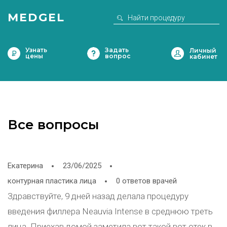
MEDGEL
Узнать
Задать
цены
вопрос
Все вопросы
Екатерина
23/06/2025
контурная пластика лица
0 ответов врачей
Здравствуйте, 9 дней назад делала процедуру
введения филлера Neauvia Intense в среднюю треть
лица. Приехав домой заметила вот такой вот отек в