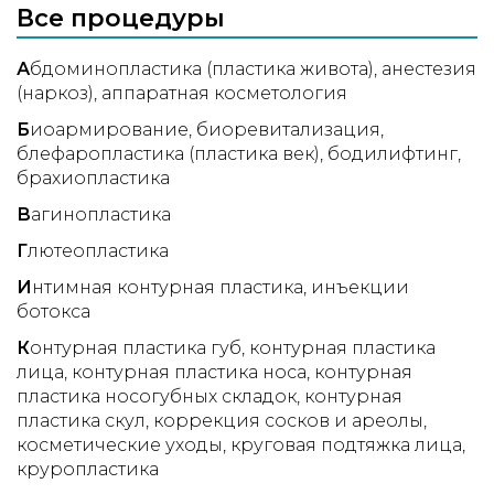
Все процедуры
А
бдоминопластика (пластика живота)
анестезия
(наркоз)
аппаратная косметология
Б
иоармирование
биоревитализация
блефаропластика (пластика век)
бодилифтинг
брахиопластика
В
агинопластика
Г
лютеопластика
И
нтимная контурная пластика
инъекции
ботокса
К
онтурная пластика губ
контурная пластика
лица
контурная пластика носа
контурная
пластика носогубных складок
контурная
пластика скул
коррекция сосков и ареолы
косметические уходы
круговая подтяжка лица
круропластика