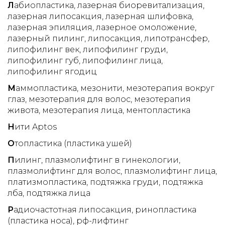
Л
абиопластика
лазерная биоревитализация
лазерная липосакция
лазерная шлифовка
лазерная эпиляция
лазерное омоложение
лазерный пилинг
липосакция
липотрансфер
липофилинг век
липофилинг груди
липофилинг губ
липофилинг лица
липофилинг ягодиц
М
аммопластика
мезонити
мезотерапия вокруг
глаз
мезотерапия для волос
мезотерапия
живота
мезотерапия лица
ментопластика
Н
ити Aptos
О
топластика (пластика ушей)
П
илинг
плазмолифтинг в гинекологии
плазмолифтинг для волос
плазмолифтинг лица
платизмопластика
подтяжка груди
подтяжка
лба
подтяжка лица
Р
адиочастотная липосакция
ринопластика
(пластика носа)
рф-лифтинг