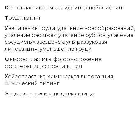
С
ептопластика
смас-лифтинг
спейслифтинг
Т
редлифтинг
У
величение груди
удаление новообразований
удаление растяжек
удаление рубцов
удаление
сосудистых звездочек
ультразвуковая
липосакция
уменьшение груди
Ф
еморопластика
фотоомоложение
фототерапия
фотоэпиляция
Х
ейлопластика
химическая липосакция
химический пилинг
Э
ндоскопическая подтяжка лица