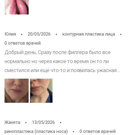
Юлия
20/05/2026
контурная пластика лица
0 ответов врачей
Добрый день, Сразу после филлера было все
нормально но через какое то время он то ли
сместился или еще что-то и появилась ужасная
складка от нижнего уголка рта с одной стороны где
было залито большее количество ,это из-за
филлера? и что нужно делать?
Жанета
13/05/2026
ринопластика (пластика носа)
0 ответов врачей