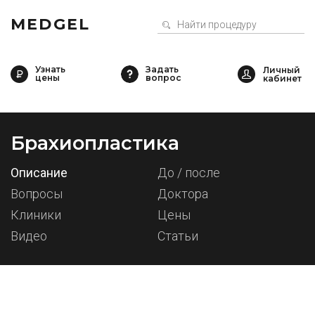
MEDGEL
Узнать
Задать
цены
вопрос
Брахиопластика
Описание
До / после
Вопросы
Доктора
Клиники
Цены
Видео
Статьи