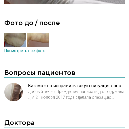
Фото до / после
Посмотреть все фото
Вопросы пациентов
Как можно исправить такую ситуацию после брахиопластики?
Добрый вечер! Прежде чем написать долго думала
..., я 21 ноября 2017 года сделала операцию
брахиопластику ....вы поймёте мои рёв души
которая происходит со мной по фото. Вот мне
сделали эту операцию...ответьте пжл чем сможете
помочь ....мне стыдно было показывать работу
Доктора
этого хирурга. Я не могу ни раздеться и ничего