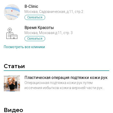
B-Clinic
Москва, Садовническая, д.11, стр.2
Связаться
Время Красоты
Москва, Моховая д.11, стр. 3
Связаться
Посмотреть все клиники
Статьи
Пластическая операция подтяжки кожи рук
Операционная подтяжка кожи рук путем
иссечения избытков кожи в верхней части рук
носит название брахиопластика. Показаниями
для подтяжки кожи рук являются большая потеря
веса, видимые возрастные изменения,
неэстетично выглядящая провисшая кожа с
Видео