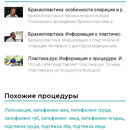
внутренней стороны рук.
Брахиопластика: особенности операции и реабилитация. Кудзаев К.У., пластический хирург
Брахиопластика и техника ее выполнения.
Показания к проведению брахиопластики и
особенности реабилитации. Кудзаев К.У.,
пластический хирург
Брахиопластика. Информация о пластической операции. Интервью с Адамяном Р.Т.
V Санкт-Петербургский Live Surgery & Injections
Брахиопластика. Информация о пластической
Курс 2017
операции. Интервью с доктором медицинских
наук, профессором, врачом высшей категории,
пластическим хирургом Адамяном Р.Т.
Пластика рук. Информация о процедуре. Интервью с Берлевым О.В.
Что из себя представляет пластика рук. Почему
пластика рук не пользуется большой
популярностью. В чем заключается сложность
выполнения пластики рук для пластического
хирурга.
Похожие процедуры
Липосакция
,
липофилинг век
,
липофилинг груди
,
липофилинг губ
,
липофилинг лица
,
липофилинг ягодиц
,
подтяжка груди
,
подтяжка лба
,
подтяжка лица