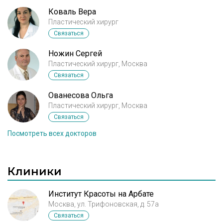
сделать...! по мимо того что такие рубцы, шрамы у
Коваль Вера
меня получается где делали брахио худее чем моя
Пластический хирург
рука и почти запястье ... Как все это исправить,
Связаться
скажите, пожалуйста
Ножин Сергей
Пластический хирург, Москва
Связаться
Ованесова Ольга
Пластический хирург, Москва
Связаться
Посмотреть всех докторов
Клиники
Институт Красоты на Арбате
Москва, ул. Трифоновская, д. 57а
Связаться