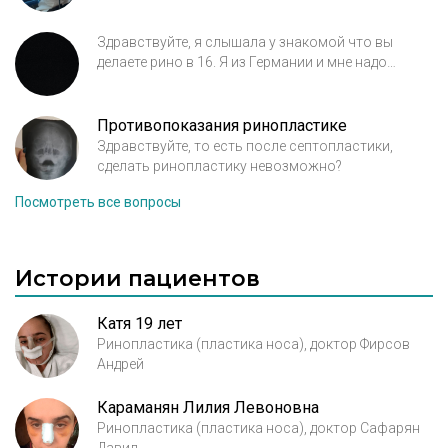
Здравствуйте, я слышала у знакомой что вы
делаете рино в 16. Я из Германии и мне надо
приехать домой летом. Можно сделать
ринопластику в 16? И можно увидеть ваши
работы?
Противопоказания ринопластике
Здравствуйте, то есть после септопластики,
сделать ринопластику невозможно?
Посмотреть все вопросы
Истории пациентов
Катя 19 лет
Ринопластика (пластика носа), доктор Фирсов
Андрей
Караманян Лилия Левоновна
Ринопластика (пластика носа), доктор Сафарян