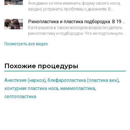
Аня давно хотела изменить форму своего носа,
заодно устранить проблемы с дыханием. В
процессе консультации она узнала, что можно
изменить и форму подбородка, который так же ее
Ринопластика и пластика подбородка. В 19 лет я решилась на это
не устраивал. А еще она безумно боялась
Катя решила в таком молодом возрасте сделать
наркоза, решилась ли она на операцию?
ринопластику и подбородок. Что ее подтолкнуло
прибегнуть к услугам пластического хирурга и
Посмотреть все видео
что из этого получилось? Смотрите в этом видео
Похожие процедуры
Анестезия (наркоз)
,
блефаропластика (пластика век)
,
контурная пластика носа
,
маммопластика
,
септопластика