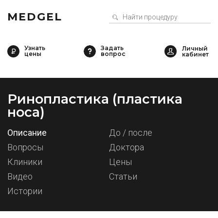
MEDGEL
Узнать
Задать
цены
вопрос
Ринопластика (пластика
носа)
Описание
До / после
Вопросы
Доктора
Клиники
Цены
Видео
Статьи
Истории