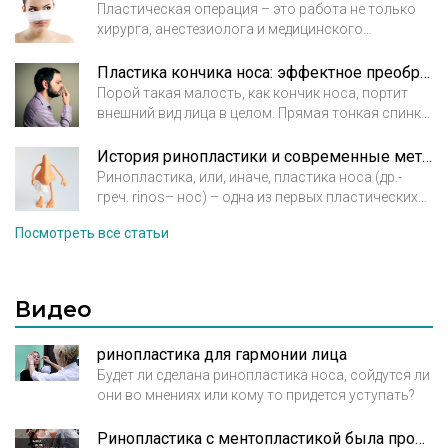
Пластическая операция – это работа не только
хирурга, анестезиолога и медицинского
персонала. Результат операции во многом
зависит от самого пациента и его поведения в
Пластика кончика носа: эффектное преображение
восстановительном периоде. Реабилитация
Порой такая малость, как кончик носа, портит
после ринопластики – такая же часть операции,
внешний вид лица в целом. Прямая тонкая спинка
как подготовка к ней, и непосредственно
носа может быть изуродована раздвоенным,
исполнение.
шишковатым, или вздернутым кончиком. Именно
История ринопластики и современные методы закрытой пластики носа
концевая часть отвечает за общее эстетическое
Ринопластика, или, иначе, пластика носа (др.-
восприятие носа и всего лица.
греч. rinos– нос) – одна из первых пластических
операций в истории мировой эстетической
Посмотреть все статьи
медицины. С незапамятных времен именно нос
был той частью тела, а точнее, лица, по которой
судили не только о здоровье гражданина, но и о
его добропорядочности.
Видео
ринопластика для гармонии лица
Будет ли сделана ринопластика носа, сойдутся ли
они во мнениях или кому то придется уступать?
Ринопластика с ментопластикой была проведена в одну операцию. Смотрите историю Анны.