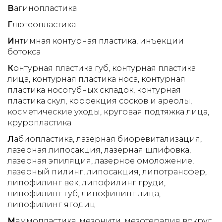
закрыт всё равно видно комок.
В
агинопластика
Г
лютеопластика
И
нтимная контурная пластика
инъекции
ботокса
К
онтурная пластика губ
контурная пластика
лица
контурная пластика носа
контурная
пластика носогубных складок
контурная
пластика скул
коррекция сосков и ареолы
косметические уходы
круговая подтяжка лица
круропластика
Л
абиопластика
лазерная биоревитализация
лазерная липосакция
лазерная шлифовка
лазерная эпиляция
лазерное омоложение
лазерный пилинг
липосакция
липотрансфер
липофилинг век
липофилинг груди
липофилинг губ
липофилинг лица
липофилинг ягодиц
М
аммопластика
мезонити
мезотерапия вокруг