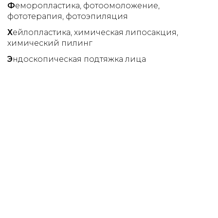
Ф
еморопластика
фотоомоложение
фототерапия
фотоэпиляция
Х
ейлопластика
химическая липосакция
химический пилинг
Э
ндоскопическая подтяжка лица