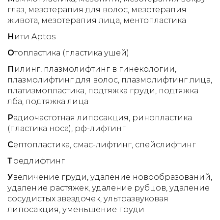
глаз
мезотерапия для волос
мезотерапия
живота
мезотерапия лица
ментопластика
Н
ити Aptos
О
топластика (пластика ушей)
П
илинг
плазмолифтинг в гинекологии
плазмолифтинг для волос
плазмолифтинг лица
платизмопластика
подтяжка груди
подтяжка
лба
подтяжка лица
Р
адиочастотная липосакция
ринопластика
(пластика носа)
рф-лифтинг
С
ептопластика
смас-лифтинг
спейслифтинг
Т
редлифтинг
У
величение груди
удаление новообразований
удаление растяжек
удаление рубцов
удаление
сосудистых звездочек
ультразвуковая
липосакция
уменьшение груди