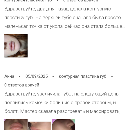
контурная пластика губ
0 ответов врачей
Здравствуйте, два дня назад делала контурную
пластику губ. На верхней губе сначала была просто
маленькая точка от укола, сейчас она стала больше,
переживаю что началось какое-то воспаление, не
знаю что делать. Сейчас намазала холесалом
Анна
05/09/2025
контурная пластика губ
0 ответов врачей
Здравствуйте, увеличила губы, на следующий день
появились комочки большие с правой стороны, и
болят. Мастер сказала разогревать и массировать,
но я походу перестаралась, из-за желания поскорее
убрать эти комки, что правая сторона которую