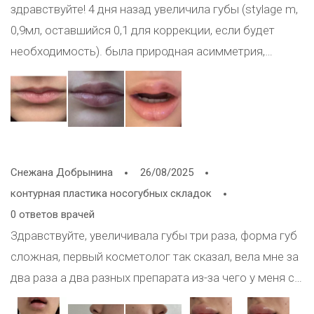
здравствуйте! 4 дня назад увеличила губы (stylage m,
намного более мягкой и пустой.
0,9мл, оставшийся 0,1 для коррекции, если будет
необходимость). была природная асимметрия,
попросила врача ее исправить. сразу после
процедуры асимметрия стала сильно заметнее. в
одну сторону она ввела больше геля, чем в другую.
сейчас отек, как я понимаю, еще присутствует, но тем
не менее есть ощущение, что сильно лучше не
Снежана Добрынина
26/08/2025
станет. массаж врач делать запретила, сказала, что
контурная пластика носогубных складок
через 2 недели все само пройдет. подскажите
0 ответов врачей
пожалуйста, как быть? другая сторона (где филлера
Здравствуйте, увеличивала губы три раза, форма губ
меньше) ощущается намного более мягкой и пустой.
сложная, первый косметолог так сказал, вела мне за
(ниже фото до и после)
два раза а два разных препарата из-за чего у меня с
правой стороны образовался комок, спайка, пришла