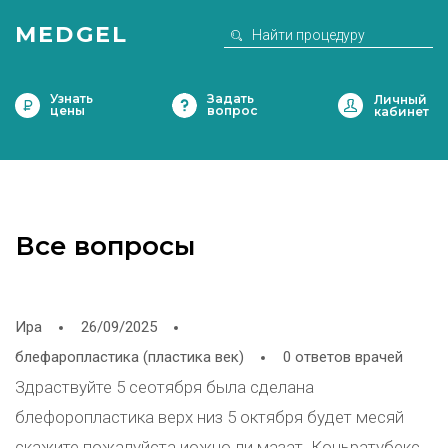
MEDGEL
Узнать
Задать
цены
вопрос
Все вопросы
Ира
26/09/2025
блефаропластика (пластика век)
0 ответов врачей
Здраствуйте 5 сеотября была сделана
блефоропластика верх низ 5 октября будет месяй
скажите пожалуйста иожно ли мазат. Коньратубекс