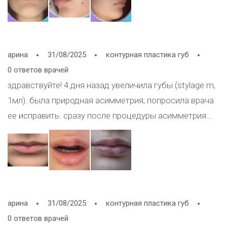
массировала, которая болела, как будто стала
больше и больше отекает чем левая, подскажите что
делать?
арина
31/08/2025
контурная пластика губ
0 ответов врачей
здравствуйте! 4 дня назад увеличила губы (stylage m,
1мл). была природная асимметрия, попросила врача
ее исправить. сразу после процедуры асимметрия
стала сильно заметнее. в одну сторону она ввела
больше геля, чем в другую. сейчас отек, как я
понимаю, еще присутствует, но тем не менее есть
ощущение, что сильно лучше не станет. массаж врач
делать запретила, сказала, что через 2 недели все
арина
31/08/2025
контурная пластика губ
само пройдет. подскажите пожалуйста, как быть?
0 ответов врачей
другая сторона (где филлера меньше) ощущается