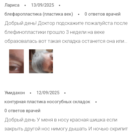
Лариса
13/09/2025
блефаропластика (пластика век)
0 ответов врачей
Добрый день! Доктор подскажите пожалуйста после
блефинопластики прошло 3 недели на веке
образовалась вот такая складка останется она или
нет может быть что-то нужно сделать помазать или
выпить лекарство от отёка подскажите пожалуйста и
ещё над бровью и на лбу образовалась мелкая сыпь
и тянет немножко между бровями что делать ?
Заранее благодарна Вам спасибо .
Умидахон
12/09/2025
контурная пластика носогубных складок
0 ответов врачей
Добрый день У меня в носу красная шишка если
закрыть другой нос нимогу дышать И ночью скрипит