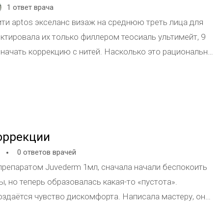
1 ответ врача
ити aptos экселанс визаж на среднюю треть лица для
ектировала их только филлером теосиаль ультимейт, 9
у начать коррекцию с нитей. Насколько это рационально
коррекции
0 ответов врачей
препаратом Juvederm 1мл, сначала начали беспокоить
ы, но теперь образовалась какая-то «пустота».
создаётся чувство дискомфорта. Написала мастеру, она
саться через две недели.