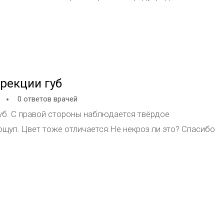
но на 7 день после ботекс а пошла отеченость что мне
рекции губ
0 ответов врачей
губ. С правой стороны наблюдается твёрдое
ощуп. Цвет тоже отличается.Не некроз ли это? Спасибо