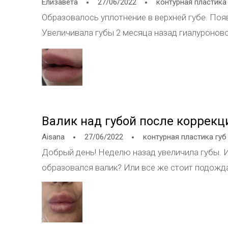
Елизавета
27/06/2022
контурная пластика
называет этот никак, говорит, что все размягчи
Образовалось уплотнение в верхней губе. Поя
место. Но у меня сомнения, могу предположит
Увеличивала губы 2 месяца назад гиалуроново
так криво подшитая под веко. Проконсультиру
проблемы, которые нужно решать, а не ждать,
достаточно, чтобы оценивать результат операции и как все-таки решить проблему малярны
в моем случае?
Валик над губой после коррекц
Aisana
27/06/2022
контурная пластика губ
Добрый день! Неделю назад увеличила губы. И 
образовался валик? Или все же стоит подожд