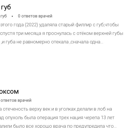
 губ
 губ
0 ответов врачей
этого года (2022) удаляла старый филлир с губ,чтобы
 спустя три месяца я проснулась с отёком верхней губы
 ,и губа не равномерно отекала ,сначала одна
о это может быть подскажите пожалуйста? Мой
-за того что меня могло продуть и пошла инфекция
токсом
 ответов врачей
 отеченость верху век и в уголках делали в лоб на
ация черепа 13 лет
алили было все хорошо врача по предупредила что