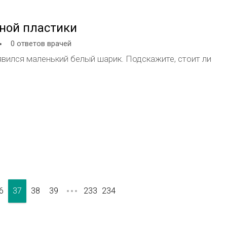
рной пластики
0 ответов врачей
оявился маленький белый шарик. Подскажите, стоит ли
6
37
38
39
233
234