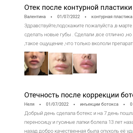
Отек после контурной пластики
Валентина
01/07/2022
контурная пластика
Здравствуйте,подскажите пожалуйста ,в марте 
сделать новые губы . Сделали ,все отлично ,но
,такое ощущение ,что только вкололи препарат
сторона,затем на середину перешёл отёк .Чт
косметолог сказала ,что такое может быть ,из
внутрення .
Отечность после коррекции бо
Неля
01/07/2022
инъекции ботокса
0
Добрый день сделала ботекс и на 7 день пошла
переносицу и гусиные лапки болела 13 лет назад опухоль была операция трех н
назад добро качественная была опухоль её уд