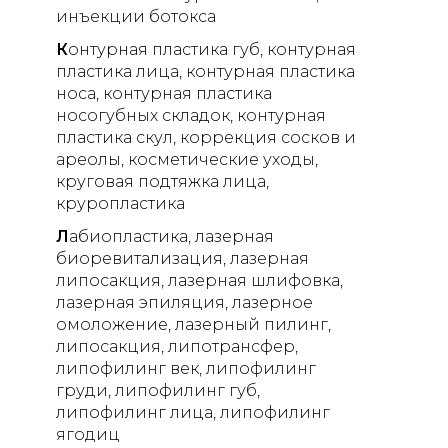
инъекции ботокса
К
онтурная пластика губ
контурная
пластика лица
контурная пластика
носа
контурная пластика
носогубных складок
контурная
пластика скул
коррекция сосков и
ареолы
косметические уходы
круговая подтяжка лица
круропластика
Л
абиопластика
лазерная
биоревитализация
лазерная
липосакция
лазерная шлифовка
лазерная эпиляция
лазерное
омоложение
лазерный пилинг
липосакция
липотрансфер
липофилинг век
липофилинг
груди
липофилинг губ
липофилинг лица
липофилинг
ягодиц