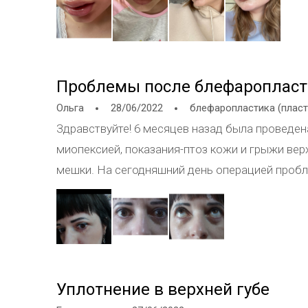
Проблемы после блефаропласт
Ольга
28/06/2022
блефаропластика (пласт
Здравствуйте! 6 месяцев назад была проведен
миопексией, показания-птоз кожи и грыжи вер
мешки. На сегодняшний день операцией пробл
реабилитации правое нижнее веко заживало д
ощущение тяги правого нижнего века, вижу, что
Имоферазу местно, массаж век. Прошел месяц
под кожей плотный валик , от как бы подшит о
щурюсь или моргаю видно, как этот жгутик то
Уплотнение в верхней губе
непонятных мне образований, их хорошо видно