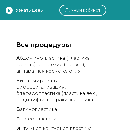
Узнать цены
Личный кабинет
Все процедуры
А
бдоминопластика (пластика
живота)
анестезия (наркоз)
аппаратная косметология
Б
иоармирование
биоревитализация
блефаропластика (пластика век)
бодилифтинг
брахиопластика
В
агинопластика
Г
лютеопластика
И
нтимная контурная пластика