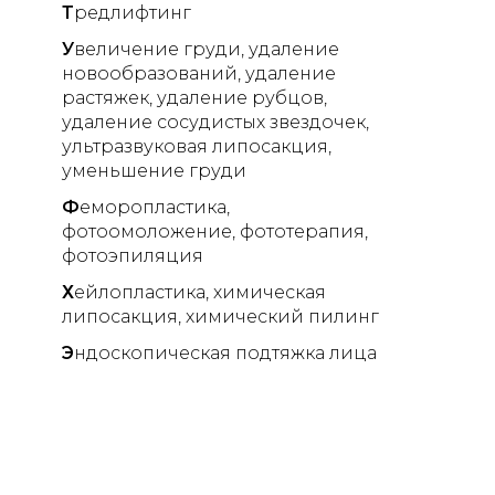
Т
редлифтинг
У
величение груди
удаление
новообразований
удаление
растяжек
удаление рубцов
удаление сосудистых звездочек
ультразвуковая липосакция
уменьшение груди
Ф
еморопластика
фотоомоложение
фототерапия
фотоэпиляция
Х
ейлопластика
химическая
липосакция
химический пилинг
Э
ндоскопическая подтяжка лица