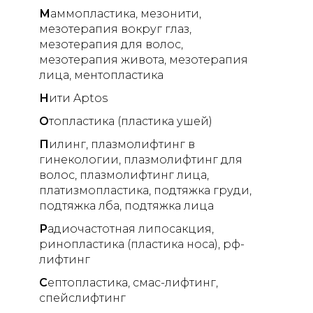
М
аммопластика
мезонити
мезотерапия вокруг глаз
мезотерапия для волос
мезотерапия живота
мезотерапия
лица
ментопластика
Н
ити Aptos
О
топластика (пластика ушей)
П
илинг
плазмолифтинг в
гинекологии
плазмолифтинг для
волос
плазмолифтинг лица
платизмопластика
подтяжка груди
подтяжка лба
подтяжка лица
Р
адиочастотная липосакция
ринопластика (пластика носа)
рф-
лифтинг
С
ептопластика
смас-лифтинг
спейслифтинг