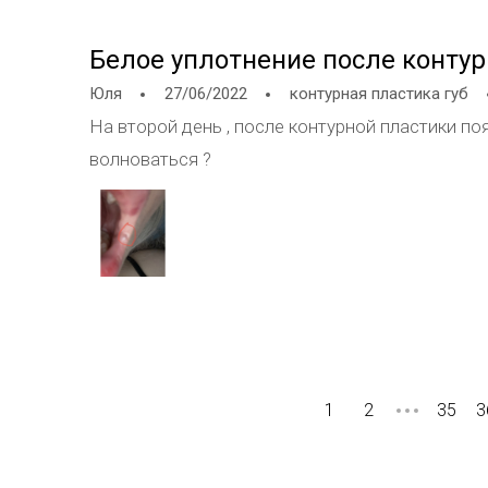
Белое уплотнение после конту
Юля
27/06/2022
контурная пластика губ
На второй день , после контурной пластики п
волноваться ?
1
2
35
3