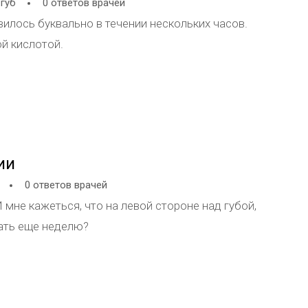
 губ
0 ответов врачей
тся и осядет к году после операции, глаз встанет на
вилось буквально в течении нескольких часов.
ь, что это подкожные рубцы и малярная жировая ткань,
й кислотой.
йте пожалуйста, есть ли какие-то послеоперационные
 пока все пройдет само, все-таки времени прошло
х мешков
ии
0 ответов врачей
мне кажеться, что на левой стороне над губой,
ать еще неделю?