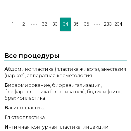
1
2
32
33
34
35
36
233
234
Все процедуры
А
бдоминопластика (пластика живота)
анестезия
(наркоз)
аппаратная косметология
Б
иоармирование
биоревитализация
блефаропластика (пластика век)
бодилифтинг
брахиопластика
В
агинопластика
Г
лютеопластика
И
нтимная контурная пластика
инъекции