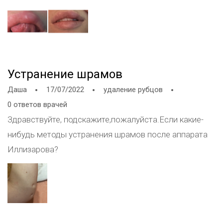
знаю что делать прошёл месяц как я делала губы и
ещё пятно появилось пигментное на губе, сегодня
уезжаю другую страну не знаю что делать 7 дней
норм ли будет. Так как вдруг будет шок ?
Устранение шрамов
Даша
17/07/2022
удаление рубцов
0 ответов врачей
Здравствуйте, подскажите,пожалуйста.Если какие-
нибудь методы устранения шрамов после аппарата
Иллизарова?