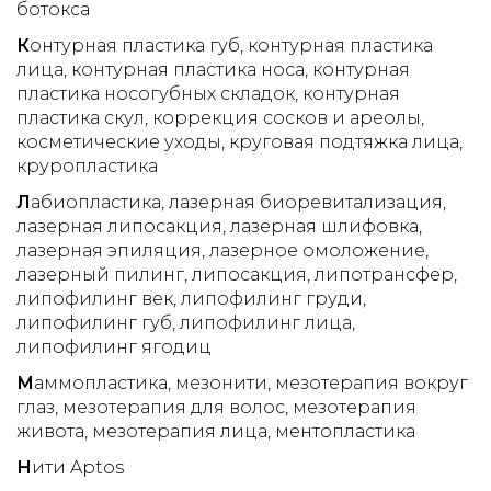
ботокса
К
онтурная пластика губ
контурная пластика
лица
контурная пластика носа
контурная
пластика носогубных складок
контурная
пластика скул
коррекция сосков и ареолы
косметические уходы
круговая подтяжка лица
круропластика
Л
абиопластика
лазерная биоревитализация
лазерная липосакция
лазерная шлифовка
лазерная эпиляция
лазерное омоложение
лазерный пилинг
липосакция
липотрансфер
липофилинг век
липофилинг груди
липофилинг губ
липофилинг лица
липофилинг ягодиц
М
аммопластика
мезонити
мезотерапия вокруг
глаз
мезотерапия для волос
мезотерапия
живота
мезотерапия лица
ментопластика
Н
ити Aptos