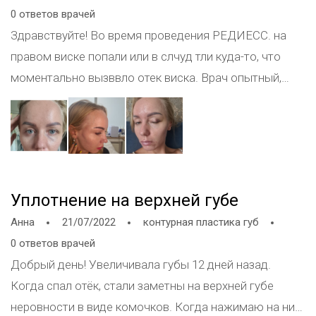
0 ответов врачей
Здравствуйте! Во время проведения РЕДИЕСС. на
правом виске попали или в слчуд тли куда-то, что
моментально вызввло отек виска. Врач опытный,
дерматолог, редиес уже делала. Сейчас было 1.5 мл
по скулам . Отек на фото. Через 2 дня отек сошел, но
мой глаз посинел, на глазу синяк, ыеко опухшее. и ,
что больше всего меня беспокоит - это синева и
припухшее (как вздутое)под глазом. На фото сразу
Уплотнение на верхней губе
после процедуры фото виска и 4 день после
Анна
21/07/2022
контурная пластика губ
процедуры фото глаза.
0 ответов врачей
Добрый день! Увеличивала губы 12 дней назад.
Когда спал отёк, стали заметны на верхней губе
неровности в виде комочков. Когда нажимаю на них,