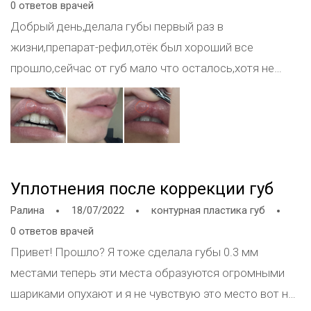
0 ответов врачей
Добрый день,делала губы первый раз в
жизни,препарат-рефил,отёк был хороший все
прошло,сейчас от губ мало что осталось,хотя не
прошло и пол года,но мои губы были довольно
тонкие,поэтому требуется повторный сеанс.
Заметила у себя на губах синий комочек,(раньше был
более заметен,сейчас как будто рассосался
немного)очень переживаю что это может быть,я
Уплотнения после коррекции губ
живу в другом городе от мастера и мне к нему не
Ралина
18/07/2022
контурная пластика губ
удаётся попасть,подскажите что это ?
0 ответов врачей
Привет! Прошло? Я тоже сделала губы 0.3 мм
местами теперь эти места образуются огромными
шариками опухают и я не чувствую это место вот не