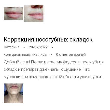
чувствую уплотнение и боль. С нижней губой
проблем и боевых ощущений нет. Стоит ли с этим
что-то делать и что это может быть?
Коррекция носогубных складок
Катерина
20/07/2022
контурная пластика лица
0 ответов врачей
Добрый день! После введения фидера в носогубные
складки- препарат джениаль , ощущение , что
мурашки или заморозка в этой области уже спустя
три недели , отеков не было, только небольшой
синячок с одной стороны. По ощущениям это норма?
Пройдёт ли это ощущение? Хочу сходить на узи,
посмотреть, что такое, очень переживаю . Колола