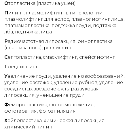
О
топластика (пластика ушей)
П
илинг
плазмолифтинг в гинекологии
плазмолифтинг для волос
плазмолифтинг лица
платизмопластика
подтяжка груди
подтяжка
лба
подтяжка лица
Р
адиочастотная липосакция
ринопластика
(пластика носа)
рф-лифтинг
С
ептопластика
смас-лифтинг
спейслифтинг
Т
редлифтинг
У
величение груди
удаление новообразований
удаление растяжек
удаление рубцов
удаление
сосудистых звездочек
ультразвуковая
липосакция
уменьшение груди
Ф
еморопластика
фотоомоложение
фототерапия
фотоэпиляция
Х
ейлопластика
химическая липосакция
химический пилинг