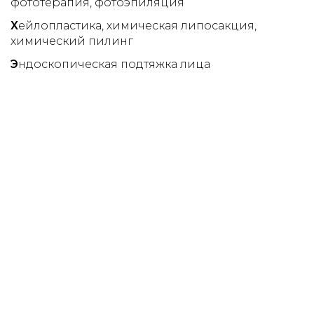
фототерапия
фотоэпиляция
Х
ейлопластика
химическая липосакция
химический пилинг
Э
ндоскопическая подтяжка лица