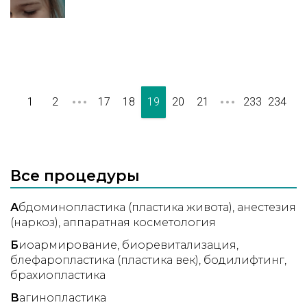
аппаратов? На фото ожог потом он побелел сначала
было одно уплотнение, потом разбилось на много
мелких шариков.Шарики ушли вместе с жиром.
1
2
17
18
19
20
21
233
234
Все процедуры
А
бдоминопластика (пластика живота)
анестезия
(наркоз)
аппаратная косметология
Б
иоармирование
биоревитализация
блефаропластика (пластика век)
бодилифтинг
брахиопластика
В
агинопластика