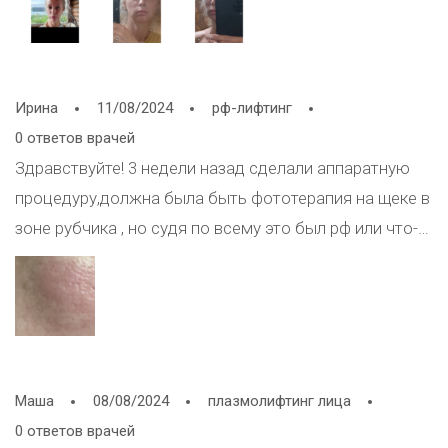
знаю.Маляр притянул воду,если
притягивает,значит,гель ещё остался?Я уже
нащупала себе,не могу понять...Первое фото до
Ирина
11/08/2024
рф-лифтинг
лангидазы,последние-что осталось,валик и маляр
0 ответов врачей
Здравствуйте! 3 недели назад сделали аппаратную
процедуру,должна была быть фототерапия на щеке в
зоне рубчика , но судя по всему это был рф или что-
то типо того. Что именно это было косметолог
теперь не признается. В результате ушел объем со
скулы под скулой вообще нет жира и мышца странно
сжимается, было уплотнение, но без увеличения
тканей, а наоборот, еще было покраснение, как
Маша
08/08/2024
плазмолифтинг лица
внутренний ожог, в результате средний медиальный
0 ответов врачей
жировой пакет как будто сжался и натянулся под