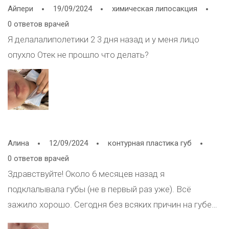
Айпери
19/09/2024
химическая липосакция
утверждает , что это отек . Сразу скажу, у меня
0 ответов врачей
никогда не было малярных мешков , даже не знала
Я делалалиполетики 2 3 дня назад и у меня лицо
об их существовании . Прилет ли лицо в норму ?
опухло Отек не прошло что делать?
Издалека это выглядит , как будто я сильно пила и у
меня есть малярные мешки . Разве отек не должен
пройти через неделю ? Первая фотография -сейчас ,
вторая фотография это 8 дней . Произошла ли
деформация тканей навсегда ? Благодарю за
ответы!!!
Алина
12/09/2024
контурная пластика губ
0 ответов врачей
Здравствуйте! Около 6 месяцев назад я
подклалывала губы (не в первый раз уже). Всё
зажило хорошо. Сегодня без всяких причин на губе
появились то ли синячки, то ли темные пятнышки.