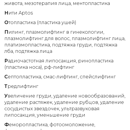
живота
мезотерапия лица
ментопластика
Н
ити Aptos
О
топластика (пластика ушей)
П
илинг
плазмолифтинг в гинекологии
плазмолифтинг для волос
плазмолифтинг лица
платизмопластика
подтяжка груди
подтяжка
лба
подтяжка лица
Р
адиочастотная липосакция
ринопластика
(пластика носа)
рф-лифтинг
С
ептопластика
смас-лифтинг
спейслифтинг
Т
редлифтинг
У
величение груди
удаление новообразований
удаление растяжек
удаление рубцов
удаление
сосудистых звездочек
ультразвуковая
липосакция
уменьшение груди
Ф
еморопластика
фотоомоложение