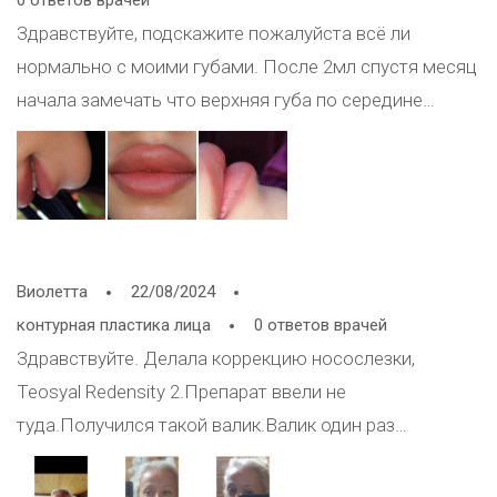
0 ответов врачей
Здравствуйте, подскажите пожалуйста всё ли
нормально с моими губами. После 2мл спустя месяц
начала замечать что верхняя губа по середине
выпирает , должно ли так быть, и стоит ли удалять
филлер?
Виолетта
22/08/2024
контурная пластика лица
0 ответов врачей
Здравствуйте. Делала коррекцию носослезки,
Teosyal Redensity 2.Препарат ввели не
туда.Получился такой валик.Валик один раз
рассасывали лонгидазой,в микро
дозах,разбавленную.Извините,терминов не