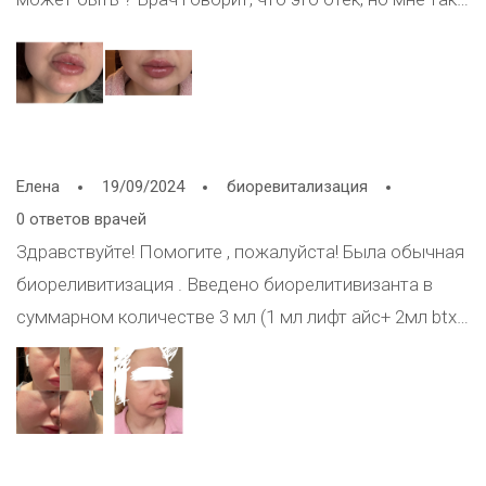
не кажется.
Елена
19/09/2024
биоревитализация
0 ответов врачей
Здравствуйте! Помогите , пожалуйста! Была обычная
биореливитизация . Введено биорелитивизанта в
суммарном количестве 3 мл (1 мл лифт айс+ 2мл btx
бустер) . Лифт айс уже делала полгода назад и было
всё прекрасно . . Бустер был первый раз. Бустер
ввели на лицо и шею . Бустер дал сильнейший отек .
Уже прошло 24 дня и сейчас у меня есть вот такие
последствия на лице. Медицинский центр