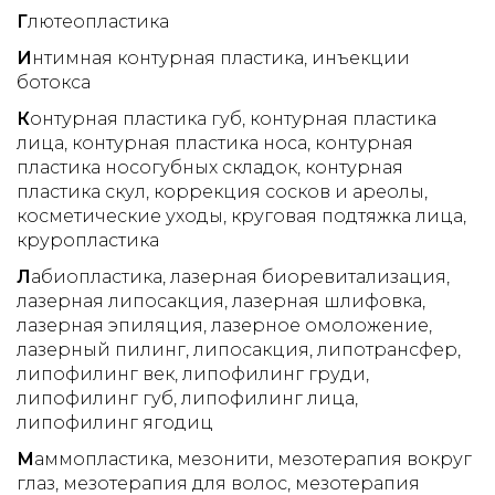
Г
лютеопластика
И
нтимная контурная пластика
инъекции
ботокса
К
онтурная пластика губ
контурная пластика
лица
контурная пластика носа
контурная
пластика носогубных складок
контурная
пластика скул
коррекция сосков и ареолы
косметические уходы
круговая подтяжка лица
круропластика
Л
абиопластика
лазерная биоревитализация
лазерная липосакция
лазерная шлифовка
лазерная эпиляция
лазерное омоложение
лазерный пилинг
липосакция
липотрансфер
липофилинг век
липофилинг груди
липофилинг губ
липофилинг лица
липофилинг ягодиц
М
аммопластика
мезонити
мезотерапия вокруг
глаз
мезотерапия для волос
мезотерапия