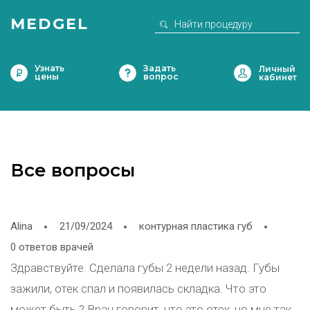
MEDGEL
Узнать
Задать
цены
вопрос
Все вопросы
Alina
21/09/2024
контурная пластика губ
0 ответов врачей
Здравствуйте. Сделала губы 2 недели назад. Губы
зажили, отек спал и появилась складка. Что это
может быть ? Врач говорит, что это отек, но мне так