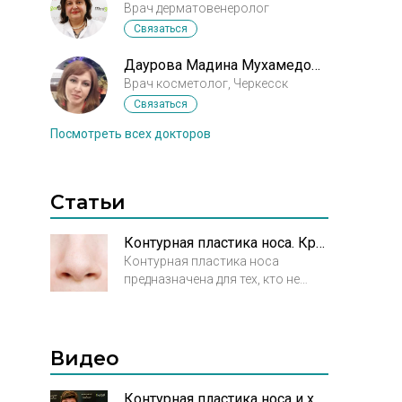
Врач дерматовенеролог
Связаться
Даурова Мадина Мухамедовна
Врач косметолог, Черкесск
Связаться
Посмотреть всех докторов
Статьи
Контурная пластика носа. Красиво. Безопасно. Обратимо
Контурная пластика носа
предназначена для тех, кто не
готов к полноценному
хирургическому вмешательству,
но в то же время желает внести
изменения в свою внешность.
Видео
Форма носа определяет черты
лица: крупный нос при мелких
Контурная пластика носа и хирургическая коррекция. Атаманов В.В., пластический хирург