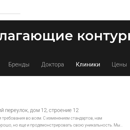
лагающие контур
Бренды
Доктора
Клиники
Цены
 переулок, дом 12, строение 12
 требования во всем. С изменением стандартов, нам
орошо, но еще и продемонстрировать свою уникальность. Мы