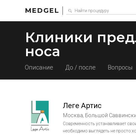
MEDGEL
Клиники пред
носа
Описание
До / после
Вопросы
Леге Артис
Москва, Большой Саввинский
Современность устанавливает свои
необходимо выглядеть не просто х