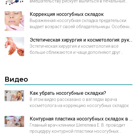
вмешательству рискует вылиться в печальные
последствия. Хорошо, если врач проницателен и
вовремя распознал, что скрывает пациент. Но
Коррекция носогубных складок
что бывает, если врач полностью положился на
Выраженная носогубная складка предательски
слова пациента? Тогда последствия контурной
выдает возраст своей обладательницы. Особенно
пластики могут быть плачевными и даже
при крупно-морщинистом типе старения залом в
трагическими.
этой зоне становится явно выраженным и портит
Эстетическая хирургия и косметология: рука об руку
женщинам настроение. Какие способы коррекции
Эстетическая хирургия и косметология всё
носогубных складок предлагает нам сегодня
больше сближаются и чаще дополняют друг
эстетическая медицина, какие из них наиболее
друга. Малоинвазивные методики в хирургии и,
эффективны, и каких результатов стоит ожидать?
напротив, появление более серьезных по
вмешательству процедур в косметологии
является современной тенденцией. Одного
Видео
оперативного вмешательства зачастую
недостаточно для идеального результата.
Как убрать носогубные складки?
В этом видео рассказано о взглядах врача
косметолога на коррекцию носогубных складок
Контурная пластика носогубных складок в Брюсов клиник
Главный врач клиники Шепелева Е. В. проводит
процедуру контурной пластики носогубных