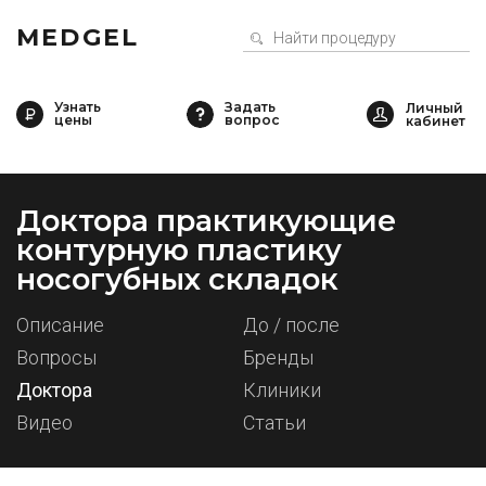
MEDGEL
Узнать
Задать
цены
вопрос
Доктора практикующие
контурную пластику
носогубных складок
Описание
До / после
Вопросы
Бренды
Доктора
Клиники
Видео
Статьи