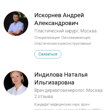
Искорнев Андрей
Александрович
Пластический хирург, Москва
Специализация: Омолаживающие,
пластические и реконструктивные
операции лица и шеи (омолаживающие
Связаться
операции средней зоны лица), лазерная
хирургия, липофилинг, контурная пластика,
пластика рубцов. Образование:
Российский Государственный
Индилова Наталья
Медицинский Университет им. Пирогова,
Ильгизаровна
лечебное дело. Российский Научный Центр
Врач дерматовенеролог, Москва
Хирургии им. Петровского, ординатура в
2 отзыва
отделении «Пластической,
реконструктивной и микрохирургии
Кандидат медицинских наук, врач-
хирургии» под руководством. Академика,