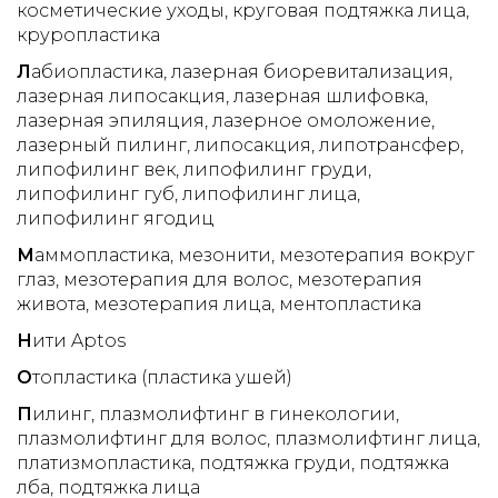
методик: Контурная пластика (Ботокс,
косметические уходы
круговая подтяжка лица
проблемам дерматологии и
Диспорт, Рестилайн, Перлайн, Суржидерм,
круропластика
дерматокосметологии (Международный
Ювидерм). Биоревитализация,
Л
абиопластика
лазерная биоревитализация
симпозиум по эстетической медицине
мезотерапия. Аппаратная косметология
лазерная липосакция
лазерная шлифовка
(г.Москва), Международный конгресс по
(термолифтинг, фракционный
лазерная эпиляция
лазерное омоложение
прикладной эстетике (г.Москва),
фототермолиз, фотоомоложение,
лазерный пилинг
липосакция
липотрансфер
Международный обучающий курс-тренинг
фототерапия сосудов и пигментных пятен,
липофилинг век
липофилинг груди
для косметологов по нехирургическим
лазерная шлифовка кожи, лазерная и
липофилинг губ
липофилинг лица
методам омоложения (г.Санкт-Петербург),
фотоэпиляция, лазерное удаление
липофилинг ягодиц
Международный Форум Медицины и
новообразований). Различные виды
М
аммопластика
мезонити
мезотерапия вокруг
Красоты (г.Москва), Конгресс по
химических пилингов. Процедуры по уходу
глаз
мезотерапия для волос
мезотерапия
косметологии и эстетической медицине
залицом.
живота
мезотерапия лица
ментопластика
«Невские берега» (г.санкт-Петербург)).
Н
ити Aptos
Имеет 48 публикаций в ведущих журналах
России, посвященных актуальным
О
топластика (пластика ушей)
проблемам дерматологии и
П
илинг
плазмолифтинг в гинекологии
дерматокосметологии. Регулярно
плазмолифтинг для волос
плазмолифтинг лица
печатается в специализированных
платизмопластика
подтяжка груди
подтяжка
журналах по дерматокосметологии
лба
подтяжка лица