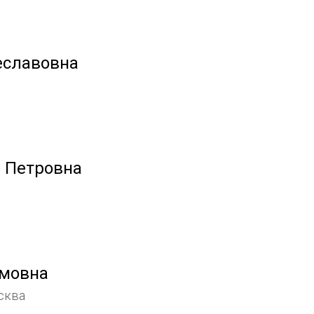
еславовна
 Петровна
имовна
сква