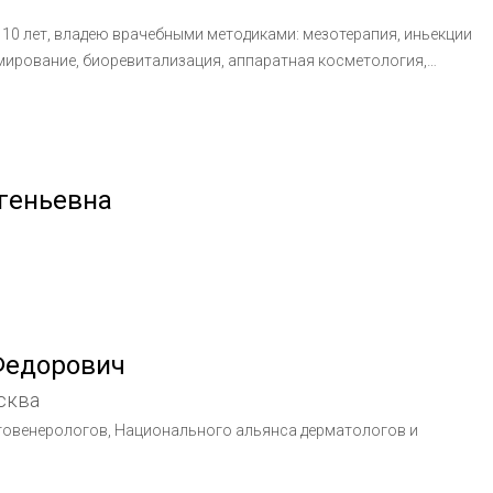
10 лет, владею врачебными методиками: мезотерапия, иньекции
рмирование, биоревитализация, аппаратная косметология,
ение, косметические уходы. Регулярно посещаю
ы и семинары повышения квалификации.
геньевна
Федорович
сква
товенерологов, Национального альянса дерматологов и