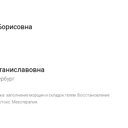
Борисовна
таниславовна
ербург
ика: заполнение морщин и складок гелем. Восстановление
ма щек, скул. Увеличение губ. Ботокс. Мезотерапия.