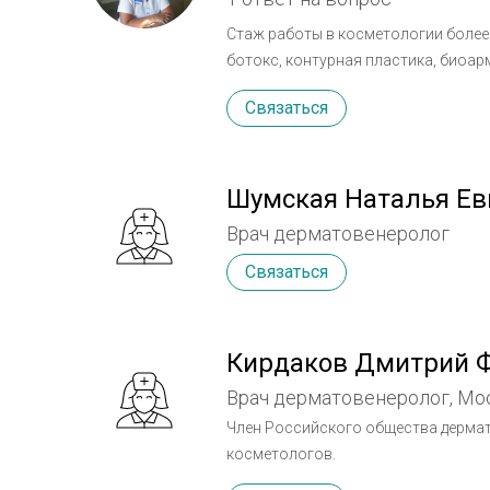
Стаж работы в косметологии более 
ботокс, контурная пластика, биоа
фототерапия, фракционное омолож
Связаться
профессиональные выставки, курс
Шумская Наталья Ев
Врач дерматовенеролог
Связаться
Кирдаков Дмитрий 
Врач дерматовенеролог, Мо
Член Российского общества дерма
косметологов.