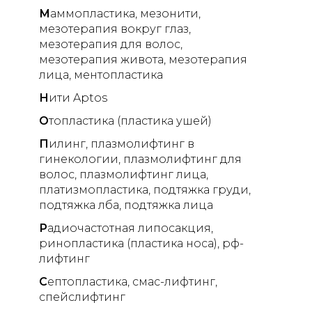
М
аммопластика
мезонити
мезотерапия вокруг глаз
мезотерапия для волос
мезотерапия живота
мезотерапия
лица
ментопластика
Н
ити Aptos
О
топластика (пластика ушей)
П
илинг
плазмолифтинг в
гинекологии
плазмолифтинг для
волос
плазмолифтинг лица
платизмопластика
подтяжка груди
подтяжка лба
подтяжка лица
Р
адиочастотная липосакция
ринопластика (пластика носа)
рф-
лифтинг
С
ептопластика
смас-лифтинг
спейслифтинг