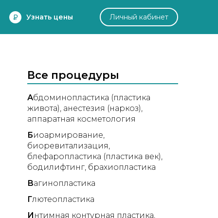
Узнать цены
Личный кабинет
Все процедуры
А
бдоминопластика (пластика
живота)
анестезия (наркоз)
аппаратная косметология
Б
иоармирование
биоревитализация
блефаропластика (пластика век)
бодилифтинг
брахиопластика
В
агинопластика
Г
лютеопластика
И
нтимная контурная пластика