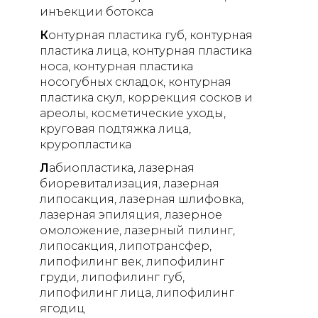
инъекции ботокса
К
онтурная пластика губ
контурная
пластика лица
контурная пластика
носа
контурная пластика
носогубных складок
контурная
пластика скул
коррекция сосков и
ареолы
косметические уходы
круговая подтяжка лица
круропластика
Л
абиопластика
лазерная
биоревитализация
лазерная
липосакция
лазерная шлифовка
лазерная эпиляция
лазерное
омоложение
лазерный пилинг
липосакция
липотрансфер
липофилинг век
липофилинг
груди
липофилинг губ
липофилинг лица
липофилинг
ягодиц