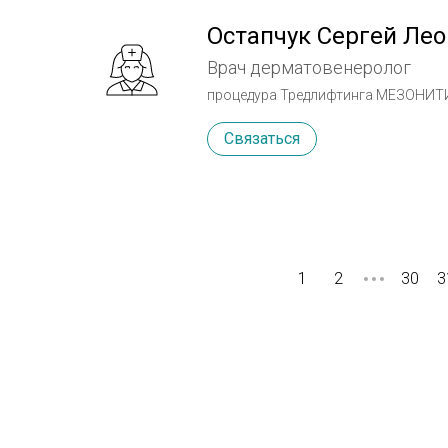
Остапчук Сергей Ле
Врач дерматовенеролог
процедура Тредлифтинга МЕЗОНИТИ Le
Связаться
1
2
30
3