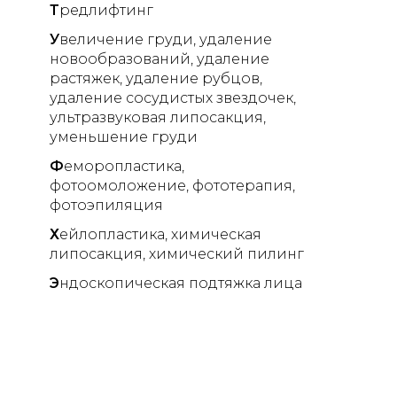
Т
редлифтинг
У
величение груди
удаление
новообразований
удаление
растяжек
удаление рубцов
удаление сосудистых звездочек
ультразвуковая липосакция
уменьшение груди
Ф
еморопластика
фотоомоложение
фототерапия
фотоэпиляция
Х
ейлопластика
химическая
липосакция
химический пилинг
Э
ндоскопическая подтяжка лица