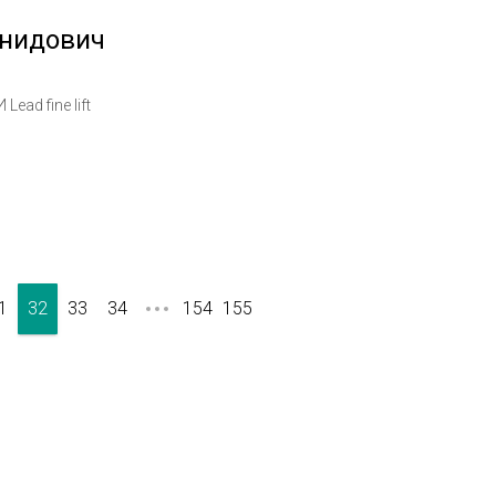
онидович
ad fine lift
1
32
33
34
154
155