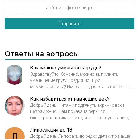
Добавить фото / видео
Отправить
Ответы на вопросы
Как можно уменьшить грудь?
Здравствуйте! Конечно, можно выполнить
уменьшение груди ( редукционную
маммопластику)! Импланты для этого не нужны!
Послеоперационный рубец будет в виде
Как избавиться от нависших век?
перевернутой буквы Т. Стоимость данной
операции в майе клинике ------р. Данная сумма
Добрый день! Нитями подтянуть верхние веки
включает наркоз и сутки нахождения в
невозможно. Вам показана верхняя
стационаре. Звоните, пишите для записи на
блефаропластика. Приходите на консультацию,
бесплатную консультацию.
обсудим все нюансы и послеоперационный
Липосакция до 18
период. По поводу нижних век по данному фото
Л
определенный ответ дать не могу. С уважением,
Добрый день! Липосакцию редко делают раньше