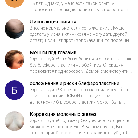
Георгий Робертович Абовян.
18 лет. Однако, у меня есть такой опыт . Я
проводил липосакцию пациентам в возрасте 16 и
17 лет. Разумеется, это было с согласия
Липосакция живота
родителей. Имели место так же и медицинские
показания. До 16 лет выполнение липосакции
Вполне нормально, если есть желание. Лучше
считаю неправильным.
сделать у меня в клинике (я не могу дать другой
ответ). Если нет противопоказаний, то побочных
эфектов быть не должно. Восстановление идет
Мешки под глазами
около месяца. В компрессионном белье нужно
будет ходить 4 недели.
Здравствуйте! Чтобы избавиться от данных грыж,
без блефаропластики не обойтись. Операция
проводится под наркозом. Домой сможете уйти в
тот же день. Несколько дней будут синяки и отеки
осложнения и риски блефаропластики
под глазами. Стоимость операции 55000р.
Б
Остальные подробности при осмотре. приходите!
Здравствуйте! Конечно, осложнения могут быть
при выполнении ЛЮБОЙ операции! При
выполнении бллефаропластики может быть,
например, ретробульбарная гематома, ведущая к
Коррекция молочных желёз
слепоте. Я, обычно, рассказываю своим
пациентам. Как предотвратить? Главное,
Здравствуйте! Подтяжку без увеличения сделать
выполнять все правильно и по протоколу. Я уже
можно. Но я не советую. В Вашем случае, Вы
не говорю, что будущему хирургу надо хорошо
только приобретёте не очень красивые рубцы! Я