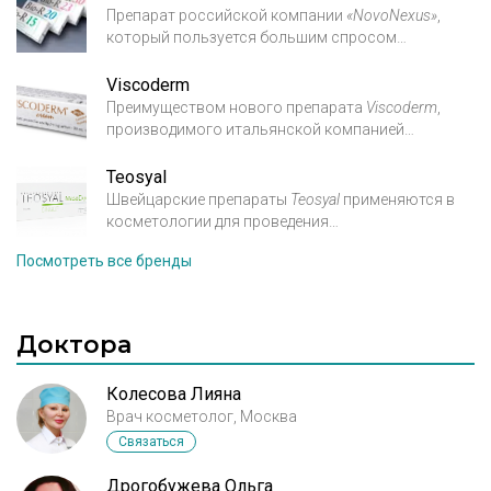
Препарат российской компании
«Novo­Nexus»
,
который пользуется большим спросом
на
российском рынке благодаря своему
Viscoderm
высокому качеству и относительно низкой цене
Преимуществом нового препарата
Viscoderm
,
по
сравнению со своими зарубежными
производимого итальянской компанией
аналогами.
IBSA,
является его высокая переносимость и
Teosyal
минимальный риск побочных эффектов, в том
Швейцарские препараты
Teosyal
применяются в
числе
и аллергических реакций.
косметологии для проведения
процедур
контурной пластики и
Посмотреть все бренды
биоревитализации. Исключительная чистота
гелей
Теосиаль
ограничивает действие свободных
радикалов, которые являются основной
Доктора
причиной
распада гиалуроновой кислоты.
Колесова Лияна
Врач косметолог, Москва
Связаться
Дрогобужева Ольга