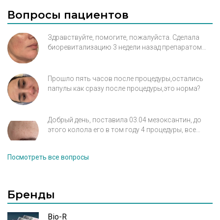
Вопросы пациентов
Здравствуйте, помогите, пожалуйста. Сделала
биоревитализацию 3 недели назад препаратом
Meso-Wharton. Никак не проходит аллергия на
анестетик (фото прилагаю). Пила на следующий
день после процедуры цетрин 2 дня, мажу крем-
Прошло пять часов после процедуры,остались
бепантен, но улучшений нет. Спасибо.
папулы как сразу после процедуры,это норма?
Добрый день, поставила 03.04 мезоксантин, до
этого колола его в том году 4 процедуры, все
было хорошо. Сейчас возобновляю курс. На лбу в
этот раз появилось как будто небольшое
Посмотреть все вопросы
раздражение и оттек, не болит, не пульсирует. Но
признак воспаления есть, только в одном месте.
Подскажите что это может быть?
Бренды
Bio-R