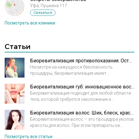
Уфа, Пушкина 117
Связаться
Посмотреть все клиники
Статьи
Биоревитализация противопоказания. Осторожность не повредит
Несмотря на кажущуюся безопасность
процедуры, биоревитализация имеет
противопоказания, к которым необходимо
отнестись с должной серьезностью.
Биоревитализация губ: инновационное восстановление
Противопоказания к биоревитализации принято
Биоревитализация подходит для любой области
делить на локальные, то есть существующие в
тела, которой требуется омоложение и
зоне обработки, и общие, при которых проведение
восстановление. Чаще всего эта процедура
процедуры не рекомендуется или запрещено.
проводится на лице, как наиболее подверженном
Биоревитализация волос. Шик, блеск, красота!
старению. Самой уязвимой для старения зоной
Биоревитализация волос – это процедура уколов
лица являются губы. Их поверхность покрыта
красоты для волос. При этом препараты на
очень тонкой кожей, которая быстрее всего
основе гиалуроновой кислоты вводятся в
Посмотреть все статьи
увядает, теряет упругость и влагу.
волосистую часть головы для восстановления