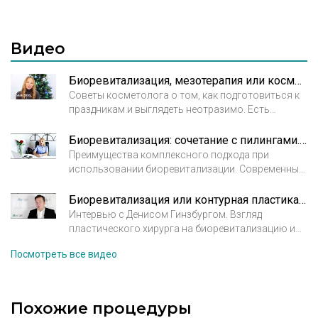
обменных процессов в коже. Гиалуроновая
кислота играет важную роль в увлажнении кожи,
в процессе формирования волосяных луковиц и
Видео
кератина – протеина, основного компонента
волоса, который отвечает за его структуру.
Биоревитализация, мезотерапия или косметический уход за день до праздника?
Советы косметолога о том, как подготовиться к
праздникам и выглядеть неотразимо. Есть
мероприятия, перед которыми не стоит делать
инъекции красоты
Биоревитализация: сочетание с пилингами. Полина Григорова-Рудыковская, врач косметолог.
Преимущества комплексного подхода при
использовании биоревитализации. Современные
препараты и их сочетания. Полина Григорова-
Рудыковская, врач косметолог. Клиника Мелисса
Биоревитализация или контурная пластика. Пластический хирург Гинзбург Денис
Интервью с Денисом Гинзбургом. Взгляд
пластического хирурга на биоревитализацию и
контурную пластику.
Посмотреть все видео
Похожие процедуры