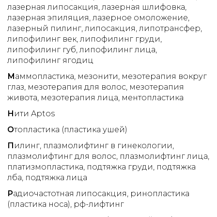
лазерная липосакция
лазерная шлифовка
лазерная эпиляция
лазерное омоложение
лазерный пилинг
липосакция
липотрансфер
липофилинг век
липофилинг груди
липофилинг губ
липофилинг лица
липофилинг ягодиц
М
аммопластика
мезонити
мезотерапия вокруг
глаз
мезотерапия для волос
мезотерапия
живота
мезотерапия лица
ментопластика
Н
ити Aptos
О
топластика (пластика ушей)
П
илинг
плазмолифтинг в гинекологии
плазмолифтинг для волос
плазмолифтинг лица
платизмопластика
подтяжка груди
подтяжка
лба
подтяжка лица
Р
адиочастотная липосакция
ринопластика
(пластика носа)
рф-лифтинг