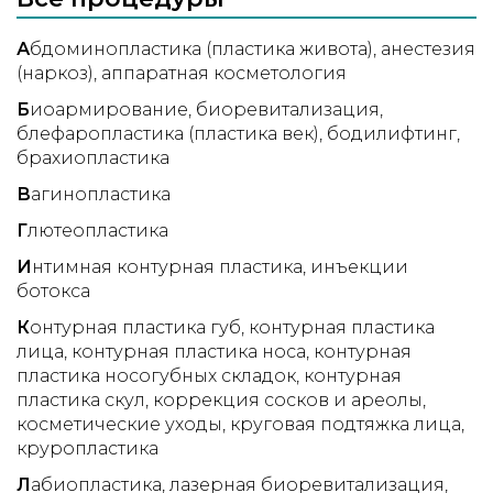
А
бдоминопластика (пластика живота)
анестезия
(наркоз)
аппаратная косметология
Б
иоармирование
биоревитализация
блефаропластика (пластика век)
бодилифтинг
брахиопластика
В
агинопластика
Г
лютеопластика
И
нтимная контурная пластика
инъекции
ботокса
К
онтурная пластика губ
контурная пластика
лица
контурная пластика носа
контурная
пластика носогубных складок
контурная
пластика скул
коррекция сосков и ареолы
косметические уходы
круговая подтяжка лица
круропластика
Л
абиопластика
лазерная биоревитализация