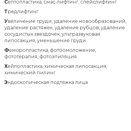
С
ептопластика
смас-лифтинг
спейслифтинг
Т
редлифтинг
У
величение груди
удаление новообразований
удаление растяжек
удаление рубцов
удаление
сосудистых звездочек
ультразвуковая
липосакция
уменьшение груди
Ф
еморопластика
фотоомоложение
фототерапия
фотоэпиляция
Х
ейлопластика
химическая липосакция
химический пилинг
Э
ндоскопическая подтяжка лица