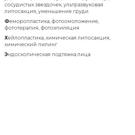
сосудистых звездочек
ультразвуковая
липосакция
уменьшение груди
Ф
еморопластика
фотоомоложение
фототерапия
фотоэпиляция
Х
ейлопластика
химическая липосакция
химический пилинг
Э
ндоскопическая подтяжка лица