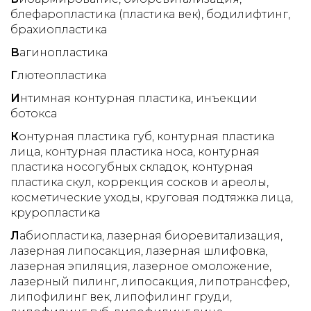
блефаропластика (пластика век)
бодилифтинг
брахиопластика
В
агинопластика
Г
лютеопластика
И
нтимная контурная пластика
инъекции
ботокса
К
онтурная пластика губ
контурная пластика
лица
контурная пластика носа
контурная
пластика носогубных складок
контурная
пластика скул
коррекция сосков и ареолы
косметические уходы
круговая подтяжка лица
круропластика
Л
абиопластика
лазерная биоревитализация
лазерная липосакция
лазерная шлифовка
лазерная эпиляция
лазерное омоложение
лазерный пилинг
липосакция
липотрансфер
липофилинг век
липофилинг груди