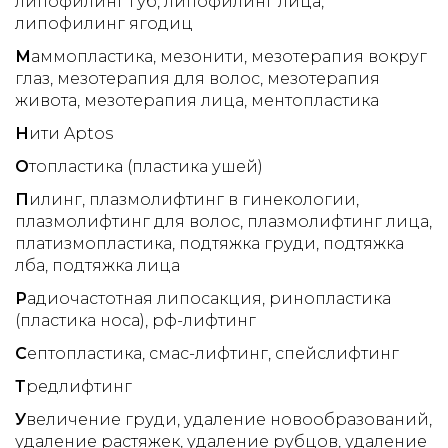
липофилинг губ
липофилинг лица
липофилинг ягодиц
М
аммопластика
мезонити
мезотерапия вокруг
глаз
мезотерапия для волос
мезотерапия
живота
мезотерапия лица
ментопластика
Н
ити Aptos
О
топластика (пластика ушей)
П
илинг
плазмолифтинг в гинекологии
плазмолифтинг для волос
плазмолифтинг лица
платизмопластика
подтяжка груди
подтяжка
лба
подтяжка лица
Р
адиочастотная липосакция
ринопластика
(пластика носа)
рф-лифтинг
С
ептопластика
смас-лифтинг
спейслифтинг
Т
редлифтинг
У
величение груди
удаление новообразований
удаление растяжек
удаление рубцов
удаление