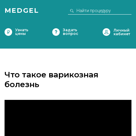
MEDGEL
Узнать
Задать
цены
вопрос
Что такое варикозная
болезнь