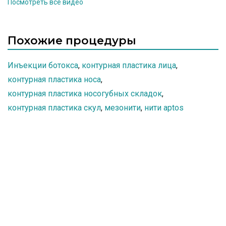
Посмотреть все видео
должен быть максимально тщательным и
продуманным – от действий специалиста зависят
ваш внешний вид и состояние здоровья. Врач
косметолог Арбекова Ольга Александровна.
Похожие процедуры
Инъекции ботокса
,
контурная пластика лица
,
контурная пластика носа
,
контурная пластика носогубных складок
,
контурная пластика скул
,
мезонити
,
нити aptos