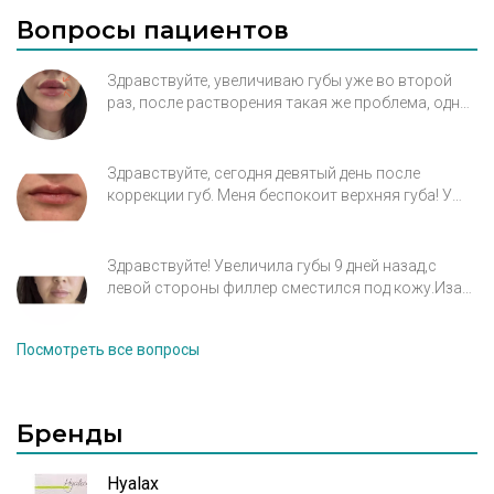
Вопросы пациентов
Косметология» на ул. Космонавта
Волкова.
Здравствуйте, увеличиваю губы уже во второй
раз, после растворения такая же проблема, одна
часть губы вроде бы нормальная а вторая очень
сильно западает с слизистую. Косметолог не
знает что с этим делать и как это выравнивать.
Здравствуйте, сегодня девятый день после
коррекции губ. Меня беспокоит верхняя губа! У
меня посередине рубец. Косметолог говорит что
это анатомическая проблема, очень активная
верхняя губа и нужно колоть ботокс. Что
Здравствуйте! Увеличила губы 9 дней назад,с
посоветуете? Прикрепила фото сверху и анфас.
левой стороны филлер сместился под кожу.Иза
этого губы стали выглядеть утиными хотелось бы
узнать это временно отек или действительно
Посмотреть все вопросы
произошло смещение филлера,чувствую слабый
дискомфорт губ чешется чуть чуть жет
Бренды
Hyalax