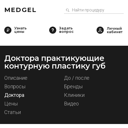
MEDGEL
Узнать
Задать
цены
вопрос
Доктора практикующие
контурную пластику губ
Описание
До / после
Вопросы
Бренды
Доктора
Клиники
Цены
Видео
Статьи