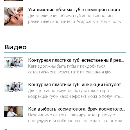
эпителии. Присутствует также в биологических
сечения» Леонардо да Винчи. Не только линии
жидкостях, например, слюне и суставной
лица сами по себе, но и форма губ, их размер и
Увеличение объема губ с помощью нового наполнителя (агарозного геля)
жидкости. Участвует в делении клеток и
соотношение между ними имеют решающее
Для увеличения объема губ использовались
процессах их перемещения, что невероятно
значение для гармонии черт лица. Коррекция губ
различные наполнители. Агарозный гель – новый
важно для заживления ран и повреждений
филлерами в исполнении косметолога высокой
рассасывающийся наполнитель,
кожного покрова.
квалификации превращает невзрачные губы в
предназначенный для коррекции мягких тканей и
соблазнительные медовые уста.
губ.
Видео
Контурная пластика губ: естественный результат. Полина Григорова-Рудыковская, врач косметолог.
Какие должны быть губы и как добиться
естественного результата и показания для
коррекции. Полина Григорова-Рудыковская, врач
косметолог. Клиника Мелисса
Контурная пластика губ: инъекции ботулотоксина. Полина Григорова-Рудыковская, врач косметолог.
Для чего используется ботулотоксин при
коррекции губ и какой эффект можно получить.
Полина Григорова-Рудыковская, врач
косметолог. Клиника Мелисса.
Как выбрать косметолога. Врач косметолог Арбекова Ольга Александровна
Независимо от того, планируете вы разовую
процедуру или собираетесь посещать салон или
клинику регулярно, подход к выбору косметолога