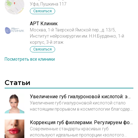
Уфа, Пушкина 117
Связаться
АРТ Клиник
Москва, 1-й Тверской Ямской пер., д. 13/5,
Институт нейрохирургии им. Н.Н.Бурденко, 1-й
корпус, 3-й этаж
Связаться
Посмотреть все клиники
Статьи
Увеличение губ гиалуроновой кислотой: эффективность и безопасность
Увеличение губ гиалуроновой кислотой стало
настоящим прорывом в косметологии благодаря
удивительным свойствам этого продукта.
Гиалуроновая кислота - это натуральный
Коррекция губ филлерами. Регулируем форму и объем
увлажнитель. Она содержится в организме
Современные стандарты красивых губ
человека в соединительной, нервной тканях и
используют идеальные пропорции «золотого