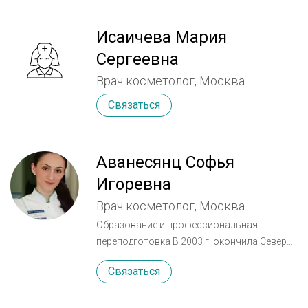
Исаичева Мария
Сергеевна
Врач косметолог, Москва
Связаться
Аванесянц Софья
Игоревна
Врач косметолог, Москва
Образование и профессиональная
переподготовка В 2003 г. окончила Северо-
Осетинскую Государственную
Связаться
медицинскую академию по специальности
«Лечебное дело». В 2005 г. окончила
клиническую ординатуру по