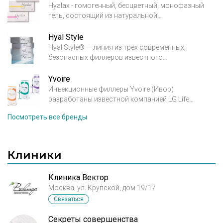
Hyalax - гомогенный, бесцветный, монофазный
гель, состоящий из натуральной
высокоочищенной гиалуроновой кислоты
неживотного происхождения, получаемой при
Hyal Style
бактериальной ферментации Streptococcus Equi.
Hyal Style® — линия из трех современных,
безопасных филлеров известного
фармацевтического концерна (Croma, GBH,
Австрия) на основе натуральной
Yvoire
высокоочищенной гиалуроновой кислоты
Инъекционные филлеры Yvoire (Ивор)
неживотного происхождения. Благодаря
разработаны известной компанией LG Life
предельно низкой концентрации в продуктах
Sciences, которая входит во всемирно известную
Посмотреть все бренды
сшивающего агента BDDE семейство филлеров
технологическую корпорацию LG и
Hyal Style® является одним из самых безопасных
специализируется на медико-биологических и
на рынке препаратов для контурной пластики.
фармацевтических исследованиях. В
производстве филлера YVOIRE используется
Клиники
HESH технологии, запатентованная компанией
LGLS.
Клиника Вектор
Москва, ул. Крупской, дом 19/17
Связаться
Секреты совершенства