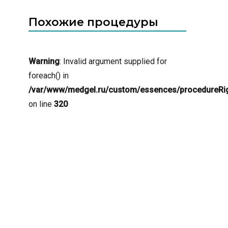
гормональные и возрастные
мастопексии.
изменения в организме.
Похожие процедуры
Warning
: Invalid argument supplied for
foreach() in
/var/www/medgel.ru/custom/essences/procedureRig
on line
320