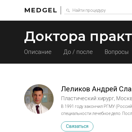
MEDGEL
Доктора прак
Описание
До / после
Вопросы
Леликов Андрей Сл
Пластический хирург, Моск
В 1991 году закончил РГМУ (Росси
специальности лечебное дело. Пос
Президента РФ по специальности хи
Связаться
УД Президента РФ. В 1996 г. стал 