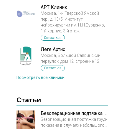
проблема связана с
гормональными перепадами в
АРТ Клиник
юном возрасте (в анамнезе
Москва, 1-й Тверской Ямской
увеличенная щитовидная железа,
пер., д. 13/5, Институт
которую лечили мощными
нейрохирургии им. Н.Н.Бурденко,
гормонсодержащими
1-й корпус, 3-й этаж
препаратами, от которых имела
Связаться
место прибавка в весе с
последующим похудением). И
Леге Артис
поскольку визуально моя грудь
Москва, Большой Саввинский
мне не нравится, я хотела бы ее
переулок, дом 12, строение 12
подтянуть (без увеличения),
Связаться
ореолу сделать чуть меньше в
Посмотреть все клиники
диаметре. При этом, мне хотелось
бы, конечно, сохранить
возможность грудного
вскармливания, т.к. в будущем я
Статьи
планирую иметь детей. Прошу
дать мне ответ, исходя из
приложенных фотографий
Безоперационная подтяжка груди
(анфас и профиль), возможно ли
Безоперационная подтяжка груди
вмешательство с минимальными
показана в случаях небольшого
последствиями для функции
птоза, первой или второй