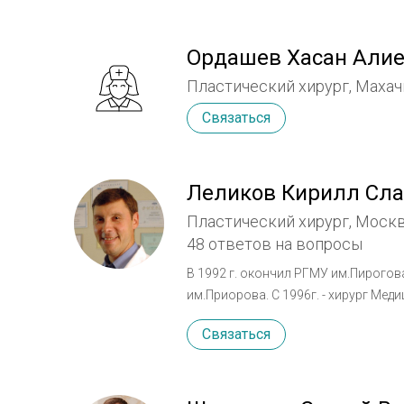
Выполняет все виды пластических 
Ордашев Хасан Али
Пластический хирург, Махач
Связаться
Леликов Кирилл Сл
Пластический хирург, Моск
48 ответов на вопросы
В 1992 г. окончил РГМУ им.Пирогова
им.Приорова. С 1996г. - хирург Мед
пластический хирург Клиники "КОСМЕТОН". В 1996 г. стал соучередителем Кл
Связаться
директором клиники. Стаж работы в
международных и региональных кон
операций с учетом соременных треб
трансплантации собственных волос