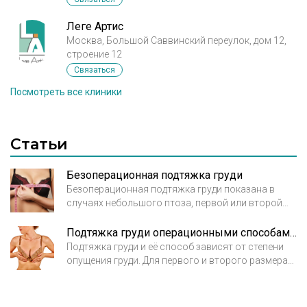
Леге Артис
Москва, Большой Саввинский переулок, дом 12,
строение 12
Связаться
Посмотреть все клиники
Статьи
Безоперационная подтяжка груди
Безоперационная подтяжка груди показана в
случаях небольшого птоза, первой или второй
степени, и небольшого размера груди – не больше
второго. Из безоперационных методов самое
Подтяжка груди операционными способами. Показания и особенности
широкое распространение получил нитевой
Подтяжка груди и её способ зависят от степени
лифтинг и инъекции филлеров плотной структуры.
опущения груди. Для первого и второго размера
груди при минимальном и среднем птозе
эффективными считаются подтяжка груди
нитями, липофилинг и филлеры. Третий и более