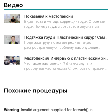
размеры при небольшом опущении груди
Видео
исправляются также липофилингом и филлерами
вкупе с установкой имплантов.
Показания к мастопексии
Виды птоза и методы коррекции груди. Строение
груди. Почему грудь с возрастом опускается.
Подтяжка груди. Пластический хирург Самцов Павел Сергеевич
Подтяжка груди помогает решить такую
распространенную проблему, как опущение
молочных желез, которое происходит вследствие
ряда причин. Способствуют опущению груди
Мастопексия. Интервью с пластическим хирургом Давыдовым Д.В.
резкое похудение, беременность и лактация,
Что такое мастопексия? В каких случаях
гормональные и возрастные изменения в
проводится мастопексия. Сложность операции и
организме.
процесс выполнения мастопексии.
Похожие процедуры
Warning
: Invalid argument supplied for foreach() in