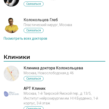
сохранить возможность грудного
Связаться
вскармливания, т.к. в будущем я планирую иметь
детей. Прошу дать мне ответ, исходя из
приложенных фотографий (анфас и профиль),
Колокольцев Глеб
возможно ли вмешательство с минимальными
последствиями для функции грудного
Пластический хирург, Москва
вскармливания. Также прошу назвать
Связаться
ориентировочную стоимость вмешательства. Я
Посмотреть всех докторов
понимаю, что каждый случай индивидуален,
однако также понимаю, что для любой операции
существуют min - max по стоимости. Заранее
благодарю за ответы и рекомендации.
Клиники
Клиника доктора Колокольцева
Москва, Новослободская д. 46
Связаться
АРТ Клиник
Москва, 1-й Тверской Ямской пер., д. 13/5,
Институт нейрохирургии им. Н.Н.Бурденко, 1-й
корпус, 3-й этаж
Связаться