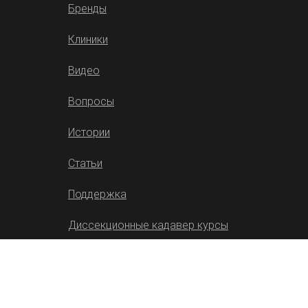
Бренды
Клиники
Видео
Вопросы
Истории
Статьи
Поддержка
Диссекционные кадавер курсы
Филлеры Repleri
Обучение врачебной
косметологии, эстетической