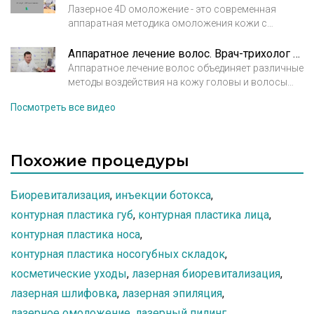
вид, избавиться от проблемной пигментации и
Лазерное 4D омоложение - это современная
морщин. 3d омоложение включает три
аппаратная методика омоложения кожи с
последовательных этапа, направленных на
помощью лазера. Данная малоинвазивная
устранение всех проявлений старости и
процедура позволяет эффективно сгладить
Аппаратное лечение волос. Врач-трихолог Вохмянин Александр Викторович
несовершенности кожи и овала лица. Врач
морщины и складки кожи лица без какой-либо
Аппаратное лечение волос объединяет различные
косметолог Ходова Олеся Олеговна. Клиника X.O
последующей длительной реабилитации.
методы воздействия на кожу головы и волосы
Лаборатория.
физическими факторами.
Посмотреть все видео
Похожие процедуры
Биоревитализация
,
инъекции ботокса
,
контурная пластика губ
,
контурная пластика лица
,
контурная пластика носа
,
контурная пластика носогубных складок
,
косметические уходы
,
лазерная биоревитализация
,
лазерная шлифовка
,
лазерная эпиляция
,
лазерное омоложение
,
лазерный пилинг
,