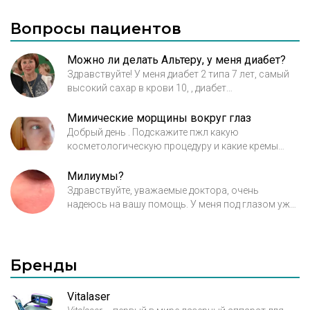
Вопросы пациентов
Можно ли делать Альтеру, у меня диабет?
Здравствуйте! У меня диабет 2 типа 7 лет, самый
высокий сахар в крови 10, , диабет
компенсирован, можно делать процедуру
Альтерации - терапия
Мимические морщины вокруг глаз
Добрый день . Подскажите пжл какую
косметологическую процедуру и какие кремы
(марки) можете посоветовать при появлении
первых мимических морщин в области вокруг
Милиумы?
глаз и носогубной складки? Мне 26 лет и до этого
Здравствуйте, уважаемые доктора, очень
момента ни к каким косметологическим
надеюсь на вашу помощь. У меня под глазом уже
процедурам не прибегала.
давно есть небольшие шишечки, в тон с кожей,
безболезненные, плотные на ощупь, как их
убрать?
Бренды
Vitalaser