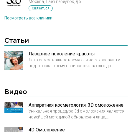
Москва, Даев переулок, д.5
Связаться
Посмотреть все клиники
Статьи
Лазерное поколение красоты
Лето самое важное время для всех красавиц и
подготовка в нему начинается задолго до
появления первых жарких лучей. К сожалению,
наше тело хрупкое и уязвимое, зачастую, оно не
способно противостоять внешним факторам и
на память об этом нам остаются напоминания.
Видео
Шрамы от порезов, операций и ожогов способны
стать объектом пристального внимания
Аппаратная косметология. 3D омоложение
окружающих и наградить неуместными
Уникальная процедура 3d омоложения является
комплексами своих обладателей.
новейшей методикой обновления лица,
призванной за короткий промежуток времени и
без побочных эффектов вернуть коже здоровый
4D Омоложение