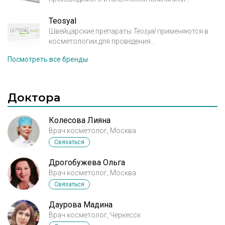
аналогами.
IBSA,
является его высокая переносимость и
Teosyal
минимальный риск побочных эффектов, в том
Швейцарские препараты
Teosyal
применяются в
числе
и аллергических реакций.
косметологии для проведения
процедур
контурной пластики и
Посмотреть все бренды
биоревитализации. Исключительная чистота
гелей
Теосиаль
ограничивает действие свободных
радикалов, которые являются основной
Доктора
причиной
распада гиалуроновой кислоты.
Колесова Лияна
Врач косметолог, Москва
Связаться
Дрогобужева Ольга
Врач косметолог, Москва
Связаться
Даурова Мадина
Врач косметолог, Черкесск