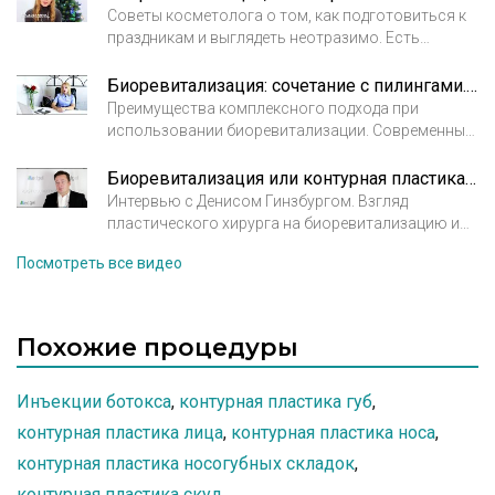
Советы косметолога о том, как подготовиться к
праздникам и выглядеть неотразимо. Есть
мероприятия, перед которыми не стоит делать
инъекции красоты
Биоревитализация: сочетание с пилингами. Полина Григорова-Рудыковская, врач косметолог.
Преимущества комплексного подхода при
использовании биоревитализации. Современные
препараты и их сочетания. Полина Григорова-
Рудыковская, врач косметолог. Клиника Мелисса
Биоревитализация или контурная пластика. Пластический хирург Гинзбург Денис
Интервью с Денисом Гинзбургом. Взгляд
пластического хирурга на биоревитализацию и
контурную пластику.
Посмотреть все видео
Похожие процедуры
Инъекции ботокса
,
контурная пластика губ
,
контурная пластика лица
,
контурная пластика носа
,
контурная пластика носогубных складок
,
контурная пластика скул