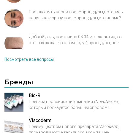
анестетик (фото прилагаю). Пила на следующий
день после процедуры цетрин 2 дня, мажу крем-
Прошло пять часов после процедуры,остались
бепантен, но улучшений нет. Спасибо.
папулы как сразу после процедуры,это норма?
Добрый день, поставила 03.04 мезоксантин, до
этого колола его в том году 4 процедуры, все
было хорошо. Сейчас возобновляю курс. На лбу в
этот раз появилось как будто небольшое
Посмотреть все вопросы
раздражение и оттек, не болит, не пульсирует. Но
признак воспаления есть, только в одном месте.
Подскажите что это может быть?
Бренды
Bio-R
Препарат российской компании
«Novo­Nexus»
,
который пользуется большим спросом
на
российском рынке благодаря своему
Viscoderm
высокому качеству и относительно низкой цене
Преимуществом нового препарата
Viscoderm
,
по
сравнению со своими зарубежными
производимого итальянской компанией