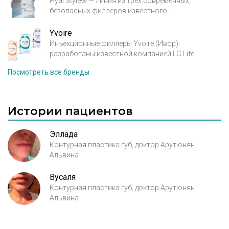
Hyal Style® — линия из трех современных,
безопасных филлеров известного
фармацевтического концерна (Croma, GBH,
Австрия) на основе натуральной
Yvoire
высокоочищенной гиалуроновой кислоты
Инъекционные филлеры Yvoire (Ивор)
неживотного происхождения. Благодаря
разработаны известной компанией LG Life
предельно низкой концентрации в продуктах
Sciences, которая входит во всемирно известную
Посмотреть все бренды
сшивающего агента BDDE семейство филлеров
технологическую корпорацию LG и
Hyal Style® является одним из самых безопасных
специализируется на медико-биологических и
на рынке препаратов для контурной пластики.
фармацевтических исследованиях. В
производстве филлера YVOIRE используется
Истории пациентов
HESH технологии, запатентованная компанией
LGLS.
Эллада
Контурная пластика губ, доктор Арутюнян
Альвина
Вусаля
Контурная пластика губ, доктор Арутюнян
Альвина