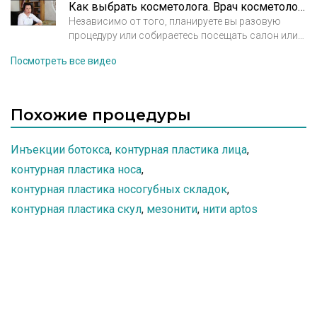
косметолог. Клиника Мелисса.
Как выбрать косметолога. Врач косметолог Арбекова Ольга Александровна
Независимо от того, планируете вы разовую
процедуру или собираетесь посещать салон или
клинику регулярно, подход к выбору косметолога
Посмотреть все видео
должен быть максимально тщательным и
продуманным – от действий специалиста зависят
ваш внешний вид и состояние здоровья. Врач
косметолог Арбекова Ольга Александровна.
Похожие процедуры
Инъекции ботокса
,
контурная пластика лица
,
контурная пластика носа
,
контурная пластика носогубных складок
,
контурная пластика скул
,
мезонити
,
нити aptos