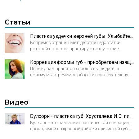
Статьи
Пластика уздечки верхней губы. Улыбайтесь смело!
Вовремя устраненные в детстве недостатки
ротовой полости гарантируют отсутствие
эстетических и психологических проблем в
чувствительном подростковом или юношеском
Коррекция формы губ - приобретаем изящность
периоде и серьезных комплексов во взрослой
Почему нам нравится хорошо выглядеть, и
жизни. Так называемая десневая, или
почему мы стремимся обрести привлекательную
«лошадиная» улыбка может быть результатом
внешность? Ответ заложен в наших природных
непрооперированной в младшем детском
инстинктах. По мимике другого человека мы
возрасте уздечки верхней губы.
определяем его настрой, намерения, отношение к
себе, реакцию на поступок, симпатию и прочие
Видео
проявления эмоций.
Булхорн - пластика губ. Хрусталева И.Э. пластический хирург, д.м.н.
Булхорн - это название пластической операции,
проводимой на красной кайме и слизистой губ.
Применение булхорна по показаниям, а также