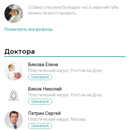
кролика». Я бы хотела, если такое возможно, ее
удлинить, исправить это, чтобы рот закрывался,
Собака откусила большую часть верхней губы
т.к закрывать мне приходится его только когда
можно ли восстановить.
вспомню. Из-за этого комплексы и проблемы с
желудком из-за непроизвольного дыхания ртом.
Посмотреть все вопросы
Пепвые 2 фото - в детстве, третье - сейчас
Доктора
Бякова Елена
Пластический хирург, Ростов-на-Дону
Связаться
Бяков Николай
Пластический хирург, Ростов-на-Дону
Связаться
Петрин Сергей
Пластический хирург, Москва
Связаться