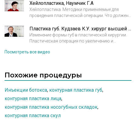
альтернативные методы с использованием
Хейлопластика, Наумчик Г.А
инъекций гиалуроновой кислоты.
Хейлопластика. Методики применяемые для
проведения пластической операции. Что должен
знать пациент о хейлопластике. Кто может
проводить данную операцию?
Пластика губ. Кудзаев К.У. хирург высшей категории, к.м.н.
Изменение формы губ в пластической хирургии.
Пластическая операция по увеличению и
коррекции формы губ носит название
Посмотреть все видео
хейлопластика. Особенности операции.
Похожие процедуры
Инъекции ботокса
,
контурная пластика губ
,
контурная пластика лица
,
контурная пластика носогубных складок
,
контурная пластика скул