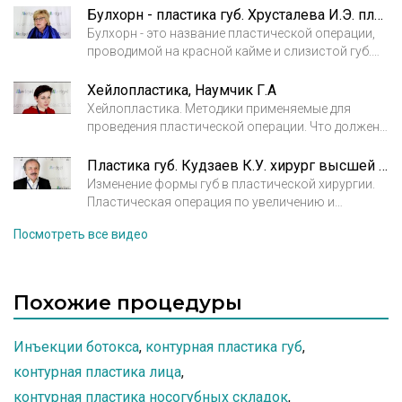
Булхорн - пластика губ. Хрусталева И.Э. пластический хирург, д.м.н.
Булхорн - это название пластической операции,
проводимой на красной кайме и слизистой губ.
Применение булхорна по показаниям, а также
альтернативные методы с использованием
Хейлопластика, Наумчик Г.А
инъекций гиалуроновой кислоты.
Хейлопластика. Методики применяемые для
проведения пластической операции. Что должен
знать пациент о хейлопластике. Кто может
проводить данную операцию?
Пластика губ. Кудзаев К.У. хирург высшей категории, к.м.н.
Изменение формы губ в пластической хирургии.
Пластическая операция по увеличению и
коррекции формы губ носит название
Посмотреть все видео
хейлопластика. Особенности операции.
Похожие процедуры
Инъекции ботокса
,
контурная пластика губ
,
контурная пластика лица
,
контурная пластика носогубных складок
,