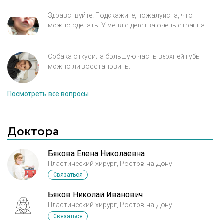
Здравствуйте! Подскажите, пожалуйста, что
можно сделать. У меня с детства очень странная
форма верхней губы, из-за нее получается «рот
кролика». Я бы хотела, если такое возможно, ее
удлинить, исправить это, чтобы рот закрывался,
Собака откусила большую часть верхней губы
т.к закрывать мне приходится его только когда
можно ли восстановить.
вспомню. Из-за этого комплексы и проблемы с
желудком из-за непроизвольного дыхания ртом.
Посмотреть все вопросы
Пепвые 2 фото - в детстве, третье - сейчас
Доктора
Бякова Елена Николаевна
Пластический хирург, Ростов-на-Дону
Связаться
Бяков Николай Иванович
Пластический хирург, Ростов-на-Дону
Связаться