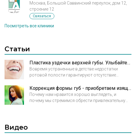
Москва, Большой Саввинский переулок, дом 12,
строение 12
Связаться
Посмотреть все клиники
Статьи
Пластика уздечки верхней губы. Улыбайтесь смело!
Вовремя устраненные в детстве недостатки
ротовой полости гарантируют отсутствие
эстетических и психологических проблем в
чувствительном подростковом или юношеском
Коррекция формы губ - приобретаем изящность
периоде и серьезных комплексов во взрослой
Почему нам нравится хорошо выглядеть, и
жизни. Так называемая десневая, или
почему мы стремимся обрести привлекательную
«лошадиная» улыбка может быть результатом
внешность? Ответ заложен в наших природных
непрооперированной в младшем детском
инстинктах. По мимике другого человека мы
возрасте уздечки верхней губы.
определяем его настрой, намерения, отношение к
себе, реакцию на поступок, симпатию и прочие
Видео
проявления эмоций.