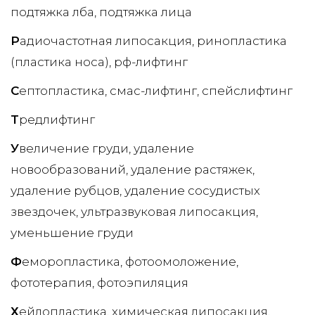
подтяжка лба
подтяжка лица
Р
адиочастотная липосакция
ринопластика
(пластика носа)
рф-лифтинг
С
ептопластика
смас-лифтинг
спейслифтинг
Т
редлифтинг
У
величение груди
удаление
новообразований
удаление растяжек
удаление рубцов
удаление сосудистых
звездочек
ультразвуковая липосакция
уменьшение груди
Ф
еморопластика
фотоомоложение
фототерапия
фотоэпиляция
Х
ейлопластика
химическая липосакция