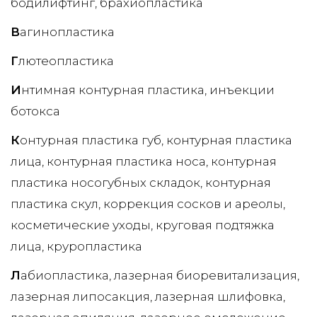
бодилифтинг
брахиопластика
В
агинопластика
Г
лютеопластика
И
нтимная контурная пластика
инъекции
ботокса
К
онтурная пластика губ
контурная пластика
лица
контурная пластика носа
контурная
пластика носогубных складок
контурная
пластика скул
коррекция сосков и ареолы
косметические уходы
круговая подтяжка
лица
круропластика
Л
абиопластика
лазерная биоревитализация
лазерная липосакция
лазерная шлифовка