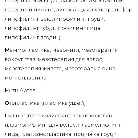
лазерная эпиляция
лазерное омоложение
лазерный пилинг
липосакция
липотрансфер
липофилинг век
липофилинг груди
липофилинг губ
липофилинг лица
липофилинг ягодиц
М
аммопластика
мезонити
мезотерапия
вокруг глаз
мезотерапия для волос
мезотерапия живота
мезотерапия лица
ментопластика
Н
ити Aptos
О
топластика (пластика ушей)
П
илинг
плазмолифтинг в гинекологии
плазмолифтинг для волос
плазмолифтинг
лица
платизмопластика
подтяжка груди