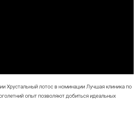
мии Хрустальный лотос в номинации Лучшая клиника по
ноголетний опыт позволяют добиться идеальных