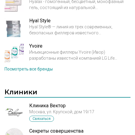
Hyalax - гомогенный, бесцветный, монофазный
гель, состоящий из натуральной
высокоочищенной гиалуроновой кислоты
неживотного происхождения, получаемой при
Hyal Style
бактериальной ферментации Streptococcus Equi.
Hyal Style® — линия из трех современных,
безопасных филлеров известного
фармацевтического концерна (Croma, GBH,
Австрия) на основе натуральной
Yvoire
высокоочищенной гиалуроновой кислоты
Инъекционные филлеры Yvoire (Ивор)
неживотного происхождения. Благодаря
разработаны известной компанией LG Life
предельно низкой концентрации в продуктах
Sciences, которая входит во всемирно известную
Посмотреть все бренды
сшивающего агента BDDE семейство филлеров
технологическую корпорацию LG и
Hyal Style® является одним из самых безопасных
специализируется на медико-биологических и
на рынке препаратов для контурной пластики.
фармацевтических исследованиях. В
производстве филлера YVOIRE используется
Клиники
HESH технологии, запатентованная компанией
LGLS.
Клиника Вектор
Москва, ул. Крупской, дом 19/17
Связаться
Секреты совершенства