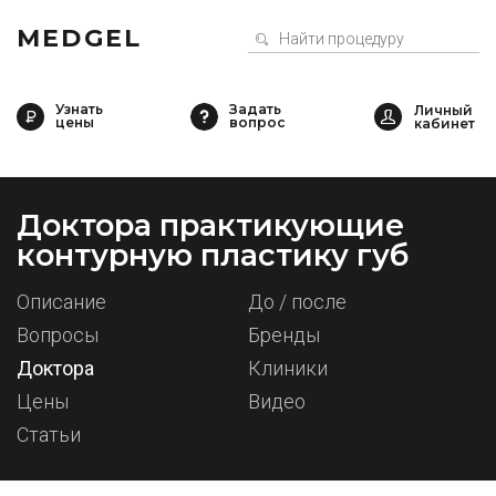
MEDGEL
Узнать
Задать
цены
вопрос
Доктора практикующие
контурную пластику губ
Описание
До / после
Вопросы
Бренды
Доктора
Клиники
Цены
Видео
Статьи