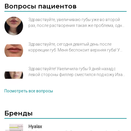
Вопросы пациентов
Здравствуйте, увеличиваю губы уже во второй
раз, после растворения такая же проблема, одна
часть губы вроде бы нормальная а вторая очень
сильно западает с слизистую. Косметолог не
знает что с этим делать и как это выравнивать.
Здравствуйте, сегодня девятый день после
коррекции губ. Меня беспокоит верхняя губа! У
меня посередине рубец. Косметолог говорит что
это анатомическая проблема, очень активная
верхняя губа и нужно колоть ботокс. Что
Здравствуйте! Увеличила губы 9 дней назад,с
посоветуете? Прикрепила фото сверху и анфас.
левой стороны филлер сместился под кожу.Иза
этого губы стали выглядеть утиными хотелось бы
узнать это временно отек или действительно
Посмотреть все вопросы
произошло смещение филлера,чувствую слабый
дискомфорт губ чешется чуть чуть жет
Бренды
Hyalax