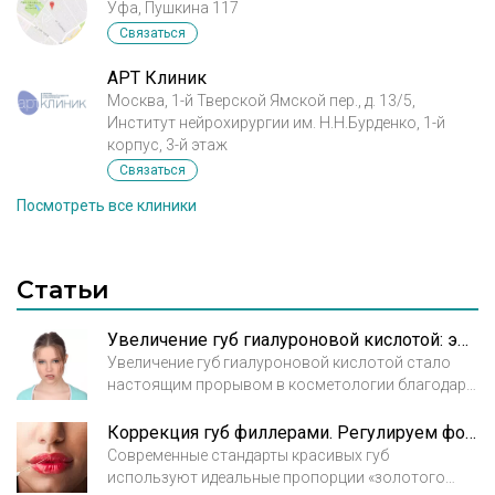
Уфа, Пушкина 117
Связаться
АРТ Клиник
Москва, 1-й Тверской Ямской пер., д. 13/5,
Институт нейрохирургии им. Н.Н.Бурденко, 1-й
корпус, 3-й этаж
Связаться
Посмотреть все клиники
Статьи
Увеличение губ гиалуроновой кислотой: эффективность и безопасность
Увеличение губ гиалуроновой кислотой стало
настоящим прорывом в косметологии благодаря
удивительным свойствам этого продукта.
Гиалуроновая кислота - это натуральный
Коррекция губ филлерами. Регулируем форму и объем
увлажнитель. Она содержится в организме
Современные стандарты красивых губ
человека в соединительной, нервной тканях и
используют идеальные пропорции «золотого