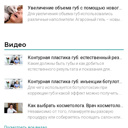
эпителии. Присутствует также в биологических
сечения» Леонардо да Винчи. Не только линии
жидкостях, например, слюне и суставной
лица сами по себе, но и форма губ, их размер и
Увеличение объема губ с помощью нового наполнителя (агарозного геля)
жидкости. Участвует в делении клеток и
соотношение между ними имеют решающее
Для увеличения объема губ использовались
процессах их перемещения, что невероятно
значение для гармонии черт лица. Коррекция губ
различные наполнители. Агарозный гель – новый
важно для заживления ран и повреждений
филлерами в исполнении косметолога высокой
рассасывающийся наполнитель,
кожного покрова.
квалификации превращает невзрачные губы в
предназначенный для коррекции мягких тканей и
соблазнительные медовые уста.
губ.
Видео
Контурная пластика губ: естественный результат. Полина Григорова-Рудыковская, врач косметолог.
Какие должны быть губы и как добиться
естественного результата и показания для
коррекции. Полина Григорова-Рудыковская, врач
косметолог. Клиника Мелисса
Контурная пластика губ: инъекции ботулотоксина. Полина Григорова-Рудыковская, врач косметолог.
Для чего используется ботулотоксин при
коррекции губ и какой эффект можно получить.
Полина Григорова-Рудыковская, врач
косметолог. Клиника Мелисса.
Как выбрать косметолога. Врач косметолог Арбекова Ольга Александровна
Независимо от того, планируете вы разовую
процедуру или собираетесь посещать салон или
клинику регулярно, подход к выбору косметолога
Посмотреть все видео