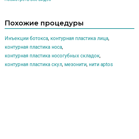
должен быть максимально тщательным и
продуманным – от действий специалиста зависят
ваш внешний вид и состояние здоровья. Врач
косметолог Арбекова Ольга Александровна.
Похожие процедуры
Инъекции ботокса
,
контурная пластика лица
,
контурная пластика носа
,
контурная пластика носогубных складок
,
контурная пластика скул
,
мезонити
,
нити aptos