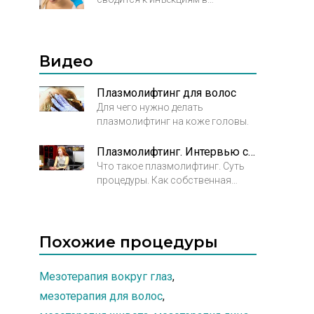
волосистую часть головы
собственной плазмы пациента.
Плазма – это выделенная из
крови пациента часть,
Видео
содержащая в себе наибольшую
концентрацию гормонов,
Плазмолифтинг для волос
факторов роста,
Для чего нужно делать
микроэлементов, витаминов и
плазмолифтинг на коже головы.
необходимых белков. Фактически,
этот состав поворачивает время
Плазмолифтинг. Интервью с Донецкой С.В.
вспять и запускает обратный
Что такое плазмолифтинг. Суть
процесс – роста вместо
процедуры. Как собственная
выпадения.
плазма пациента позволяет
получить эффект омоложения.
Плазмолифтинг в лечении
выпадения волос.
Похожие процедуры
Мезотерапия вокруг глаз
,
мезотерапия для волос
,