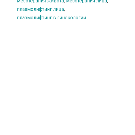
мезотерапия живота
,
мезотерапия лица
,
плазмолифтинг лица
,
плазмолифтинг в гинекологии