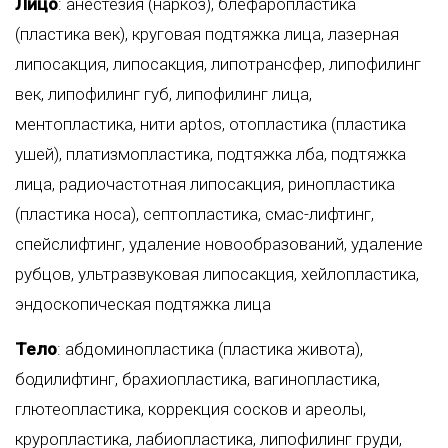
Лицо
:
анестезия (наркоз)
,
блефаропластика
(пластика век)
,
круговая подтяжка лица
,
лазерная
липосакция
,
липосакция
,
липотрансфер
,
липофилинг
век
,
липофилинг губ
,
липофилинг лица
,
ментопластика
,
нити aptos
,
отопластика (пластика
ушей)
,
платизмопластика
,
подтяжка лба
,
подтяжка
лица
,
радиочастотная липосакция
,
ринопластика
(пластика носа)
,
септопластика
,
смас-лифтинг
,
спейслифтинг
,
удаление новообразований
,
удаление
рубцов
,
ультразвуковая липосакция
,
хейлопластика
,
эндоскопическая подтяжка лица
Тело
:
абдоминопластика (пластика живота)
,
бодилифтинг
,
брахиопластика
,
вагинопластика
,
глютеопластика
,
коррекция сосков и ареолы
,
круропластика
,
лабиопластика
,
липофилинг груди
,