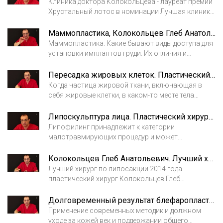
Клиника доктора Колокольцева - лауреат премии
Хрустальный лотос в номинации Лучшая клиника
по лазерной эпиляции. Современная техника и
многолетний опыт позволяют добиться
Маммопластика, Колокольцев Глеб Анатольевич
идеальных результатов.
Маммопластика. Какие бывают виды доступа для
установки имплантов груди. Их отличия и
эффективность.
Пересадка жировых клеток. Пластический хирург Колокольцев Глеб Анатольевич
Когда частица жировой ткани, включающая в
себя жировые клетки, в каком-то месте тела
изымается и переносится в другую область тела,
можно назвать жировые частицы
Липоскульптура лица. Пластический хирург Колокольцев Глеб Анатольевич
пересаженными.
Липофилинг принадлежит к категории
малотравмирующих процедур и может
применяться в косметологии и как
самостоятельная процедура, и в комплексе с
Колокольцев Глеб Анатольевич. Лучший хирург по липосакции
другими пластическими операциями и техниками.
Лучший хирург по липосакции 2014 года
Другое название методики – липоскульпура.
пластический хирург Колокольцев Глеб
Анатольевич. Лауреат премии Грация
Долговременный результат блефаропластики. Пластический хирург Колокольцев Глеб Анатольевич
Применение современных методик и должном
уходе за кожей век и поддержании общего