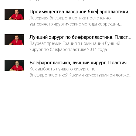
здоровья результат блефаропластики будет
стойким и долговременным.
Преимущества лазерной блефаропластики. Пластический хирург Колокольцев Глеб Анатольевич
Лазерная блефаропластика постепенно
вытесняет хирургические методы коррекции,
поскольку имеет немало преимуществ.
Лучший хирург по блефаропластике. Пластический хирург Колокольцев Глеб Анатольевич
Лауреат премии Грация в номинации Лучший
хирург по блефаропластике 2014 года
пластический хирург Колокольцев Глеб
Анатольевич.
Блефаропластика, лучший хирург. Пластический хирург Колокольцев Глеб Анатольевич
Как выбрать лучшего хирурга по
блефаропластике? Какими качествами он лолжен
обладать.