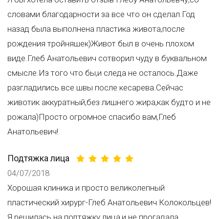
словами благодарности за все что он сделал.Год
назад была выполнена пластика живота,после
рождения тройняшек)Живот был в очень плохом
виде.Глеб Анатольевич сотворил чуду в буквальном
смысле.Из того что бы,и следа не осталось.Даже
разгладились все швы после кесарева.Сейчас
животик аккуратный,без лишнего жира,как будто и не
рожала)Просто огромное спасибо вам,Глеб
Анатольевич!
Подтяжка лица
04/07/2018
Хорошая клиника и просто великолепный
пластический хирург-Глеб Анатольевич Колокольцев!
Я решилась на подтяжку лица,и не прогадала