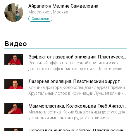
Айрапетян Мелине Самвеловна
Массажист, Москва
Связаться
Видео
Эффект от лазерной эпиляции. Пластический хирург Колокольцев Глеб Анатольевич
Реальный эффект от лазерной эпиляции и как
долго этот эффект может длиться. Пластический
хирург Колокольцев Глеб Анатольевич.
Лазерная эпиляция. Пластический хирург Колокольцев Глеб Анатольевич
Клиника доктора Колокольцева - лауреат премии
Хрустальный лотос в номинации Лучшая клиника
по лазерной эпиляции. Современная техника и
многолетний опыт позволяют добиться
Маммопластика, Колокольцев Глеб Анатольевич
идеальных результатов.
Маммопластика. Какие бывают виды доступа для
установки имплантов груди. Их отличия и
эффективность.
Пересадка жировых клеток. Пластический хирург Колокольцев Глеб Анатольевич