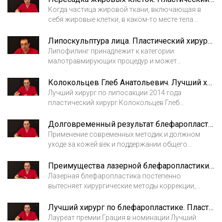
Когда частица жировой ткани, включающая в
себя жировые клетки, в каком-то месте тела
изымается и переносится в другую область тела,
можно назвать жировые частицы
Липоскульптура лица. Пластический хирург Колокольцев Глеб Анатольевич
пересаженными.
Липофилинг принадлежит к категории
малотравмирующих процедур и может
применяться в косметологии и как
самостоятельная процедура, и в комплексе с
Колокольцев Глеб Анатольевич. Лучший хирург по липосакции
другими пластическими операциями и техниками.
Лучший хирург по липосакции 2014 года
Другое название методики – липоскульпура.
пластический хирург Колокольцев Глеб
Анатольевич. Лауреат премии Грация
Долговременный результат блефаропластики. Пластический хирург Колокольцев Глеб Анатольевич
Применение современных методик и должном
уходе за кожей век и поддержании общего
здоровья результат блефаропластики будет
стойким и долговременным.
Преимущества лазерной блефаропластики. Пластический хирург Колокольцев Глеб Анатольевич
Лазерная блефаропластика постепенно
вытесняет хирургические методы коррекции,
поскольку имеет немало преимуществ.
Лучший хирург по блефаропластике. Пластический хирург Колокольцев Глеб Анатольевич
Лауреат премии Грация в номинации Лучший