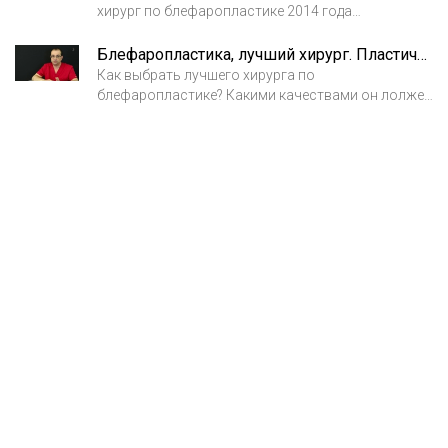
хирург по блефаропластике 2014 года
пластический хирург Колокольцев Глеб
Анатольевич.
Блефаропластика, лучший хирург. Пластический хирург Колокольцев Глеб Анатольевич
Как выбрать лучшего хирурга по
блефаропластике? Какими качествами он лолжен
обладать.