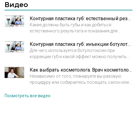
Видео
Контурная пластика губ: естественный результат. Полина Григорова-Рудыковская, врач косметолог.
Какие должны быть губы и как добиться
естественного результата и показания для
коррекции. Полина Григорова-Рудыковская, врач
косметолог. Клиника Мелисса
Контурная пластика губ: инъекции ботулотоксина. Полина Григорова-Рудыковская, врач косметолог.
Для чего используется ботулотоксин при
коррекции губ и какой эффект можно получить.
Полина Григорова-Рудыковская, врач
косметолог. Клиника Мелисса.
Как выбрать косметолога. Врач косметолог Арбекова Ольга Александровна
Независимо от того, планируете вы разовую
процедуру или собираетесь посещать салон или
клинику регулярно, подход к выбору косметолога
должен быть максимально тщательным и
Посмотреть все видео
продуманным – от действий специалиста зависят
ваш внешний вид и состояние здоровья. Врач
косметолог Арбекова Ольга Александровна.