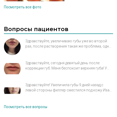
Посмотреть все фото
Вопросы пациентов
Здравствуйте, увеличиваю губы уже во второй
раз, после растворения такая же проблема, одна
часть губы вроде бы нормальная а вторая очень
сильно западает с слизистую. Косметолог не
знает что с этим делать и как это выравнивать.
Здравствуйте, сегодня девятый день после
коррекции губ. Меня беспокоит верхняя губа! У
меня посередине рубец. Косметолог говорит что
это анатомическая проблема, очень активная
верхняя губа и нужно колоть ботокс. Что
Здравствуйте! Увеличила губы 9 дней назад,с
посоветуете? Прикрепила фото сверху и анфас.
левой стороны филлер сместился под кожу.Иза
этого губы стали выглядеть утиными хотелось бы
узнать это временно отек или действительно
произошло смещение филлера,чувствую слабый
Посмотреть все вопросы
дискомфорт губ чешется чуть чуть жет