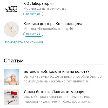
X.O Лаборатория
Москва, Даев переулок, д.5
Связаться
Клиника доктора Колокольцева
Москва, Новослободская д. 46
Связаться
Посмотреть все клиники
Статьи
Ботокс в лоб: колоть или не колоть?
Одним из самых эффективных способов быстро
помолодеть на несколько лет, является
процедура инъекций препарата ботокс в лоб. Эта
процедура очень распространенная, на Западе её
Уколы ботокса. Ластик от морщин
делают в обеденный перерыв, от чего она и
Уколы ботокса изначально применялись в
получила своё второе название «обеденной
неврологии для лечения блефароспазма,
процедуры». Укол препарата ботокса в лоб
паралитического косоглазия, спастической