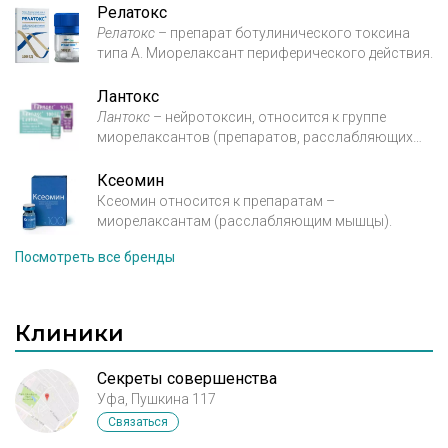
Релатокс
Релатокс
– препарат ботулинического токсина
типа А. Миорелаксант периферического действия.
Лантокс
Лантокс
– нейротоксин, относится к группе
миорелаксантов (препаратов, расслабляющих
мышцы).
Ксеомин
Ксеомин относится к препаратам –
миорелаксантам (расслабляющим мышцы).
Посмотреть все бренды
Клиники
Секреты совершенства
Уфа, Пушкина 117
Связаться