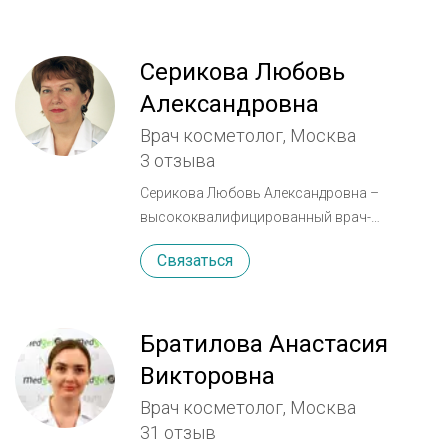
Серикова Любовь
Александровна
Врач косметолог, Москва
3 отзыва
Серикова Любовь Александровна –
высококвалифицированный врач-
дерматолог-косметолог с 30-летним
Связаться
стажем работы, из которых 27 лет - в
Институте пластической хирургии и
косметологии на Ольховке (г. Москва).
Участница многих Российских и
Братилова Анастасия
международных симпозиумов и
Викторовна
конференций по актуальным вопросам
Врач косметолог, Москва
разработки и усовершенствования
31 отзыв
лечебно-профилактических технологий в