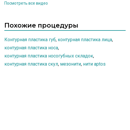
Посмотреть все видео
необходимы фундаментальные знания анатомии
и правильное разведение препарата.
Похожие процедуры
Контурная пластика губ
,
контурная пластика лица
,
контурная пластика носа
,
контурная пластика носогубных складок
,
контурная пластика скул
,
мезонити
,
нити aptos