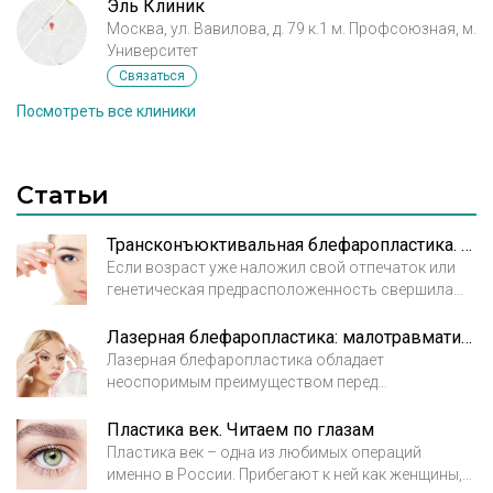
Эль Клиник
Москва, ул. Вавилова, д. 79 к.1 м. Профсоюзная, м.
Университет
Связаться
Посмотреть все клиники
Статьи
Трансконъюктивальная блефаропластика. Операция, не оставляющая следов
Если возраст уже наложил свой отпечаток или
генетическая предрасположенность свершила
своё дело, то мешки под глазами и опущенное
веко сделают взгляд мрачным и хмурым. Чтобы не
Лазерная блефаропластика: малотравматичный метод подтяжки и коррекции век
походить на известного персонажа Гоголя Вия,
Лазерная блефаропластика обладает
просившего «поднимите мне веки», достаточно
неоспоримым преимуществом перед
обратиться к пластическому хирургу за
полноценным хирургическим вмешательством
операцией, которая называется
при наличии у пациента мелких морщин вокруг
Пластика век. Читаем по глазам
«трансконъюктивальная блефаропластика».
глаз, сильно выраженной носослезной борозды,
Пластика век – одна из любимых операций
После неё заметен только результат, а не разрезы.
так называемых «запавших глаз» и избыточных
именно в России. Прибегают к ней как женщины,
складок кожи над верхними и под нижними