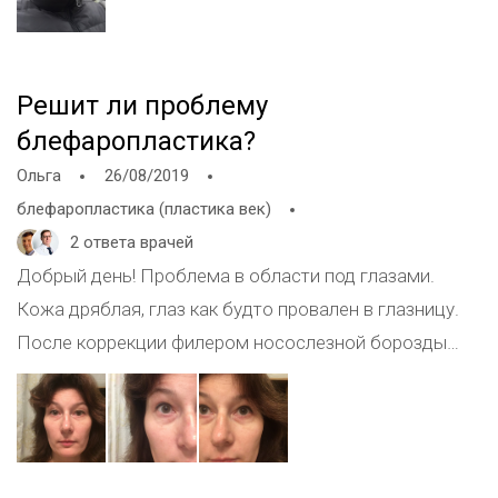
филлерами потому что у меня грыжи под
глазами,другой косметолог говорит что грыж нет
Какая реально проблема существует на моем лице?
Решит ли проблему
блефаропластика?
Ольга
26/08/2019
блефаропластика (пластика век)
2 ответа врачей
Добрый день! Проблема в области под глазами.
Кожа дряблая, глаз как будто провален в глазницу.
После коррекции филером носослезной борозды
были сильные отеки на границе кости глазной
орбиты . Кололи препарат убирающий филлер, но
кожа похоже уже растянулось и отек до конца так и
не ушёл . Что можно предпринять,с учётом того что