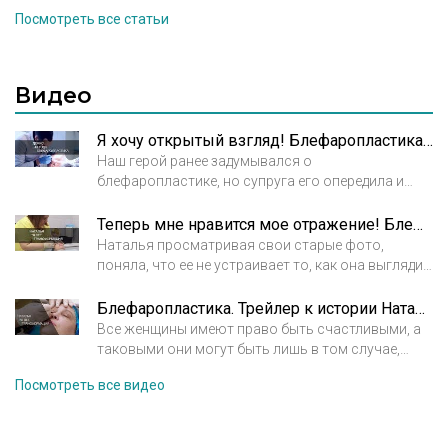
так и мужчины, причем последних становится все
Посмотреть все статьи
веками.
больше. Глаза действительно с ходу выдают
возраст, и мужчины хотят выглядеть не хуже
своих спутниц. Интересно, что проблема гусиных
лапок или мешков под глазами может появиться
Видео
и в молодом возрасте, поэтому среди
посетителей клиник пластической хирургии
Я хочу открытый взгляд! Блефаропластика век
можно нередко встретить представителей
Наш герой ранее задумывался о
молодого поколения.
блефаропластике, но супруга его опередила и
сделала операцию первой. Когда наш герой
поехал забирать жену после операции, то и
Теперь мне нравится мое отражение! Блефаропластика.
познакомился со своим будущим пластическим
Наталья просматривая свои старые фото,
хирургом. Как развивалась история дальше,
поняла, что ее не устраивает то, как она выглядит
смотрите в этом фильме.
на сегодняшний день и она записалась на прием.
Пройдя операцию и успешно преодолев
Блефаропластика. Трейлер к истории Натальи
реабилитационный период, она довольна
Все женщины имеют право быть счастливыми, а
результатом.
таковыми они могут быть лишь в том случае,
когда нравятся себе. Вот и Наталья решается
Посмотреть все видео
сделать шаг на встречу переменам и чувствовать
себя гармонично. Удастся ли ей это?