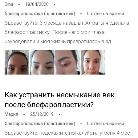
Dina
18/04/2020
блефаропластика (пластика век)
0 ответов врачей
Здравствуйте. 3 месяца назад в г.Алматы я сделала
блефаропластиску. После чего мои глаза
изуродовали и моя жизнь превратилась в ад.
Удалили слишком много кожи и жира и сделали
огромные глубокие складки и ещё в добавок
ассиметричные. Возле внутренних уголков
образовалась рубцовая тяжа. Вообщем невыносимо
на это смотреть. Подскажите можно ли все это
Как устранить несмыкание век
исправить, и сделать тоненькую складочку и
после блефаропластики?
естественные глаза
Мария
25/12/2019
блефаропластика (пластика век)
0 ответов врачей
Здравствуйте, подскажите пожалуйста, у меня 4 мес