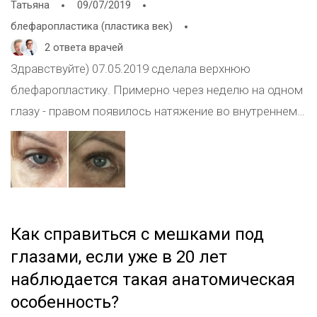
Татьяна
09/07/2019
блефаропластика (пластика век)
2 ответа врачей
Здравствуйте) 07.05.2019 сделала верхнюю
блефаропластику. Примерно через неделю на одном
глазу - правом появилось натяжение во внутреннем
углу, а спустя месяц образовался сильнейший
искусственный или рубцовый (не знаю как
правильно) эпикантус. 18.06.2019 тот же доктор
прооперировал по этому поводу, но через 10 дней
после повторной операции началась та же проблема,
Как справиться с мешками под
чуть менее интенсивно, но кожа снова натянулась.
глазами, если уже в 20 лет
При этом с левым глазом все в норме, даже и близко
наблюдается такая анатомическая
такого нет. Лечащий врач сообщил, что причина в
особенность?
моей склонности к грубому рубцеванию, причём