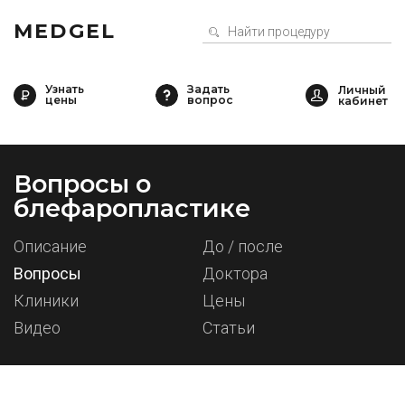
MEDGEL
Узнать
Задать
цены
вопрос
Вопросы о
блефаропластике
Описание
До / после
Вопросы
Доктора
Клиники
Цены
Видео
Статьи