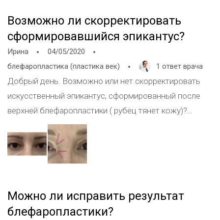
Возможно ли скорректировать
сформировавшийся эпикантус?
Ирина
04/05/2020
блефаропластика (пластика век)
1 ответ врача
Добрый день. Возможно или нет скорректировать
искусственный эпикантус, сформированный после
верхней блефаропластики ( рубец тянет кожу)?
Операция была проведена 14 месяцев назад. Ждали
пока швы сами растянутся. Сейчас натяжение даже
усилилось. Прикладываю фото глаз до операции и
после.
Можно ли исправить результат
блефаропластики?