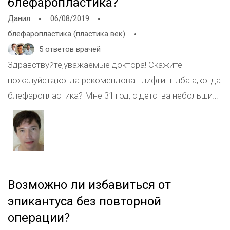
блефаропластика?
Данил
06/08/2019
блефаропластика (пластика век)
5 ответов врачей
Здравствуйте,уважаемые доктора! Скажите
пожалуйста,когда рекомендован лифтинг лба а,когда
блефаропластика? Мне 31 год, с детства небольшие
глаза,которые с возрастом начали подвисать, был у 4
пластических хирургов-двое сказали делать
верхнюю блефаропластику без проблем, а двое
отказались, аргументировав это тем,что нависает не
кожа век а, идёт опущение бровей
Возможно ли избавиться от
эпикантуса без повторной
операции?