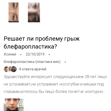
больше, посоветуйте пожалуйста может филеры, но
не смыкание век? Заранее благодарю за ответ
у меня большая отечность. Заранее спасибо.
Решает ли проблему грыж
блефаропластика?
Ксения
22/10/2019
блефаропластика (пластика век)
4 ответа врачей
Здравствуйте интересует следующее,мне 28 лет лицо
не устраивает,не устраивает носогубки и мешки под
глазами,хотелось бы лицо более почётче ,контурное
Дак вот,врачи косметологи все говорят по
разному,кто то говорит что носослезку не убрать