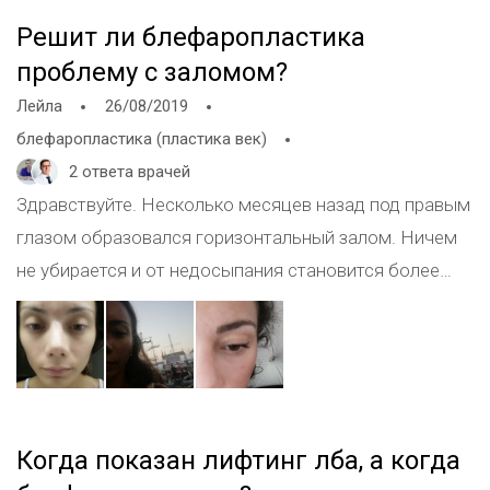
есть сильная склонность к отекам и кожа под
Решит ли блефаропластика
глазами проста как тряпочка? Спасибо
проблему с заломом?
Лейла
26/08/2019
блефаропластика (пластика век)
2 ответа врачей
Здравствуйте. Несколько месяцев назад под правым
глазом образовался горизонтальный залом. Ничем
не убирается и от недосыпания становится более
выраженным. 28 лет, очень расстраиввет отражение
в зеркале. Помогите пожалуйста разобраться в чем
может быть проблема и как ее можно устранить.
Спасибо
Когда показан лифтинг лба, а когда