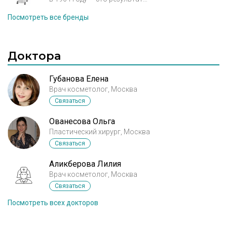
применяется более чем в семидесяти странах, так
огромного
количества исследований и 50­-
как имеет
минимальные осложнения и дает
Посмотреть все бренды
летнего опыта изучения лазерных медицинских
потрясающий результат.
технологий.
На сегодняшний день эта компания
является крупнейшим европейским
Доктора
производителем
лазерного оборудования для
медицинского применения.
Губанова Елена
Врач косметолог, Москва
Связаться
Ованесова Ольга
Пластический хирург, Москва
Связаться
Аликберова Лилия
Врач косметолог, Москва
Связаться
Посмотреть всех докторов