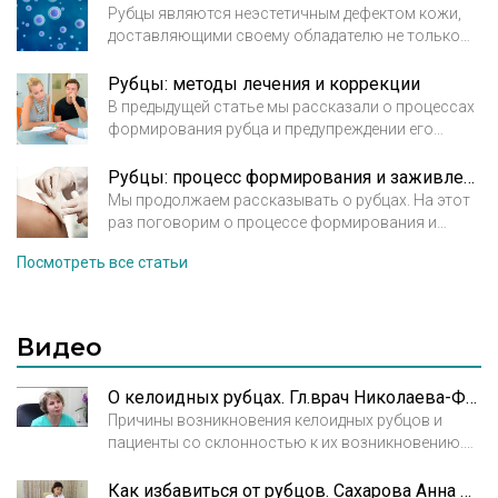
Рубцы являются неэстетичным дефектом кожи,
доставляющими своему обладателю не только
психологический, но и физический дискомфорт. В
большинстве случаев их можно предупредить,
Рубцы: методы лечения и коррекции
если знать механизм заживления повреждений
В предыдущей статье мы рассказали о процессах
кожи и причины возникновения рубцов.
формирования рубца и предупреждении его
деформации. Сегодня обсудим методы лечения и
коррекции.
Вид лечения или коррекции рубца
Рубцы: процесс формирования и заживления. Предупреждение деформации
назначается врачом в зависимости от типа и
Мы продолжаем рассказывать о рубцах. На этот
раз поговорим о процессе формирования и
состояния рубца.
заживления рубца и посоветуем, как избежать
Посмотреть все статьи
его деформации.
Напомним, что рубцы всегда
образуются на месте травмы. Таким образом
кожа отвечает на нарушение целостного
Видео
покрова.
О келоидных рубцах. Гл.врач Николаева-Федорова Анжелика Владимировна
Причины возникновения келоидных рубцов и
пациенты со склонностью к их возникновению.
Современные способы борьбы с келоидными
рубцами.
Как избавиться от рубцов. Сахарова Анна Сергеевна. Косметолог. Дерматовенеролог