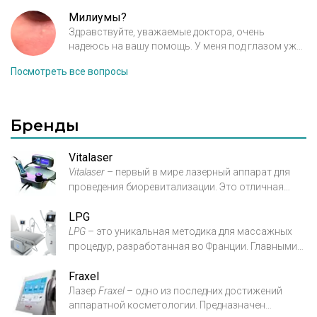
(марки) можете посоветовать при появлении
первых мимических морщин в области вокруг
Милиумы?
глаз и носогубной складки? Мне 26 лет и до этого
Здравствуйте, уважаемые доктора, очень
момента ни к каким косметологическим
надеюсь на вашу помощь. У меня под глазом уже
процедурам не прибегала.
давно есть небольшие шишечки, в тон с кожей,
Посмотреть все вопросы
безболезненные, плотные на ощупь, как их
убрать?
Бренды
Vitalaser
Vitalaser
– первый в мире лазерный аппарат для
проведения биоревитализации. Это
отличная
альтернатива инъекционным процедурам
LPG
биоревитализации, так как
нивелируются все
LPG
– это уникальная методика для массажных
риски и неудобства, присущие процедурам
процедур, разработанная во Франции.
Главными
подкожного введения
гиалуроновых «коктейлей».
целями
LPG
является лечение целлюлита и
Данный аппарат обеспечит вам комфортную,
Fraxel
снижение лишнего веса без
хирургического
безболезненную и
эффективную лазерную
Лазер
Fraxel
– одно из последних достижений
вмешательства. Кстати говоря, это единственная
биоревитализацию кожи.
аппаратной косметологии. Предназначен
методика, признанная
мировыми пластическими