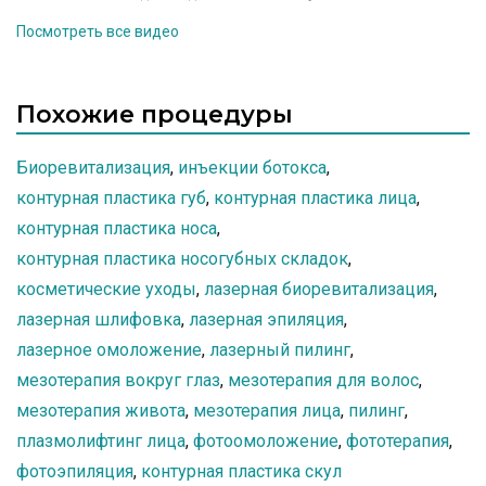
Лаборатория.
физическими факторами.
Посмотреть все видео
Похожие процедуры
Биоревитализация
,
инъекции ботокса
,
контурная пластика губ
,
контурная пластика лица
,
контурная пластика носа
,
контурная пластика носогубных складок
,
косметические уходы
,
лазерная биоревитализация
,
лазерная шлифовка
,
лазерная эпиляция
,
лазерное омоложение
,
лазерный пилинг
,
мезотерапия вокруг глаз
,
мезотерапия для волос
,
мезотерапия живота
,
мезотерапия лица
,
пилинг
,
плазмолифтинг лица
,
фотоомоложение
,
фототерапия
,
фотоэпиляция
,
контурная пластика скул