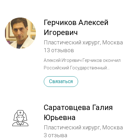
Герчиков Алексей
Игоревич
Пластический хирург, Москва
13 отзывов
Алексей Игоревич Герчиков окончил
Российский Государственный
Медицинский Университет. В ЗАО «Институт
Связаться
Красоты» работает с 1990 года. Общий
стаж работы в эстетической медицине
более 20 лет. В 1998 году прошел
специализацию в США. Постоянный
Саратовцева Галия
участник и докладчик симпозиумов и
Юрьевна
конгрессов, посвященных эстетической
Пластический хирург, Москва
медицине. Номинант ежегодной премии
3 отзыва
«Золотой ланцет» 2008 и 2009 г