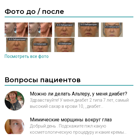
головы - Аппаратные и мануальные методы
кореккции фигуры Уважаемые дамы и
Фото до / после
господа, я врач-дерматолог - косметолог .
Провожу широкий спектр процедур.
Специализируюсь на аппаратных методах
лечения и омоложения. Постоянно
совершенствую свои знания в области
косметологии дерматологии. В своей
Посмотреть все фото
работе применяю новейшие
методики,современные
сертифицированные косметологические
Вопросы пациентов
препараты и аппаратуру
Можно ли делать Альтеру, у меня диабет?
Здравствуйте! У меня диабет 2 типа 7 лет, самый
высокий сахар в крови 10, , диабет
компенсирован, можно делать процедуру
Альтерации - терапия
Мимические морщины вокруг глаз
Добрый день . Подскажите пжл какую
косметологическую процедуру и какие кремы