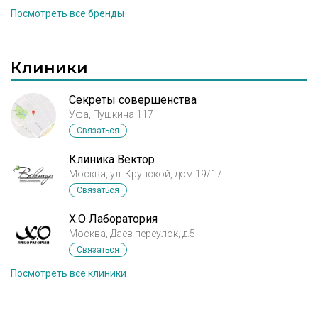
для
омоложения кожи и устранения ее
хирургами, как результативная альтернатива
Посмотреть все бренды
возрастных изменений. В наши дни способ
липосакции в
лечении целлюлита и избыточного
омоложения
лазером
Фраксель
с успехом
веса.
применяется более чем в семидесяти странах, так
Клиники
как имеет
минимальные осложнения и дает
потрясающий результат.
Секреты совершенства
Уфа, Пушкина 117
Связаться
Клиника Вектор
Москва, ул. Крупской, дом 19/17
Связаться
X.O Лаборатория
Москва, Даев переулок, д.5
Связаться
Посмотреть все клиники