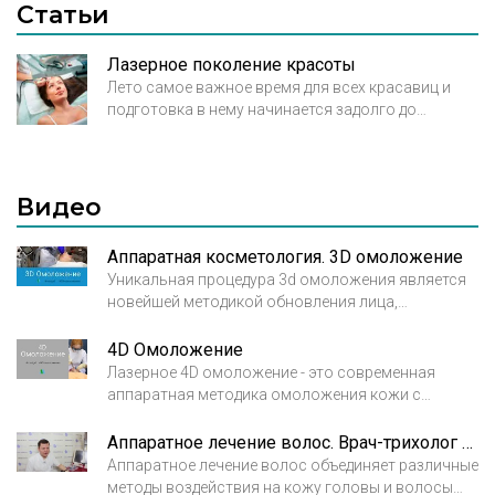
Статьи
Лазерное поколение красоты
Лето самое важное время для всех красавиц и
подготовка в нему начинается задолго до
появления первых жарких лучей. К сожалению,
наше тело хрупкое и уязвимое, зачастую, оно не
способно противостоять внешним факторам и
на память об этом нам остаются напоминания.
Видео
Шрамы от порезов, операций и ожогов способны
стать объектом пристального внимания
Аппаратная косметология. 3D омоложение
окружающих и наградить неуместными
Уникальная процедура 3d омоложения является
комплексами своих обладателей.
новейшей методикой обновления лица,
призванной за короткий промежуток времени и
без побочных эффектов вернуть коже здоровый
4D Омоложение
вид, избавиться от проблемной пигментации и
Лазерное 4D омоложение - это современная
морщин. 3d омоложение включает три
аппаратная методика омоложения кожи с
последовательных этапа, направленных на
помощью лазера. Данная малоинвазивная
устранение всех проявлений старости и
процедура позволяет эффективно сгладить
Аппаратное лечение волос. Врач-трихолог Вохмянин Александр Викторович
несовершенности кожи и овала лица. Врач
морщины и складки кожи лица без какой-либо
Аппаратное лечение волос объединяет различные
косметолог Ходова Олеся Олеговна. Клиника X.O
последующей длительной реабилитации.
методы воздействия на кожу головы и волосы